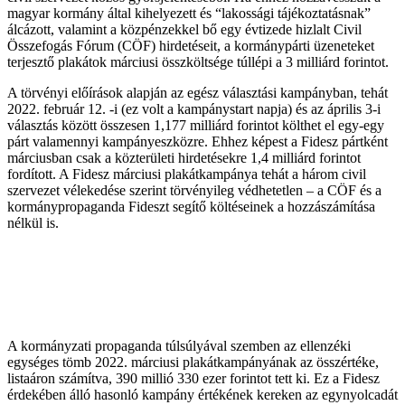
magyar kormány által kihelyezett és “lakossági tájékoztatásnak”
álcázott, valamint a közpénzekkel bő egy évtizede hizlalt Civil
Összefogás Fórum (CÖF) hirdetéseit, a kormánypárti üzeneteket
terjesztő plakátok márciusi összköltsége túllépi a 3 milliárd forintot.
A törvényi előírások alapján az egész választási kampányban, tehát
2022. február 12. -i (ez volt a kampánystart napja) és az április 3-i
választás között összesen 1,177 milliárd forintot költhet el egy-egy
párt valamennyi kampányeszközre. Ehhez képest a Fidesz pártként
márciusban csak a közterületi hirdetésekre 1,4 milliárd forintot
fordított. A Fidesz márciusi plakátkampánya tehát a három civil
szervezet vélekedése szerint törvényileg védhetetlen – a CÖF és a
kormánypropaganda Fideszt segítő költéseinek a hozzászámítása
nélkül is.
A kormányzati propaganda túlsúlyával szemben az ellenzéki
egységes tömb 2022. márciusi plakátkampányának az összértéke,
listaáron számítva, 390 millió 330 ezer forintot tett ki. Ez a Fidesz
érdekében álló hasonló kampány értékének kereken az egynyolcadát