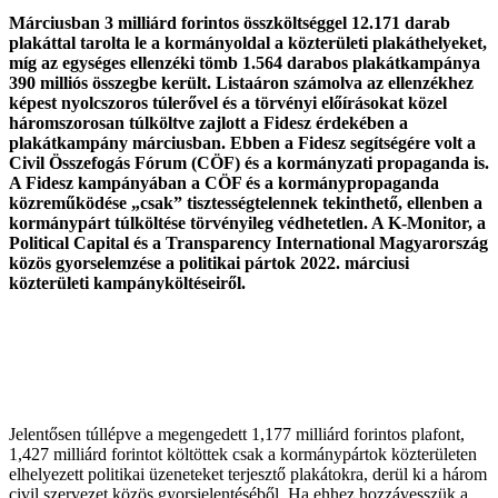
Márciusban 3 milliárd forintos összköltséggel 12.171 darab
plakáttal tarolta le a kormányoldal a közterületi plakáthelyeket,
míg az egységes ellenzéki tömb 1.564 darabos plakátkampánya
390 milliós összegbe került. Listaáron számolva az ellenzékhez
képest nyolcszoros túlerővel és a törvényi előírásokat közel
háromszorosan túlköltve zajlott a Fidesz érdekében a
plakátkampány márciusban. Ebben a Fidesz segítségére volt a
Civil Összefogás Fórum (CÖF) és a kormányzati propaganda is.
A Fidesz kampányában a CÖF és a kormánypropaganda
közreműködése „csak” tisztességtelennek tekinthető, ellenben a
kormánypárt túlköltése törvényileg védhetetlen. A K-Monitor, a
Political Capital és a Transparency International Magyarország
közös gyorselemzése a politikai pártok 2022. márciusi
közterületi kampányköltéseiről.
Jelentősen túllépve a megengedett 1,177 milliárd forintos plafont,
1,427 milliárd forintot költöttek csak a kormánypártok közterületen
elhelyezett politikai üzeneteket terjesztő plakátokra, derül ki a három
civil szervezet közös gyorsjelentéséből. Ha ehhez hozzávesszük a