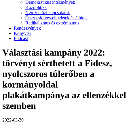
Demokratikus intézmények
Közpolitika
Nemzetközi kapcsolatok
Összeesküvés-elméletek és álhírek
Radikalizmus és extrémizmus
Rendezvények
Könyvtár
Podcast
Választási kampány 2022:
törvényt sérthetett a Fidesz,
nyolcszoros túlerőben a
kormányoldal
plakátkampánya az ellenzékkel
szemben
2022-03-30