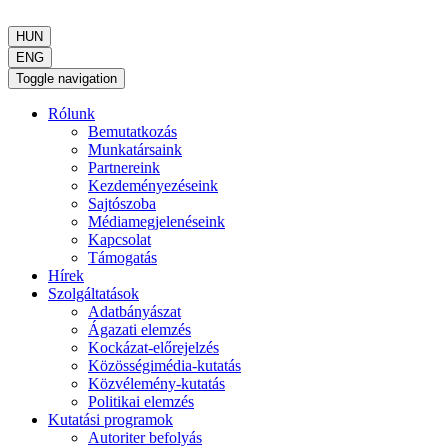
HUN
ENG
Toggle navigation
Rólunk
Bemutatkozás
Munkatársaink
Partnereink
Kezdeményezéseink
Sajtószoba
Médiamegjelenéseink
Kapcsolat
Támogatás
Hírek
Szolgáltatások
Adatbányászat
Ágazati elemzés
Kockázat-előrejelzés
Közösségimédia-kutatás
Közvélemény-kutatás
Politikai elemzés
Kutatási programok
Autoriter befolyás