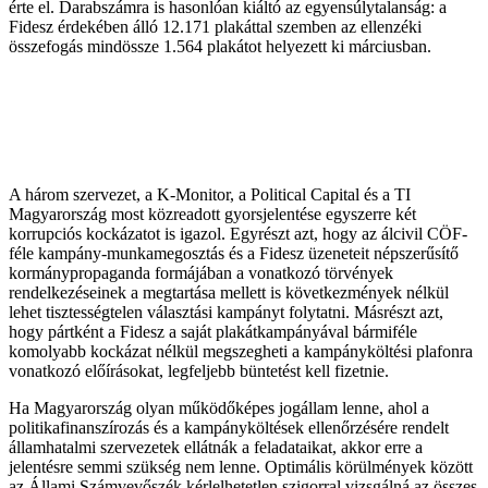
érte el. Darabszámra is hasonlóan kiáltó az egyensúlytalanság: a
Fidesz érdekében álló 12.171 plakáttal szemben az ellenzéki
összefogás mindössze 1.564 plakátot helyezett ki márciusban.
A három szervezet, a K-Monitor, a Political Capital és a TI
Magyarország most közreadott gyorsjelentése egyszerre két
korrupciós kockázatot is igazol. Egyrészt azt, hogy az álcivil CÖF-
féle kampány-munkamegosztás és a Fidesz üzeneteit népszerűsítő
kormánypropaganda formájában a vonatkozó törvények
rendelkezéseinek a megtartása mellett is következmények nélkül
lehet tisztességtelen választási kampányt folytatni. Másrészt azt,
hogy pártként a Fidesz a saját plakátkampányával bármiféle
komolyabb kockázat nélkül megszegheti a kampányköltési plafonra
vonatkozó előírásokat, legfeljebb büntetést kell fizetnie.
Ha Magyarország olyan működőképes jogállam lenne, ahol a
politikafinanszírozás és a kampányköltések ellenőrzésére rendelt
államhatalmi szervezetek ellátnák a feladataikat, akkor erre a
jelentésre semmi szükség nem lenne. Optimális körülmények között
az Állami Számvevőszék kérlelhetetlen szigorral vizsgálná az összes