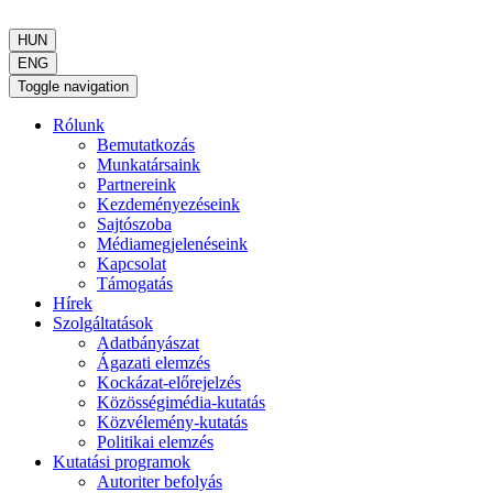
HUN
ENG
Toggle navigation
Rólunk
Bemutatkozás
Munkatársaink
Partnereink
Kezdeményezéseink
Sajtószoba
Médiamegjelenéseink
Kapcsolat
Támogatás
Hírek
Szolgáltatások
Adatbányászat
Ágazati elemzés
Kockázat-előrejelzés
Közösségimédia-kutatás
Közvélemény-kutatás
Politikai elemzés
Kutatási programok
Autoriter befolyás