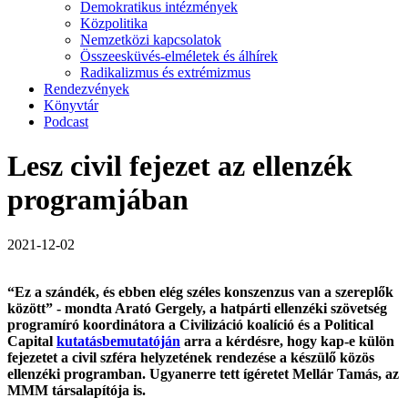
Demokratikus intézmények
Közpolitika
Nemzetközi kapcsolatok
Összeesküvés-elméletek és álhírek
Radikalizmus és extrémizmus
Rendezvények
Könyvtár
Podcast
Lesz civil fejezet az ellenzék
programjában
2021-12-02
“Ez a szándék, és ebben elég széles konszenzus van a szereplők
között” - mondta Arató Gergely, a hatpárti ellenzéki szövetség
programíró koordinátora a Civilizáció koalíció és a Political
Capital
kutatásbemutatóján
arra a kérdésre, hogy kap-e külön
fejezetet a civil szféra helyzetének rendezése a készülő közös
ellenzéki programban. Ugyanerre tett ígéretet Mellár Tamás, az
MMM társalapítója is.