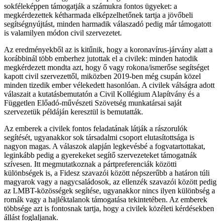
sokféleképpen támogatják a számukra fontos ügyeket: a
megkérdezettek kétharmada elképzelhetőnek tartja a jövőbeli
segítségnyújtást,
minden harmadik válaszadó pedig már támogatott
is valamilyen módon civil szervezetet.
Az eredményekből az is kitűnik, hogy a koronavírus-járvány alatt a
korábbinál több emberhez jutottak el a civilek: minden hatodik
megkérdezett mondta azt, hogy ő vagy rokona/ismerőse segítséget
kapott civil szervezettől, miközben 2019-ben még csupán közel
minden tizedik ember vélekedett hasonlóan. A civilek válságra adott
válaszait a kutatásbemutatón a Civil Kollégium Alapítvány és a
Független Előadó-művészeti Szövetség munkatársai saját
szervezetük példáján keresztül is bemutatták.
Az emberek a civilek fontos feladatának látják a rászorulók
segítését, ugyanakkor sok társadalmi csoport elutasítottsága is
nagyon magas. A
válaszok alapján legkevésbé a fogvatartottakat,
leginkább pedig a gyerekeket segítő szervezeteket támogatnák
szívesen. Itt megmutatkoznak a pártpreferenciák közötti
különbségek is, a Fidesz szavazói között népszerűbb a határon túli
magyarok vagy a nagycsaládosok, az ellenzék szavazói között pedig
az LMBT-közösségek segítése, ugyanakkor nincs ilyen különbség a
romák vagy a hajléktalanok támogatása tekintetében. Az emberek
többsége azt is fontosnak tartja, hogy a civilek közéleti kérdésekben
állást foglaljanak.