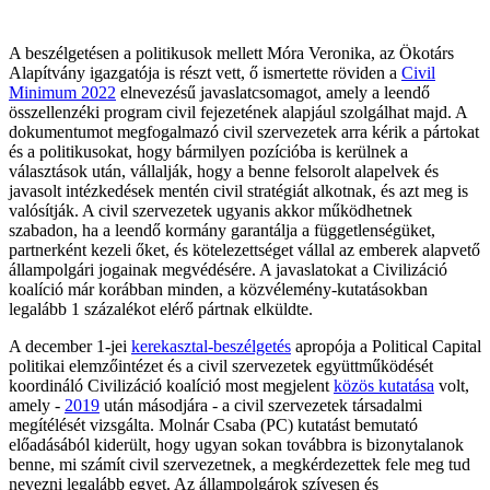
A beszélgetésen a politikusok mellett Móra Veronika, az Ökotárs
Alapítvány igazgatója is részt vett, ő ismertette röviden a
Civil
Minimum 2022
elnevezésű javaslatcsomagot, amely a leendő
összellenzéki program civil fejezetének alapjául szolgálhat majd. A
dokumentumot megfogalmazó civil szervezetek arra kérik a pártokat
és a politikusokat, hogy bármilyen pozícióba is kerülnek a
választások után, vállalják, hogy a benne felsorolt alapelvek és
javasolt intézkedések mentén civil stratégiát alkotnak, és azt meg is
valósítják. A civil szervezetek ugyanis akkor működhetnek
szabadon, ha a leendő kormány garantálja a függetlenségüket,
partnerként kezeli őket, és kötelezettséget vállal az emberek alapvető
állampolgári jogainak megvédésére. A javaslatokat a Civilizáció
koalíció már korábban minden, a közvélemény-kutatásokban
legalább 1 százalékot elérő pártnak elküldte.
A december 1-jei
kerekasztal-beszélgetés
apropója a Political Capital
politikai elemzőintézet és a civil szervezetek együttműködését
koordináló Civilizáció koalíció most megjelent
közös kutatása
volt,
amely -
2019
után másodjára - a civil szervezetek társadalmi
megítélését vizsgálta. Molnár Csaba (PC) kutatást bemutató
előadásából kiderült, hogy ugyan sokan továbbra is bizonytalanok
benne, mi számít civil szervezetnek, a megkérdezettek fele meg tud
nevezni legalább egyet. Az állampolgárok szívesen és