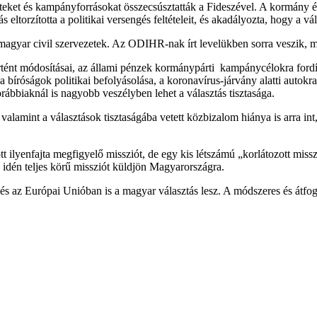
eneteket és kampányforrásokat összecsúsztatták a Fideszével. A kormány
 eltorzította a politikai versengés feltételeit, és akadályozta, hogy a 
agyar civil szervezetek. Az ODIHR-nak írt levelükben sorra veszik, mik 
örtént módosításai, az állami pénzek kormánypárti kampánycélokra ford
a bíróságok politikai befolyásolása, a koronavírus-járvány alatti autok
ábbiaknál is nagyobb veszélyben lehet a választás tisztasága.
, valamint a választások tisztaságába vetett közbizalom hiánya is arra
ilyenfajta megfigyelő missziót, de egy kis létszámú „korlátozott miss
 idén teljes körű missziót küldjön Magyarországra.
az Európai Unióban is a magyar választás lesz. A módszeres és átfogó