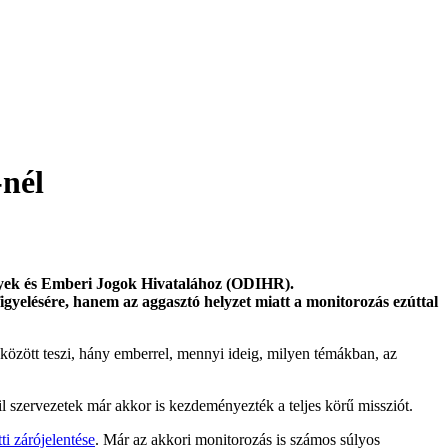
-nél
nyek és Emberi Jogok Hivatalához (ODIHR).
gyelésére, hanem az aggasztó helyzet miatt a monitorozás ezúttal
között teszi, hány emberrel, mennyi ideig, milyen témákban, az
l szervezetek már akkor is kezdeményezték a teljes körű missziót.
i zárójelentése
. Már az akkori monitorozás is számos súlyos