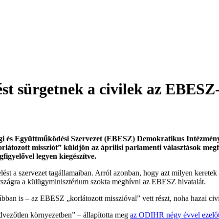
ést sürgetnek a civilek az EBESZ
nsági és Együttműködési Szervezet (EBESZ) Demokratikus Intézmé
tozott missziót” küldjön az áprilisi parlamenti választások megfi
figyelővel legyen kiegészítve.
st a szervezet tagállamaiban. Arról azonban, hogy azt milyen keretek 
szágra a külügyminisztérium szokta meghívni az EBESZ hivatalát.
an is – az EBESZ „korlátozott misszióval” vett részt, noha hazai civi
dvezőtlen környezetben” – állapította meg
az ODIHR négy évvel ezelőtt