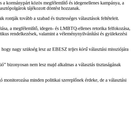
 és a kormánypárt közös megfélemlítő és idegenellenes kampánya, a
választópolgárok tájékozott döntést hozzanak.
rontják tovább a szabad és tisztességes választások feltételeit.
ítása, a megfélemlítő, idegen- és LMBTQ-ellenes retorika felfokozása,
ratikus rendelkezések, valamint a véleménynyilvánítási és gyülekezési
 int, hogy nagy szükség lesz az EBESZ
teljes körű
választási missziójára
zió” bizonyosan nem lesz majd alkalmas a választás tisztaságának
 monitorozása minden politikai szereplőnek érdeke, de a választási