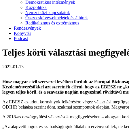
Demokratikus intézmények
Közpolitika
Nemzetközi kapcsolatok
Összeesküvés-elméletek és álhírek
Radikalizmus és extrémizmus
Rendezvények
Könyvtár
Podcast
Teljes körű választási megfigyel
2022-01-13
Húsz magyar civil szervezet levélben fordult az Európai Bizto
Kezdeményezésükkel azt szeretnék elérni, hogy az EBESZ ne „korlá
legyen teljes körű, és a szavazás napján nagyszámú rövidtávú meg
Az EBESZ az adott kormányok felkérésére végez választási megfigyelé
ODIHR belátása szerint dönt, szakmai szempontok alapján. Magyaror
A 2018-as országgyűlési választások megfigyelésében – ahogyan korább
„Az alapvető jogok és szabadságjogok általában érvényesültek, de ke