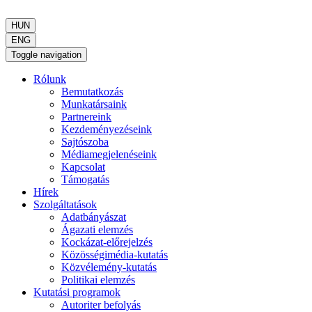
HUN
ENG
Toggle navigation
Rólunk
Bemutatkozás
Munkatársaink
Partnereink
Kezdeményezéseink
Sajtószoba
Médiamegjelenéseink
Kapcsolat
Támogatás
Hírek
Szolgáltatások
Adatbányászat
Ágazati elemzés
Kockázat-előrejelzés
Közösségimédia-kutatás
Közvélemény-kutatás
Politikai elemzés
Kutatási programok
Autoriter befolyás