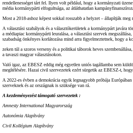
rendellenességet tárt fel. Ilyen volt például, hogy a kormányzati üz
média kormánypárti elfogultsága, az átláthatatlan kampányfinanszírozás
Most a 2018-ashoz képest sokkal rosszabb a helyzet – állapítják meg m
A választási szabályok és a választókerületek a kormánypárt javára t
a médiapiac kormánypárti leuralása, a választási szervek megszállása, 
szabadság önkényes korlátozása mind arra figyelmeztetnek, hogy a kor
zeken túl a szoros verseny és a politikai táborok heves szembenállása
a tavaszi magyar választásokon.
Való igaz, az EBESZ eddig még egyetlen uniós tagállamba sem küldött 
megítélésére. Hazai civil szervezetek ezért sürgetik az EBESZ-t, hogy
A 2022-es évben a demokrácia egyik legnagyobb próbája Európában és 
szerveknek és az országnak is szüksége van rá.
A kezdeményezést támogató szervezetek :
Amnesty International Magyarország
Autonómia Alapítvány
Civil Kollégium Alapítvány