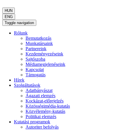
HUN
ENG
Toggle navigation
Rólunk
Bemutatkozás
Munkatársaink
Partnereink
Kezdeményezéseink
Sajtószoba
Médiamegjelenéseink
Kapcsolat
Támogatás
Hírek
Szolgáltatások
Adatbányászat
Ágazati elemzés
Kockázat-előrejelzés
Közösségimédia-kutatás
Közvélemény-kutatás
Politikai elemzés
Kutatási programok
Autoriter befolyás