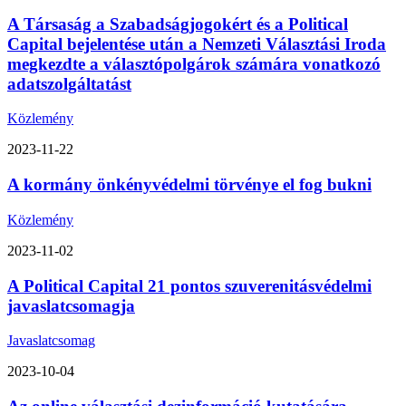
A Társaság a Szabadságjogokért és a Political
Capital bejelentése után a Nemzeti Választási Iroda
megkezdte a választópolgárok számára vonatkozó
adatszolgáltatást
Közlemény
2023-11-22
A kormány önkényvédelmi törvénye el fog bukni
Közlemény
2023-11-02
A Political Capital 21 pontos szuverenitásvédelmi
javaslatcsomagja
Javaslatcsomag
2023-10-04