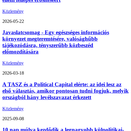
Közlemény
2026-05-22
Javaslatcsomag - Egy egészséges információs
környezet megteremtésére, valósághűbb
tájékozódásra, tényszerűbb közbeszéd
előmozdítására
Közlemény
2026-03-18
A TASZ és a Political Capital elérte: az idei lesz az
első választás, amikor pontosan tudni fogjuk, melyik
országból hány levélszavazat érkezett
Közlemény
2025-09-08
10 nap múlva kezdődik a legnagyobb külpolitikai-