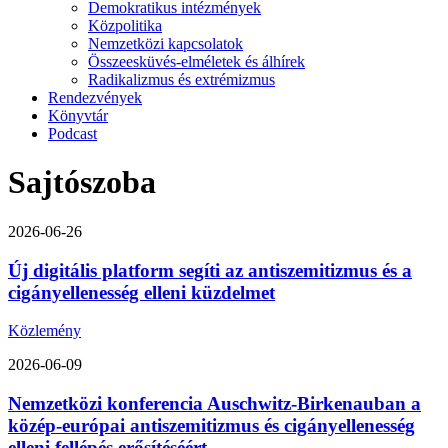
Demokratikus intézmények
Közpolitika
Nemzetközi kapcsolatok
Összeesküvés-elméletek és álhírek
Radikalizmus és extrémizmus
Rendezvények
Könyvtár
Podcast
Sajtószoba
2026-06-26
Új digitális platform segíti az antiszemitizmus és a
cigányellenesség elleni küzdelmet
Közlemény
2026-06-09
Nemzetközi konferencia Auschwitz-Birkenauban a
közép-európai antiszemitizmus és cigányellenesség
elleni fellépés erősítéséért