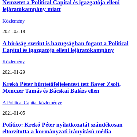
Nemzetet a Political Capital és igazgatója elleni
lejáratókampány miatt
Közlemény
2021-02-18
A bíróság szerint is hazugságban fogant a Political
Capital és igazgatója elleni lejáratókampány
Közlemény
2021-01-29
Krekó Péter büntetőfeljelentést tett Bayer Zsolt,
Menczer Tamás és Bácskai Balázs ellen
A Political Capital közleménye
2021-01-05
Politico: Krekó Péter nyilatkozatát szándékosan
eltorzította a kormányzati irányítású média