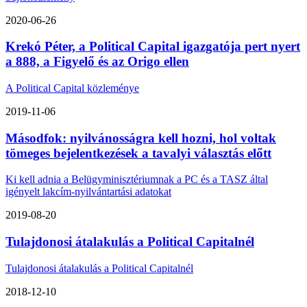
2020-06-26
Krekó Péter, a Political Capital igazgatója pert nyert
a 888, a Figyelő és az Origo ellen
A Political Capital közleménye
2019-11-06
Másodfok: nyilvánosságra kell hozni, hol voltak
tömeges bejelentkezések a tavalyi választás előtt
Ki kell adnia a Belügyminisztériumnak a PC és a TASZ által
igényelt lakcím-nyilvántartási adatokat
2019-08-20
Tulajdonosi átalakulás a Political Capitalnél
Tulajdonosi átalakulás a Political Capitalnél
2018-12-10