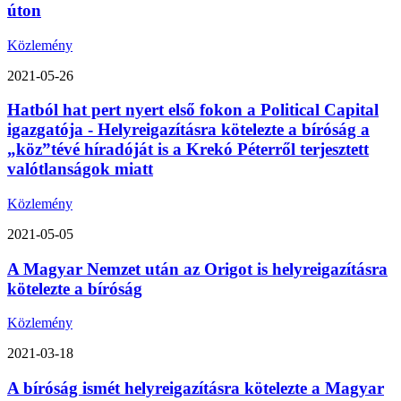
úton
Közlemény
2021-05-26
Hatból hat pert nyert első fokon a Political Capital
igazgatója - Helyreigazításra kötelezte a bíróság a
„köz”tévé híradóját is a Krekó Péterről terjesztett
valótlanságok miatt
Közlemény
2021-05-05
A Magyar Nemzet után az Origot is helyreigazításra
kötelezte a bíróság
Közlemény
2021-03-18
A bíróság ismét helyreigazításra kötelezte a Magyar