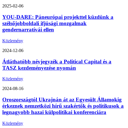
2025-02-06
YOU-DARE: Páneurópai projekttel küzdünk a
szélsőjobboldali ifjúsági mozgalmak
gendernarratívái ellen
Közlemény
2024-12-06
Átláthatóbb névjegyzék a Political Capital és a
TASZ kezdeményezése nyomán
Közlemény
2024-08-16
Oroszországtól Ukrajnán át az Egyesült Államokig
érkeznek nemzetközi hírű szakértők és politikusok a
legnagyobb hazai külpolitikai konferenciára
Közlemény