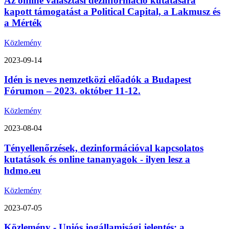
Az online választási dezinformáció kutatására
kapott támogatást a Political Capital, a Lakmusz és
a Mérték
Közlemény
2023-09-14
Idén is neves nemzetközi előadók a Budapest
Fórumon – 2023. október 11-12.
Közlemény
2023-08-04
Tényellenőrzések, dezinformációval kapcsolatos
kutatások és online tananyagok - ilyen lesz a
hdmo.eu
Közlemény
2023-07-05
Közlemény - Uniós jogállamisági jelentés: a