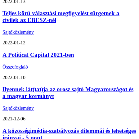
2022-01-13
Teljes körű választási megfigyelést sürgetnek a
civilek az EBESZ-nél
Sajtóközlemény
2022-01-12
A Political Capital 2021-ben
Összefoglaló
2022-01-10
Ilyennek lát(tat)ja az orosz sajtó Magyarországot és
a magyar kormányt
Sajtóközlemény
2021-12-06
A közösségimédia-szabályozás dilemmái és lehetséges
irányai - 5 pont