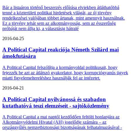
Bár a listaáron történő beszerzés előírása elviekben átláthatóbbá
tenné a közterületi politikai hirdetések világát, az új törvény
rendelkezései valójában többet ártanak, mint amennyit használnak.
Ez a törvény tehát sem az alkotmányosság, sem az ésszerűség
próbáját nem állja ki, a választásig hátralé
2016-04-25
A Political Capital reakciója Németh Szilárd mai
ámokfutására
A Political Capital felszólítja a kormányoldal politikusait, hogy
fejezzék be azt az átlátszó gyakorlatot, hogy korrupciógyanús ügyek
miatti figyelemeltereléshez használják fel az intézetet.
2016-04-21
A Political Capital nyilvánossá és szabadon
kutathatóvá teszi elemzéseit - sajtóközlemény
A Political Capital a mai naptól kezdődően feltölti honlapjára az
Alkotmányvédelmi Hivatal (AH) jogelődje számára – az
országgyűlés nemzetbiztonsági bizottságának felhatalmazásával -