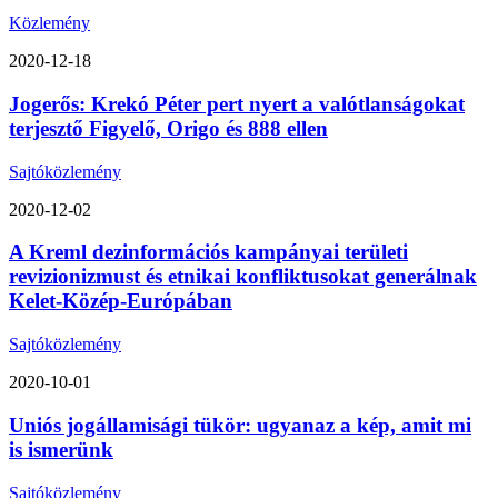
Közlemény
2020-12-18
Jogerős: Krekó Péter pert nyert a valótlanságokat
terjesztő Figyelő, Origo és 888 ellen
Sajtóközlemény
2020-12-02
A Kreml dezinformációs kampányai területi
revizionizmust és etnikai konfliktusokat generálnak
Kelet-Közép-Európában
Sajtóközlemény
2020-10-01
Uniós jogállamisági tükör: ugyanaz a kép, amit mi
is ismerünk
Sajtóközlemény