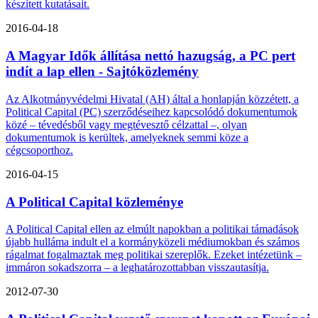
készített kutatásait.
2016-04-18
A Magyar Idők állítása nettó hazugság, a PC pert
indít a lap ellen - Sajtóközlemény
Az Alkotmányvédelmi Hivatal (AH) által a honlapján közzétett, a
Political Capital (PC) szerződéseihez kapcsolódó dokumentumok
közé – tévedésből vagy megtévesztő célzattal –, olyan
dokumentumok is kerültek, amelyeknek semmi köze a
cégcsoporthoz.
2016-04-15
A Political Capital közleménye
A Political Capital ellen az elmúlt napokban a politikai támadások
újabb hulláma indult el a kormányközeli médiumokban és számos
rágalmat fogalmaztak meg politikai szereplők. Ezeket intézetünk –
immáron sokadszorra – a leghatározottabban visszautasítja.
2012-07-30