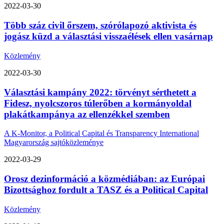
2022-03-30
Több száz civil őrszem, szórólapozó aktivista és
jogász küzd a választási visszaélések ellen vasárnap
Közlemény
2022-03-30
Választási kampány 2022: törvényt sérthetett a
Fidesz, nyolcszoros túlerőben a kormányoldal
plakátkampánya az ellenzékkel szemben
A K-Monitor, a Political Capital és Transparency International
Magyarország sajtóközleménye
2022-03-29
Orosz dezinformáció a közmédiában: az Európai
Bizottsághoz fordult a TASZ és a Political Capital
Közlemény