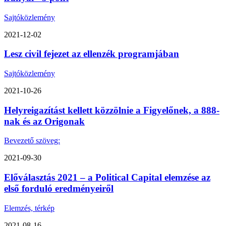
Sajtóközlemény
2021-12-02
Lesz civil fejezet az ellenzék programjában
Sajtóközlemény
2021-10-26
Helyreigazítást kellett közzölnie a Figyelőnek, a 888-
nak és az Origonak
Bevezető szöveg:
2021-09-30
Előválasztás 2021 – a Political Capital elemzése az
első forduló eredményeiről
Elemzés, térkép
2021-08-16