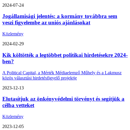
2024-07-24
Jogállamisági jelentés: a kormány továbbra sem
veszi figyelembe az uniós ajánlásokat
Közlemény
2024-02-29
Kik költötték a legtöbbet politikai hirdetésekre 2024-
ben?
A Political Capital, a Mérték Médiaelemző Műhely és a Lakmusz
közös választási hirdetésfigyelő projektje
2023-12-13
Elutasítjuk az önkényvédelmi törvényt és segítjük a
célba vetteket
Közlemény
2023-12-05