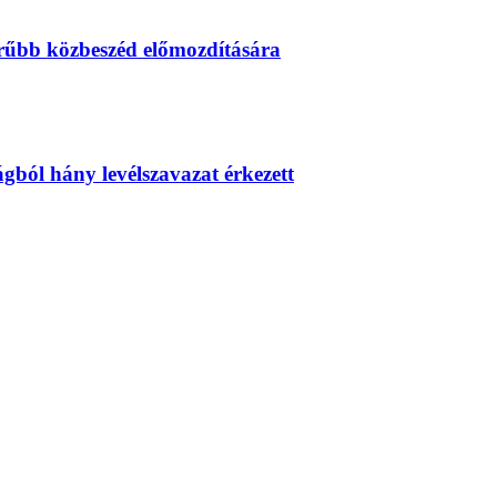
erűbb közbeszéd előmozdítására
zágból hány levélszavazat érkezett