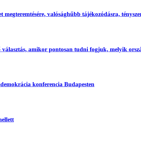
et megteremtésére, valósághűbb tájékozódásra, ténysz
első választás, amikor pontosan tudni fogjuk, melyik ors
s demokrácia konferencia Budapesten
ellett