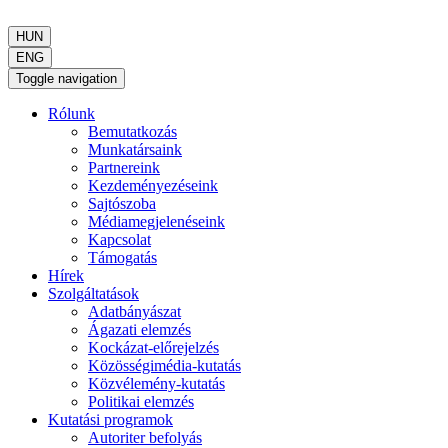
HUN
ENG
Toggle navigation
Rólunk
Bemutatkozás
Munkatársaink
Partnereink
Kezdeményezéseink
Sajtószoba
Médiamegjelenéseink
Kapcsolat
Támogatás
Hírek
Szolgáltatások
Adatbányászat
Ágazati elemzés
Kockázat-előrejelzés
Közösségimédia-kutatás
Közvélemény-kutatás
Politikai elemzés
Kutatási programok
Autoriter befolyás