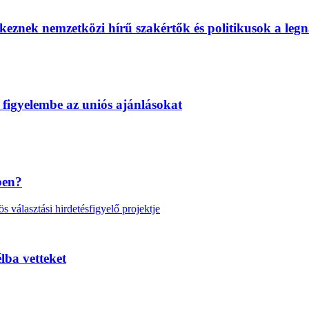
eznek nemzetközi hírű szakértők és politikusok a legn
 figyelembe az uniós ajánlásokat
ben?
választási hirdetésfigyelő projektje
lba vetteket