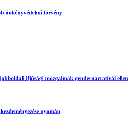
bb önkényvédelmi törvény
bboldali ifjúsági mozgalmak gendernarratívái ellen
SZ kezdeményezése nyomán