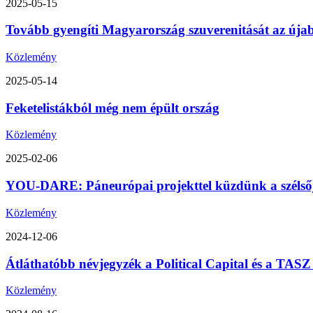
2025-05-15
Tovább gyengíti Magyarország szuverenitását az úja
Közlemény
2025-05-14
Feketelistákból még nem épült ország
Közlemény
2025-02-06
YOU-DARE: Páneurópai projekttel küzdünk a szélsőjo
Közlemény
2024-12-06
Átláthatóbb névjegyzék a Political Capital és a TA
Közlemény