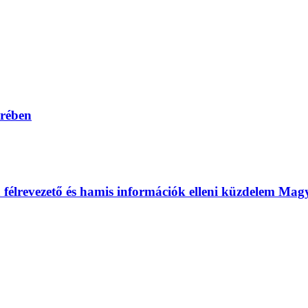
erében
 a félrevezető és hamis információk elleni küzdelem Ma