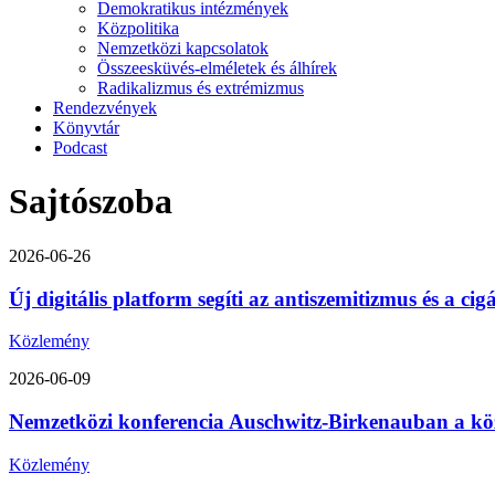
Demokratikus intézmények
Közpolitika
Nemzetközi kapcsolatok
Összeesküvés-elméletek és álhírek
Radikalizmus és extrémizmus
Rendezvények
Könyvtár
Podcast
Sajtószoba
2026-06-26
Új digitális platform segíti az antiszemitizmus és a ci
Közlemény
2026-06-09
Nemzetközi konferencia Auschwitz-Birkenauban a közép-
Közlemény