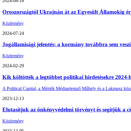
2024-08-16
Oroszországtól Ukrajnán át az Egyesült Államokig érk
Közlemény
2024-07-24
Jogállamisági jelentés: a kormány továbbra sem veszi
Közlemény
2024-02-29
Kik költötték a legtöbbet politikai hirdetésekre 2024-
A Political Capital, a Mérték Médiaelemző Műhely és a Lakmusz közös 
2023-12-13
Elutasítjuk az önkényvédelmi törvényt és segítjük a cé
Közlemény
2023-12-05