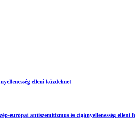
gányellenesség elleni küzdelmet
európai antiszemitizmus és cigányellenesség elleni fel