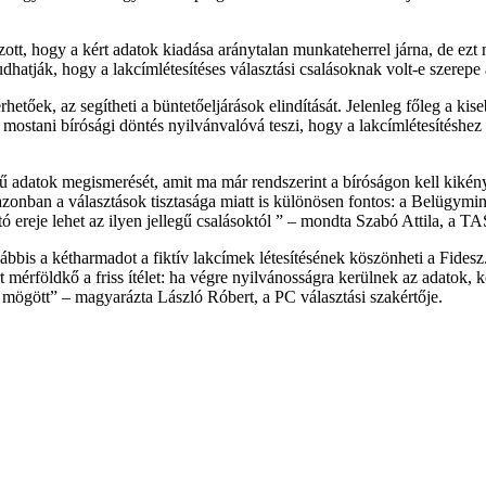
ott, hogy a kért adatok kiadása aránytalan munkateherrel járna, de ezt n
gtudhatják, hogy a lakcímlétesítéses választási csalásoknak volt-e szere
őek, az segítheti a büntetőeljárások elindítását. Jelenleg főleg a kiseb
 A mostani bírósági döntés nyilvánvalóvá teszi, hogy a lakcímlétesítés
 adatok megismerését, amit ma már rendszerint a bíróságon kell kikény
azonban a választások tisztasága miatt is különösen fontos: a Belügymin
 ereje lehet az ilyen jellegű csalásoktól ” – mondta Szabó Attila, a T
is a kétharmadot a fiktív lakcímek létesítésének köszönheti a Fidesz. 
 mérföldkő a friss ítélet: ha végre nyilvánosságra kerülnek az adatok, k
 mögött” – magyarázta László Róbert, a PC választási szakértője.