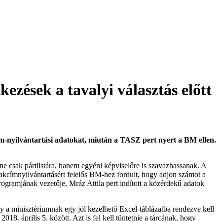
ezések a tavalyi választás előtt
ím-nyilvántartási adatokat, miután a TASZ pert nyert a BM ellen.
ne csak pártlistára, hanem egyéni képviselőre is szavazhassanak. A
a lakcímnyilvántartásért felelős BM-hez fordult, hogy adjon számot a
rogramjának vezetője, Mráz Attila pert indított a közérdekű adatok
y a minisztériumnak egy jól kezelhető Excel-táblázatba rendezve kell
8. április 5. között. Azt is fel kell tüntetnie a tárcának, hogy