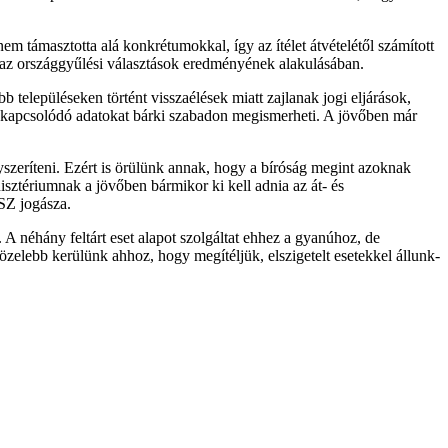
em támasztotta alá konkrétumokkal, így az ítélet átvételétől számított
pe az országgyűlési választások eredményének alakulásában.
b településeken történt visszaélések miatt zajlanak jogi eljárások,
hez kapcsolódó adatokat bárki szabadon megismerheti. A jövőben már
szeríteni. Ezért is örülünk annak, hogy a bíróság megint azoknak
isztériumnak a jövőben bármikor ki kell adnia az át- és
ASZ jogásza.
A néhány feltárt eset alapot szolgáltat ehhez a gyanúhoz, de
özelebb kerülünk ahhoz, hogy megítéljük, elszigetelt esetekkel állunk-