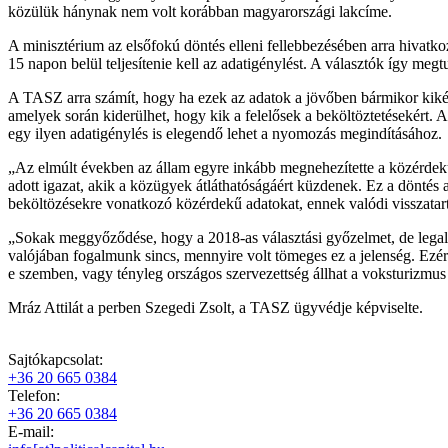
közülük hánynak nem volt korábban magyarországi lakcíme.
A minisztérium az elsőfokú döntés elleni fellebbezésében arra hivatkoz
15 napon belül teljesítenie kell az adatigénylést. A választók így me
A TASZ arra számít, hogy ha ezek az adatok a jövőben bármikor kikérhet
amelyek során kiderülhet, hogy kik a felelősek a beköltöztetésekért.
egy ilyen adatigénylés is elegendő lehet a nyomozás megindításához.
„Az elmúlt években az állam egyre inkább megnehezítette a közérdekű
adott igazat, akik a közügyek átláthatóságáért küzdenek. Ez a döntés 
beköltözésekre vonatkozó közérdekű adatokat, ennek valódi visszatartó
„Sokak meggyőződése, hogy a 2018-as választási győzelmet, de legalább
valójában fogalmunk sincs, mennyire volt tömeges ez a jelenség. Ezért
e szemben, vagy tényleg országos szervezettség állhat a voksturizmus
Mráz Attilát a perben Szegedi Zsolt, a TASZ ügyvédje képviselte.
Sajtókapcsolat:
+36 20 665 0384
Telefon:
+36 20 665 0384
E-mail: