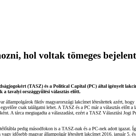
zni, hol voltak tömeges bejelentk
ágjogokért (TASZ) és a Political Capital (PC) által igényelt lakc
 a tavalyi országgyűlési választás előtt.
r állampolgárok fiktív magyarországi lakcímet létesítettek azért, hogy 
ét egyelőre csak találgatni lehet. A TASZ és a PC már a választás előtt 
nként. A tárca megtagadta a válaszadást, ezért a TASZ Választási Jogi P
Ítélőtábla pedig másodfokon is a TASZ-nak és a PC-nek adott igazat. Íg
gy idősebb magyar állampolgár létesített lakcímet 2016. január 5. és 201