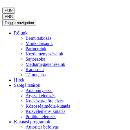
HUN
ENG
Toggle navigation
Rólunk
Bemutatkozás
Munkatársaink
Partnereink
Kezdeményezéseink
Sajtószoba
Médiamegjelenéseink
Kapcsolat
Támogatás
Hírek
Szolgáltatások
Adatbányászat
Ágazati elemzés
Kockázat-előrejelzés
Közösségimédia-kutatás
Közvélemény-kutatás
Politikai elemzés
Kutatási programok
Autoriter befolyás