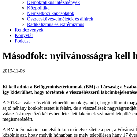
Demokratikus intézmények
Közpolitika
Nemzetközi kapcsolatok
Összeesküvés-elméletek és álhírek
Radikalizmus és extrémizmus
Rendezvények
Könyvtár
Podcast
Másodfok: nyilvánosságra kell ho
2019-11-06
Ki kell adnia a Belügyminisztériumnak (BM) a Társaság a Szabads
Így kiderülhet, hogy történtek-e visszaélésszerű lakcímbejelentések
A 2018-as választás előtt felmerült annak gyanúja, hogy külhoni magya
sajtó néhány konkrét esetet is feltárt, de a visszaélések nagyságrendj
választást megelőző két évben létesített lakcímek számáról települése
megismeréséért.
A BM idén márciusban első fokon már elveszítette a pert, a Fővárosi 
közölnie azt, hogy melyik hónapban és mely településen hány 17 éves va