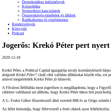
Demokratikus intézmények
Közpolitika
Nemzetközi kapcsolatok
Összeesküvés-elméletek és álhírek
Radikalizmus és extrémizmus
Rendezvények
Könyvtár
Podcast
Jogerős: Krekó Péter pert nyert 
2020-12-18
Krekó Péter, a Political Capital igazgatója tavaly kormányközeli hírport
dolgozik Krekó Péter?
című cikk valótlan állításokat közölt róla, ez
amivel megsértették Krekó Péter jó hírnevét.
A Fővárosi Ítélőtábla most jogerősen is megállapította, hogy a Figyel
cikkben valótlanul azt állította, hogy Krekó Péter titkos brit pszich
A G. Fodor Gábor főszerkesztő által vezetett 888 és az Origo szintén le
Az ítélet kimondja, hogy félrevezető a fenti cikkek azon feltételezése