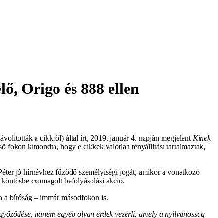
lő, Origo és 888 ellen
olították a cikkről) által írt,
2019. január 4. napján megjelent
Kinek
első fokon kimondta, hogy
e cikkek valótlan tényállítást tartalmaztak,
éter jó hírnévhez fűződő személyiségi jogát, amikor a vonatkozó
s köntösbe csomagolt befolyásolási akció.
lta a bíróság – immár másodfokon is.
eggyőződése, hanem egyéb olyan érdek vezérli, amely a nyilvánosság