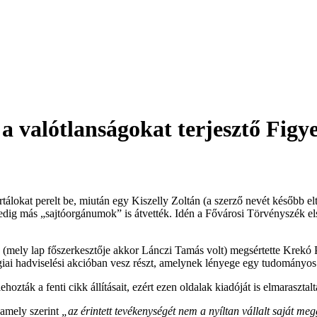
a valótlanságokat terjesztő Figye
álokat perelt be, miután egy Kiszelly Zoltán (a szerző nevét később eltáv
t pedig más „sajtóorgánumok” is átvették. Idén a Fővárosi Törvényszék 
ő (mely lap főszerkesztője akkor Lánczi Tamás volt) megsértette
Krekó P
ológiai hadviselési akcióban vesz részt, amelynek lényege egy tudományo
hozták a fenti cikk állításait, ezért ezen oldalak kiadóját is elmaraszta
, amely szerint
„
az érintett tevékenységét nem a nyíltan vállalt saját m