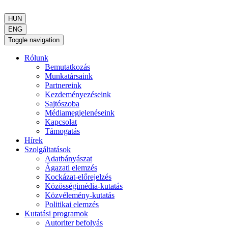
HUN
ENG
Toggle navigation
Rólunk
Bemutatkozás
Munkatársaink
Partnereink
Kezdeményezéseink
Sajtószoba
Médiamegjelenéseink
Kapcsolat
Támogatás
Hírek
Szolgáltatások
Adatbányászat
Ágazati elemzés
Kockázat-előrejelzés
Közösségimédia-kutatás
Közvélemény-kutatás
Politikai elemzés
Kutatási programok
Autoriter befolyás