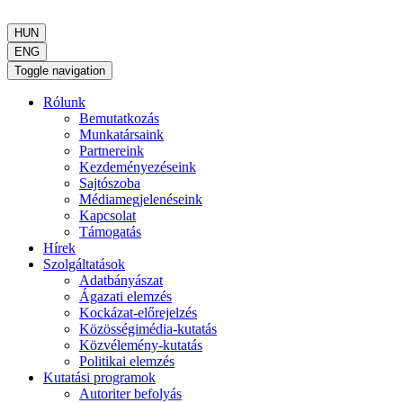
HUN
ENG
Toggle navigation
Rólunk
Bemutatkozás
Munkatársaink
Partnereink
Kezdeményezéseink
Sajtószoba
Médiamegjelenéseink
Kapcsolat
Támogatás
Hírek
Szolgáltatások
Adatbányászat
Ágazati elemzés
Kockázat-előrejelzés
Közösségimédia-kutatás
Közvélemény-kutatás
Politikai elemzés
Kutatási programok
Autoriter befolyás