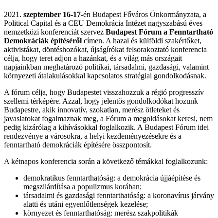
2021.
szeptember 16-17
-én Budapest Főváros Önkormányzata, a
Political Capital és a CEU Demokrácia Intézet nagyszabású éves
nemzetközi konferenciát szervez
Budapest Fórum a Fenntartható
Demokráciák építéséről
címen. A hazai és külföldi szakértőket,
aktivistákat, döntéshozókat, újságírókat felsorakoztató konferencia
célja, hogy teret adjon a hazánkat, és a világ más országait
napjainkban meghatározó politikai, társadalmi, gazdasági, valamint
környezeti átalakulásokkal kapcsolatos stratégiai gondolkodásnak.
A fórum célja, hogy Budapestet visszahozzuk a régió progresszív
szellemi térképére. Azzal, hogy jelentős gondolkodókat hozunk
Budapestre, akik innovatív, szokatlan, merész ötleteket és
javaslatokat fogalmaznak meg, a Fórum a megoldásokat keresi, nem
pedig kizárólag a kihívásokkal foglalkozik. A Budapest Fórum idei
rendezvénye a városokra, a helyi kezdeményezésekre és a
fenntartható demokráciák építésére összpontosít.
A kétnapos konferencia során a következő témákkal foglalkozunk:
demokratikus fenntarthatóság: a demokrácia újjáépítése és
megszilárdítása a populizmus korában;
társadalmi és gazdasági fenntarthatóság: a koronavírus járvány
alatti és utáni egyenlőtlenségek kezelése;
környezet és fenntarthatóság: merész szakpolitikák