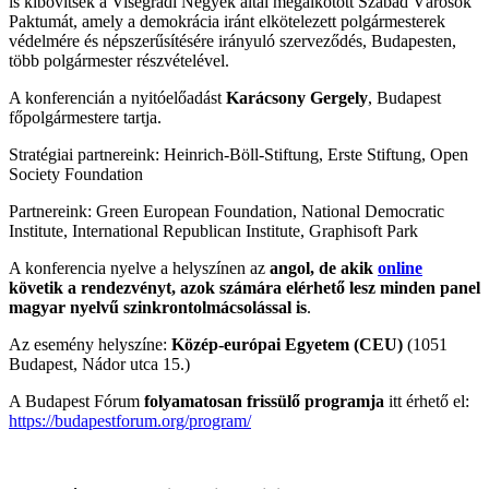
is kibővítsék a Visegrádi Négyek által megalkotott Szabad Városok
Paktumát, amely a demokrácia iránt elkötelezett polgármesterek
védelmére és népszerűsítésére irányuló szerveződés, Budapesten,
több polgármester részvételével.
A konferencián a nyitóelőadást
Karácsony Gergely
, Budapest
főpolgármestere tartja.
Stratégiai partnereink: Heinrich-Böll-Stiftung, Erste Stiftung, Open
Society Foundation
Partnereink: Green European Foundation, National Democratic
Institute, International Republican Institute, Graphisoft Park
A konferencia nyelve a helyszínen az
angol, de akik
online
követik a rendezvényt, azok számára elérhető lesz minden panel
magyar nyelvű szinkrontolmácsolással is
.
Az esemény helyszíne:
Közép-európai Egyetem (CEU)
(1051
Budapest, Nádor utca 15.)
A Budapest Fórum
folyamatosan frissülő programja
itt érhető el:
https://budapestforum.org/program/