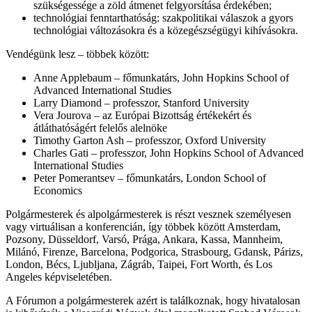
szükségessége a zöld átmenet felgyorsítása érdekében;
technológiai fenntarthatóság: szakpolitikai válaszok a gyors
technológiai változásokra és a közegészségügyi kihívásokra.
Vendégünk lesz – többek között:
Anne Applebaum – főmunkatárs, John Hopkins School of
Advanced International Studies
Larry Diamond – professzor, Stanford University
Vera Jourova – az Európai Bizottság értékekért és
átláthatóságért felelős alelnöke
Timothy Garton Ash – professzor, Oxford University
Charles Gati – professzor, John Hopkins School of Advanced
International Studies
Peter Pomerantsev – főmunkatárs, London School of
Economics
Polgármesterek és alpolgármesterek is részt vesznek személyesen
vagy virtuálisan a konferencián, így többek között Amsterdam,
Pozsony, Düsseldorf, Varsó, Prága, Ankara, Kassa, Mannheim,
Milánó, Firenze, Barcelona, Podgorica, Strasbourg, Gdansk, Párizs,
London, Bécs, Ljubljana, Zágráb, Taipei, Fort Worth, és Los
Angeles képviseletében.
A Fórumon a polgármesterek azért is találkoznak, hogy hivatalosan