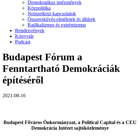
Demokratikus intézmények
Közpolitika
Nemzetközi kapcsolatok
Összeesküvés-elméletek és álhírek
Radikalizmus és extrémizmus
Rendezvények
Könyvtár
Podcast
Budapest Fórum a
Fenntartható Demokráciák
építéséről
2021-08-16
Budapest Főváros Önkormányzat, a Political Capital és a CEU
Demokrácia Intézet sajtóközleménye