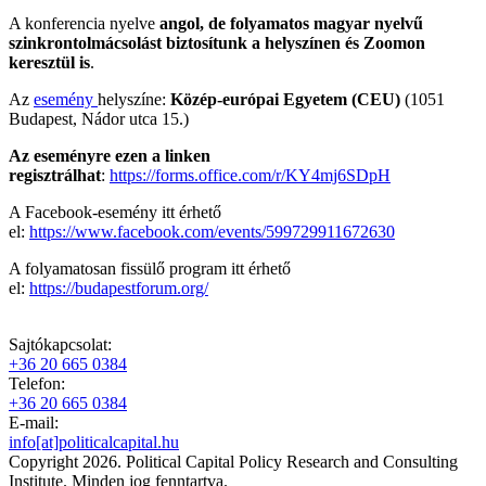
A konferencia nyelve
angol, de folyamatos magyar nyelvű
szinkrontolmácsolást biztosítunk a helyszínen és Zoomon
keresztül is
.
Az
esemény
helyszíne:
Közép-európai Egyetem (CEU)
(1051
Budapest, Nádor utca 15.)
Az eseményre ezen a linken
regisztrálhat
:
https://forms.office.com/r/KY4mj6SDpH
A Facebook-esemény itt érhető
el:
https://www.facebook.com/events/599729911672630
A folyamatosan fissülő program itt érhető
el:
https://budapestforum.org/
Sajtókapcsolat:
+36 20 665 0384
Telefon:
+36 20 665 0384
E-mail:
info[at]politicalcapital.hu
Copyright 2026. Political Capital Policy Research and Consulting
Institute. Minden jog fenntartva.