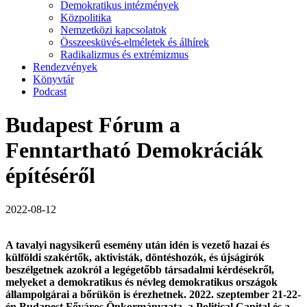
Demokratikus intézmények
Közpolitika
Nemzetközi kapcsolatok
Összeesküvés-elméletek és álhírek
Radikalizmus és extrémizmus
Rendezvények
Könyvtár
Podcast
Budapest Fórum a
Fenntartható Demokráciák
építéséről
2022-08-12
A tavalyi nagysikerű esemény után idén is vezető hazai és
külföldi szakértők, aktivisták, döntéshozók, és újságírók
beszélgetnek azokról a legégetőbb társadalmi kérdésekről,
melyeket a demokratikus és névleg demokratikus országok
állampolgárai a bőrükön is érezhetnek. 2022. szeptember 21-22-
én Budapest Főváros Önkormányzata, a Political Capital és a