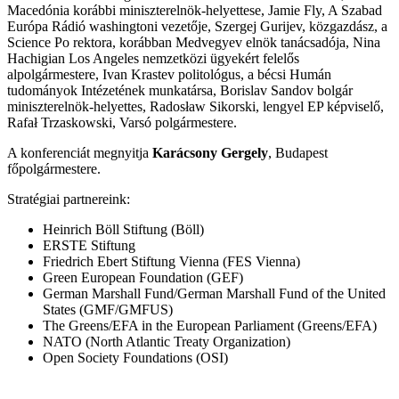
Macedónia korábbi miniszterelnök-helyettese, Jamie Fly, A Szabad
Európa Rádió washingtoni vezetője, Szergej Gurijev, közgazdász, a
Science Po rektora, korábban Medvegyev elnök tanácsadója, Nina
Hachigian Los Angeles nemzetközi ügyekért felelős
alpolgármestere, Ivan Krastev politológus, a bécsi Humán
tudományok Intézetének munkatársa, Borislav Sandov bolgár
miniszterelnök-helyettes, Radosław Sikorski, lengyel EP képviselő,
Rafał Trzaskowski, Varsó polgármestere.
A konferenciát megnyitja
Karácsony Gergely
, Budapest
főpolgármestere.
Stratégiai partnereink:
Heinrich Böll Stiftung (Böll)
ERSTE Stiftung
Friedrich Ebert Stiftung Vienna (FES Vienna)
Green European Foundation (GEF)
German Marshall Fund/German Marshall Fund of the United
States (GMF/GMFUS)
The Greens/EFA in the European Parliament (Greens/EFA)
NATO (North Atlantic Treaty Organization)
Open Society Foundations (OSI)