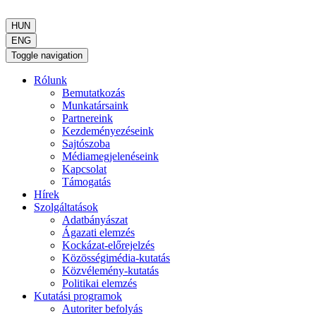
HUN
ENG
Toggle navigation
Rólunk
Bemutatkozás
Munkatársaink
Partnereink
Kezdeményezéseink
Sajtószoba
Médiamegjelenéseink
Kapcsolat
Támogatás
Hírek
Szolgáltatások
Adatbányászat
Ágazati elemzés
Kockázat-előrejelzés
Közösségimédia-kutatás
Közvélemény-kutatás
Politikai elemzés
Kutatási programok
Autoriter befolyás