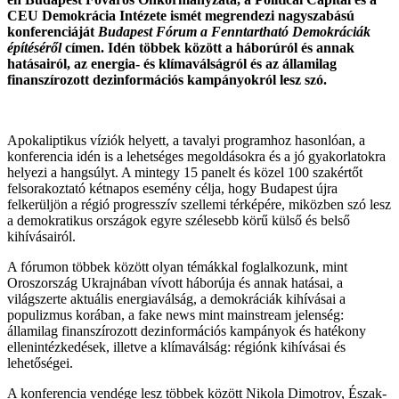
CEU Demokrácia Intézete ismét megrendezi nagyszabású
konferenciáját
Budapest Fórum a Fenntartható Demokráciák
építéséről
címen. Idén többek között a háborúról és annak
hatásairól, az energia- és klímaválságról és az államilag
finanszírozott dezinformációs kampányokról lesz szó.
Apokaliptikus víziók helyett, a tavalyi programhoz hasonlóan, a
konferencia idén is a lehetséges megoldásokra és a jó gyakorlatokra
helyezi a hangsúlyt. A mintegy 15 panelt és közel 100 szakértőt
felsorakoztató kétnapos esemény célja, hogy Budapest újra
felkerüljön a régió progresszív szellemi térképére, miközben szó lesz
a demokratikus országok egyre szélesebb körű külső és belső
kihívásairól.
A fórumon többek között olyan témákkal foglalkozunk, mint
Oroszország Ukrajnában vívott háborúja és annak hatásai, a
világszerte aktuális energiaválság, a demokráciák kihívásai a
populizmus korában, a fake news mint mainstream jelenség:
államilag finanszírozott dezinformációs kampányok és hatékony
ellenintézkedések, illetve a klímaválság: régiónk kihívásai és
lehetőségei.
A konferencia vendége lesz többek között Nikola Dimotrov, Észak-