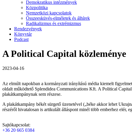
Demokratikus intézmények
Közpolitika
Nemzetközi kapcsolatok
Összeesküvés-elméletek és álhírek
Radikalizmus és extrémizmus
Rendezvények
Könyvtár
Podcast
A Political Capital közleménye
2023-04-16
Az elmúlt napokban a kormányzati irányítású média kiemelt figyelmet 
oldalt működtető Splendidea Communications Kft. A Political Capita
plakátkampánynak sem részese.
A plakátkampány békét sürgető üzenetével („béke akkor lehet Ukraj
részéről hivatalosan is artikulált álláspont minél több emberhez elér,
Sajtókapcsolat:
+36 20 665 0384