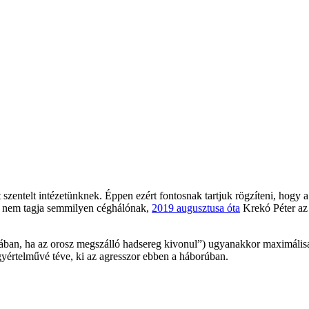
szentelt intézetünknek. Éppen ezért fontosnak tartjuk rögzíteni, hogy 
l nem tagja semmilyen céghálónak,
2019 augusztusa óta
Krekó Péter az 
nában, ha az orosz megszálló hadsereg kivonul”) ugyanakkor maximáli
 egyértelművé téve, ki az agresszor ebben a háborúban.