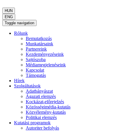
HUN
ENG
Toggle navigation
Rólunk
Bemutatkozás
Munkatársaink
Partnereink
Kezdeményezéseink
Sajtószoba
Médiamegjelenéseink
Kapcsolat
Támogatás
Hírek
Szolgáltatások
Adatbányászat
Ágazati elemzés
Kockázat-előrejelzés
Közösségimédia-kutatás
Közvélemény-kutatás
Politikai elemzés
Kutatási programok
Autoriter befolyás