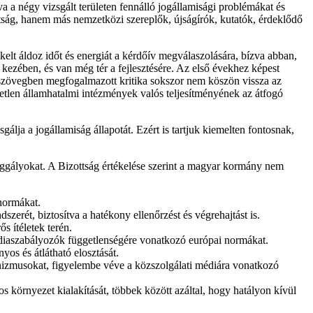
a a négy vizsgált területen fennálló jogállamisági problémákat és
ttság, hanem más nemzetközi szereplők, újságírók, kutatók, érdeklődő
elt áldoz időt és energiát a kérdőív megválaszolására, bízva abban,
kezében, és van még tér a fejlesztésére. Az első évekhez képest
a szövegben megfogalmazott kritika sokszor nem köszön vissza az
ggetlen államhatalmi intézmények valós teljesítményének az átfogó
álja a jogállamiság állapotát. Ezért is tartjuk kiemelten fontosnak,
gályokat. A Bizottság értékelése szerint a magyar kormány nem
 normákat.
zerét, biztosítva a hatékony ellenőrzést és végrehajtást is.
s ítéletek terén.
diaszabályozók függetlenségére vonatkozó európai normákat.
yos és átlátható elosztását.
anizmusokat, figyelembe véve a közszolgálati médiára vonatkozó
os környezet kialakítását, többek között azáltal, hogy hatályon kívül