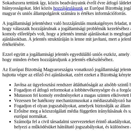
Sokadszorra tettünk így, közös beadványaink évről évre átfogó látlele
hiányosságokat. Idei közös
hozzájárulásunk
az Európai Bizottság jogá
magyar és uniós állampolgárok számára is értékes információforrás.
A jogállamisági jelentéshez való hozzájárulás munkaigényes feladat, m
hogy válaszaik hozzájárulnak a jogállamisági problémák kezeléséhez az
komoly előrelépés volt, hogy a jelentés immár ajánlásokat is megfog
ajánlásokban. A jelentés struktúráján is lenne mit javítani, mert a je
értékelésére.
Ezzel együtt a jogállamisági jelentés egyedülálló uniós eszköz, amely 
hogy minden évben hozzájáruljunk a jelentés elkészítéséhez.
Az Európai Bizottság Magyarországra vonatkozó jogállamisági jelenté
hajtotta végre az előző évi ajánlásokat, ezért ezeket a Bizottság kényt
Javítsa az ügyelosztási rendszer átláthatóságát az alsóbb szin
Fogadjon el átfogó reformokat a lobbitevékenységre és a forgóaj
Mutasson fel komoly eredményeket a magas szinten elkövetett ko
Vezessen be hatékony mechanizmusokat a médiaszabályozó ható
Fogadjon el olyan jogszabályokat, amelyek biztosítják az állam i
Erősítse meg a közszolgálati média független irányításának és
európai normákat.
Számolja fel a civil társadalmi szervezeteket érintő akadályokat
helyezi a működésüket hátráltató jogszabályokat, és különösen 