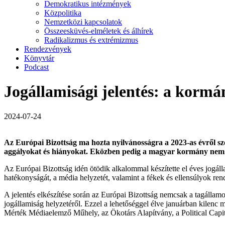
Demokratikus intézmények
Közpolitika
Nemzetközi kapcsolatok
Összeesküvés-elméletek és álhírek
Radikalizmus és extrémizmus
Rendezvények
Könyvtár
Podcast
Jogállamisági jelentés: a kormá
2024-07-24
Az Európai Bizottság ma hozta nyilvánosságra a 2023-as évről sz
aggályokat és hiányokat. Eközben pedig a magyar kormány nem telj
Az Európai Bizottság idén ötödik alkalommal készítette el éves jogálla
hatékonyságát, a média helyzetét, valamint a fékek és ellensúlyok rend
A jelentés elkészítése során az Európai Bizottság nemcsak a tagállamo
jogállamiság helyzetéről. Ezzel a lehetőséggel élve januárban kilenc
Mérték Médiaelemző Műhely, az Ökotárs Alapítvány, a Political Capi