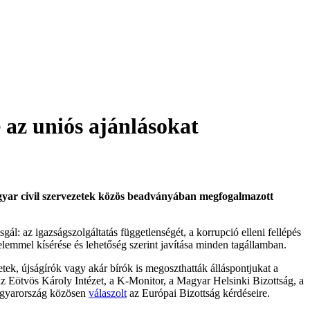
 az uniós ajánlásokat
magyar civil szervezetek közös beadványában megfogalmazott
ál: az igazságszolgáltatás függetlenségét, a korrupció elleni fellépés
yelemmel kísérése és lehetőség szerint javítása minden tagállamban.
tek, újságírók vagy akár bírók is megoszthatták álláspontjukat a
az Eötvös Károly Intézet, a K-Monitor, a Magyar Helsinki Bizottság, a
Magyarország közösen
válaszolt
az Európai Bizottság kérdéseire.