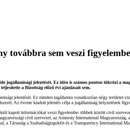
ny továbbra sem veszi figyelembe
óló jogállamisági jelentését. Ez idén is számos ponton tükrözi a 
esítette a Bizottság előző évi ajánlásait sem.
misági jelentését. Ez minden tagállamra vonatkozóan négy területet vizsg
szerét. Az évente kiadott jelentés célja a jogállamiság helyzetének fig
któl kapott információkat veszi figyelembe: többek között civil szerveze
 magyarországi civil szervezet, az Amnesty International Magyarország, 
tal, a Társaság a Szabadságjogokért és a Transparency International 