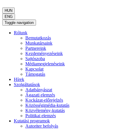
HUN
ENG
Toggle navigation
Rólunk
Bemutatkozás
Munkatársaink
Partnereink
Kezdeményezéseink
Sajtószoba
Médiamegjelenéseink
Kapcsolat
Támogatás
Hírek
Szolgáltatások
Adatbányászat
Ágazati elemzés
Kockázat-előrejelzés
Közösségimédia-kutatás
Közvélemény-kutatás
Politikai elemzés
Kutatási programok
Autoriter befolyás