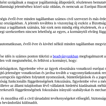
tként szolgálnak a magyar jogállamiság állapotáról, részletesen bemutatv
llamisági jelentéséhez közel száz oldalas, és nemcsak az Európai Bizo
égis évről évre minden tagállamban számos civil szervezet és más érdek
 országukban. A jelentés továbbra is viszonylag új eszköz a Bizottság 
almaz a tagállamok számára, bár ezek nem mindig elég részletesek, és 
lenlegi szerkezetben nincsen lehetőség az egyes, a kormánytól elvileg fü
automatikusan, évről évre és kivétel nélkül minden tagállamban megvizsg
se idén is számos ponton tükrözi a
beadványunkban
megfogalmazott ag
elen volt megismételni, és felhívni a kormányt, hogy:
tű bíróságokon, figyelembe véve az ügyek elosztására vonatkozó európai
tó-jelenségre vonatkozóan és javítsa tovább a vagyonnyilatkozatok rends
rrupciós ügyekben folytatott nyomozások, büntetőeljárások és a jogerő
ság funkcionális függetlenségének fokozására, figyelembe véve a mé
lletve az állami tulajdonban lévő vállalatok hirdetési kiadásainak méltán
 szerkesztői függetlenségének fokozására irányuló szabályokat és mech
, és mozdítsa elő a civil társadalmi tevékenységeket elősegítő, biztonság
a bevándorlási különadót.