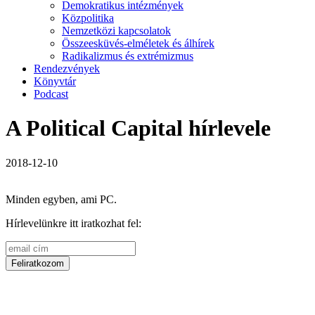
Demokratikus intézmények
Közpolitika
Nemzetközi kapcsolatok
Összeesküvés-elméletek és álhírek
Radikalizmus és extrémizmus
Rendezvények
Könyvtár
Podcast
A Political Capital hírlevele
2018-12-10
Minden egyben, ami PC.
Hírlevelünkre itt iratkozhat fel: