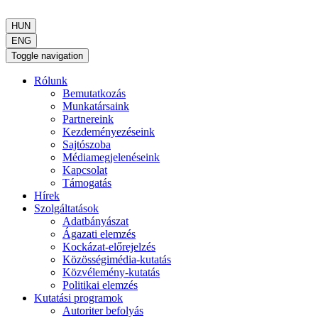
HUN
ENG
Toggle navigation
Rólunk
Bemutatkozás
Munkatársaink
Partnereink
Kezdeményezéseink
Sajtószoba
Médiamegjelenéseink
Kapcsolat
Támogatás
Hírek
Szolgáltatások
Adatbányászat
Ágazati elemzés
Kockázat-előrejelzés
Közösségimédia-kutatás
Közvélemény-kutatás
Politikai elemzés
Kutatási programok
Autoriter befolyás