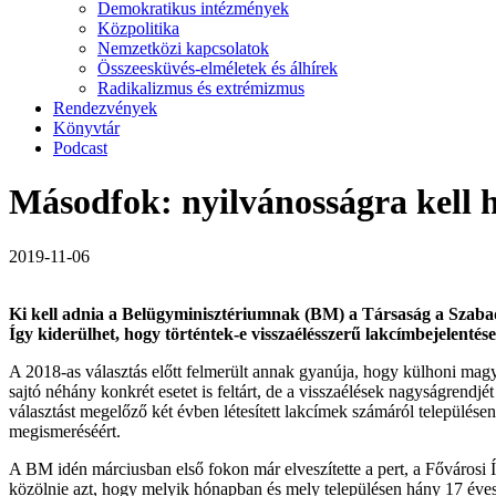
Demokratikus intézmények
Közpolitika
Nemzetközi kapcsolatok
Összeesküvés-elméletek és álhírek
Radikalizmus és extrémizmus
Rendezvények
Könyvtár
Podcast
Másodfok: nyilvánosságra kell ho
2019-11-06
Ki kell adnia a Belügyminisztériumnak (BM) a Társaság a Szabads
Így kiderülhet, hogy történtek-e visszaélésszerű lakcímbejelentések
A 2018-as választás előtt felmerült annak gyanúja, hogy külhoni magya
sajtó néhány konkrét esetet is feltárt, de a visszaélések nagyságrendj
választást megelőző két évben létesített lakcímek számáról települése
megismeréséért.
A BM idén márciusban első fokon már elveszítette a pert, a Fővárosi 
közölnie azt, hogy melyik hónapban és mely településen hány 17 éves va