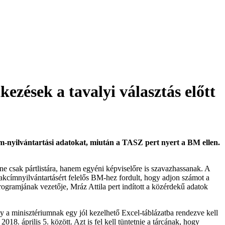
ezések a tavalyi választás előtt
ím-nyilvántartási adatokat, miután a TASZ pert nyert a BM ellen.
ne csak pártlistára, hanem egyéni képviselőre is szavazhassanak. A
a lakcímnyilvántartásért felelős BM-hez fordult, hogy adjon számot a
rogramjának vezetője, Mráz Attila pert indított a közérdekű adatok
y a minisztériumnak egy jól kezelhető Excel-táblázatba rendezve kell
8. április 5. között. Azt is fel kell tüntetnie a tárcának, hogy