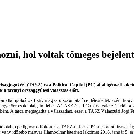
zni, hol voltak tömeges bejelentk
ágjogokért (TASZ) és a Political Capital (PC) által igényelt lakc
 a tavalyi országgyűlési választás előtt.
r állampolgárok fiktív magyarországi lakcímet létesítettek azért, hogy 
ét egyelőre csak találgatni lehet. A TASZ és a PC már a választás előtt 
nként. A tárca megtagadta a válaszadást, ezért a TASZ Választási Jogi P
Ítélőtábla pedig másodfokon is a TASZ-nak és a PC-nek adott igazat. Íg
gy idősebb magyar állampolgár létesített lakcímet 2016. január 5. és 201