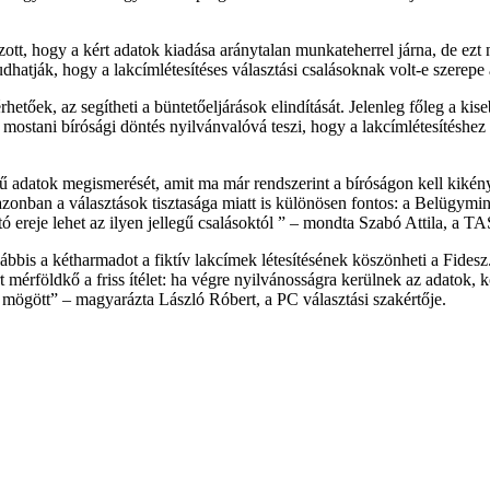
ott, hogy a kért adatok kiadása aránytalan munkateherrel járna, de ezt n
gtudhatják, hogy a lakcímlétesítéses választási csalásoknak volt-e szere
őek, az segítheti a büntetőeljárások elindítását. Jelenleg főleg a kiseb
 A mostani bírósági döntés nyilvánvalóvá teszi, hogy a lakcímlétesítés
 adatok megismerését, amit ma már rendszerint a bíróságon kell kikény
azonban a választások tisztasága miatt is különösen fontos: a Belügymin
 ereje lehet az ilyen jellegű csalásoktól ” – mondta Szabó Attila, a T
is a kétharmadot a fiktív lakcímek létesítésének köszönheti a Fidesz. 
 mérföldkő a friss ítélet: ha végre nyilvánosságra kerülnek az adatok, k
 mögött” – magyarázta László Róbert, a PC választási szakértője.