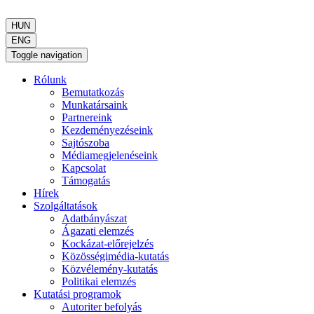
HUN
ENG
Toggle navigation
Rólunk
Bemutatkozás
Munkatársaink
Partnereink
Kezdeményezéseink
Sajtószoba
Médiamegjelenéseink
Kapcsolat
Támogatás
Hírek
Szolgáltatások
Adatbányászat
Ágazati elemzés
Kockázat-előrejelzés
Közösségimédia-kutatás
Közvélemény-kutatás
Politikai elemzés
Kutatási programok
Autoriter befolyás