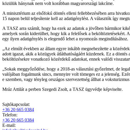
közülük hánynak nem volt korábban magyarországi lakcíme.
A minisztérium az elsőfokú döntés elleni fellebbezésében arra hivatkoz
15 napon belül teljesítenie kell az adatigénylést. A választók így me
A TASZ arra számít, hogy ha ezek az adatok a jövőben bármikor kikérhet
amelyek során kiderülhet, hogy kik a felelősek a beköltöztetésekért.
egy ilyen adatigénylés is elegendő lehet a nyomozás megindításához.
„Az elmúlt években az állam egyre inkább megnehezítette a közérdekű
adott igazat, akik a közügyek átláthatóságáért küzdenek. Ez a döntés 
beköltözésekre vonatkozó közérdekű adatokat, ennek valódi visszatartó
„Sokak meggyőződése, hogy a 2018-as választási győzelmet, de legalább
valójában fogalmunk sincs, mennyire volt tömeges ez a jelenség. Ezért
e szemben, vagy tényleg országos szervezettség állhat a voksturizmus
Mráz Attilát a perben Szegedi Zsolt, a TASZ ügyvédje képviselte.
Sajtókapcsolat:
+36 20 665 0384
Telefon:
+36 20 665 0384
E-mail: