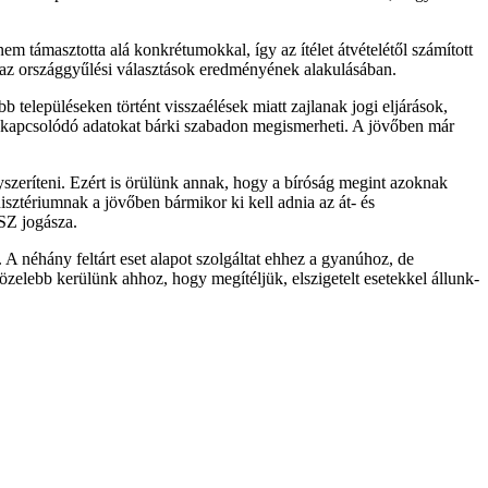
em támasztotta alá konkrétumokkal, így az ítélet átvételétől számított
pe az országgyűlési választások eredményének alakulásában.
b településeken történt visszaélések miatt zajlanak jogi eljárások,
hez kapcsolódó adatokat bárki szabadon megismerheti. A jövőben már
szeríteni. Ezért is örülünk annak, hogy a bíróság megint azoknak
isztériumnak a jövőben bármikor ki kell adnia az át- és
ASZ jogásza.
A néhány feltárt eset alapot szolgáltat ehhez a gyanúhoz, de
özelebb kerülünk ahhoz, hogy megítéljük, elszigetelt esetekkel állunk-