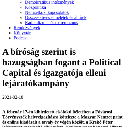
Demokratikus intézmények
Közpolitika
Nemzetközi kapcsolatok
Összeesküvés-elméletek és álhírek
Radikalizmus és extrémizmus
Rendezvények
Könyvtár
Podcast
A bíróság szerint is
hazugságban fogant a Political
Capital és igazgatója elleni
lejáratókampány
2021-02-18
A február 17-én kihirdetett elsőfokú ítéletében a Fővárosi
Törvényszék helyreigazításra kötelezte a Magyar Nemzet print
és online kiadásait a tavaly év végén közölt, a Krekó Péter