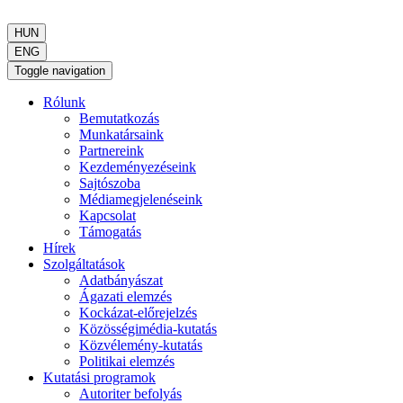
HUN
ENG
Toggle navigation
Rólunk
Bemutatkozás
Munkatársaink
Partnereink
Kezdeményezéseink
Sajtószoba
Médiamegjelenéseink
Kapcsolat
Támogatás
Hírek
Szolgáltatások
Adatbányászat
Ágazati elemzés
Kockázat-előrejelzés
Közösségimédia-kutatás
Közvélemény-kutatás
Politikai elemzés
Kutatási programok
Autoriter befolyás