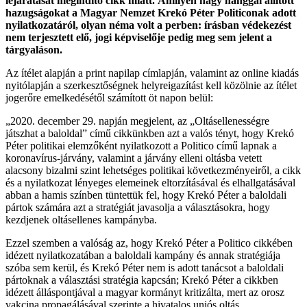
lejáratását megindító cikk miatt.
Amilyen nagy hanggal állított
hazugságokat a Magyar Nemzet Krekó Péter Politiconak adott
nyilatkozatáról, olyan néma volt a perben: írásban védekezést
nem terjesztett elő, jogi képviselője pedig meg sem jelent a
tárgyaláson.
Az ítélet alapján a print napilap címlapján, valamint az online kiadás
nyitólapján a szerkesztőségnek helyreigazítást kell közölnie az ítélet
jogerőre emelkedésétől számított öt napon belül:
„2020. december 29. napján megjelent, az „Oltásellenességre
játszhat a baloldal” című cikkünkben azt a valós tényt, hogy Krekó
Péter politikai elemzőként nyilatkozott a Politico című lapnak a
koronavírus-járvány, valamint a járvány elleni oltásba vetett
alacsony bizalmi szint lehetséges politikai következményeiről, a cikk
és a nyilatkozat lényeges elemeinek eltorzításával és elhallgatásával
abban a hamis színben tüntettük fel, hogy Krekó Péter a baloldali
pártok számára azt a stratégiát javasolja a választásokra, hogy
kezdjenek oltásellenes kampányba.
Ezzel szemben a valóság az, hogy Krekó Péter a Politico cikkében
idézett nyilatkozatában a baloldali kampány és annak stratégiája
szóba sem kerül, és Krekó Péter nem is adott tanácsot a baloldali
pártoknak a választási stratégia kapcsán; Krekó Péter a cikkben
idézett álláspontjával a magyar kormányt kritizálta, mert az orosz
vakcina propagálásával szerinte a hivatalos uniós oltás