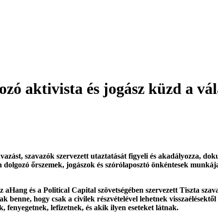
zó aktivista és jogász küzd a vála
avazást, szavazók szervezett utaztatását figyeli és akadályozza, do
n dolgozó őrszemek, jogászok és szórólaposztó önkéntesek munkája
 aHang és a Political Capital szövetségében szervezett Tiszta sza
sak benne, hogy csak a civilek részvételével lehetnek visszaélésektő
, fenyegetnek, lefizetnek, és akik ilyen eseteket látnak.