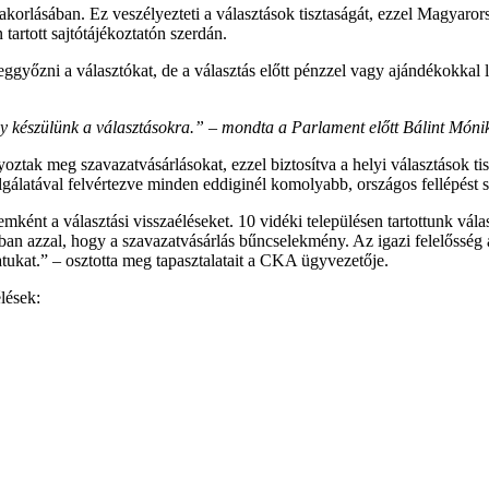
korlásában. Ez veszélyezteti a választások tisztaságát, ezzel Magyaro
artott sajtótájékoztatón szerdán.
győzni a választókat, de a választás előtt pénzzel vagy ajándékokkal le
y készülünk a választásokra.” – mondta a Parlament előtt Bálint Móni
tak meg szavazatvásárlásokat, ezzel biztosítva a helyi választások tiszt
álatával felvértezve minden eddiginél komolyabb, országos fellépést sz
emként a választási visszaéléseket. 10 vidéki településen tartottunk vál
 azzal, hogy a szavazatvásárlás bűncselekmény. Az igazi felelősség azé,
tukat.” – osztotta meg tapasztalatait a CKA ügyvezetője.
élések: