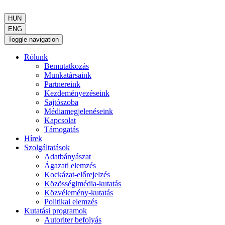
HUN
ENG
Toggle navigation
Rólunk
Bemutatkozás
Munkatársaink
Partnereink
Kezdeményezéseink
Sajtószoba
Médiamegjelenéseink
Kapcsolat
Támogatás
Hírek
Szolgáltatások
Adatbányászat
Ágazati elemzés
Kockázat-előrejelzés
Közösségimédia-kutatás
Közvélemény-kutatás
Politikai elemzés
Kutatási programok
Autoriter befolyás