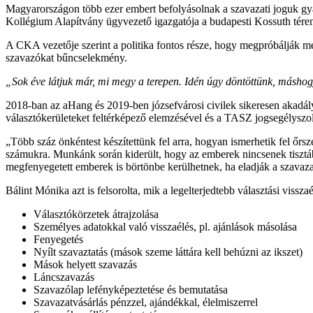
Magyarországon több ezer embert befolyásolnak a szavazati joguk gya
Kollégium Alapítvány ügyvezető igazgatója a budapesti Kossuth téren t
A CKA vezetője szerint a politika fontos része, hogy megpróbálják meg
szavazókat bűncselekmény.
„Sok éve látjuk már, mi megy a terepen. Idén úgy döntöttünk, máshog
2018-ban az aHang és 2019-ben józsefvárosi civilek sikeresen akadályoz
választókerületeket feltérképező elemzésével és a TASZ jogsegélyszolg
„Több száz önkéntest készítettünk fel arra, hogyan ismerhetik fel őrsz
számukra. Munkánk során kiderült, hogy az emberek nincsenek tisztában
megfenyegetett emberek is börtönbe kerülhetnek, ha eladják a szavaza
Bálint Mónika azt is felsorolta, mik a legelterjedtebb választási vissza
Választókörzetek átrajzolása
Személyes adatokkal való visszaélés, pl. ajánlások másolása
Fenyegetés
Nyílt szavaztatás (mások szeme láttára kell behúzni az ikszet)
Mások helyett szavazás
Láncszavazás
Szavazólap lefényképeztetése és bemutatása
Szavazatvásárlás pénzzel, ajándékkal, élelmiszerrel