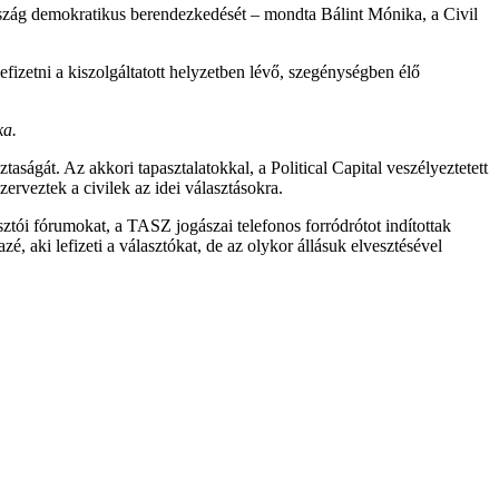
rszág demokratikus berendezkedését – mondta Bálint Mónika, a Civil
fizetni a kiszolgáltatott helyzetben lévő, szegénységben élő
ka.
aságát. Az akkori tapasztalatokkal, a Political Capital veszélyeztetett
erveztek a civilek az idei választásokra.
asztói fórumokat, a TASZ jogászai telefonos forródrótot indítottak
 aki lefizeti a választókat, de az olykor állásuk elvesztésével