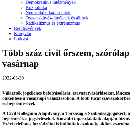
Demokratikus intézmények
Közpolitika
Nemzetközi kapcsolatok
Összeesküvés-elméletek és álhírek
Radikalizmus és extrémizmus
Rendezvények
Könyvtár
Podcast
Több száz civil őrszem, szórólapo
vasárnap
2022-03-30
Választók jogellenes befolyásolását, szavazatvásárlásokat, láncsz
önkéntese a vasárnapi választásokon. A több tucat szavazókörbe
és bejelentésével.
A Civil Kollégium Alapítvány, a Társaság a Szabadságjogokért, az
bejelentsék a jogsértéseket. Korábbi tapasztalataik alapján bizto
Ezért telefonos forródrótot is indítottak azoknak, akiket zsarolnak