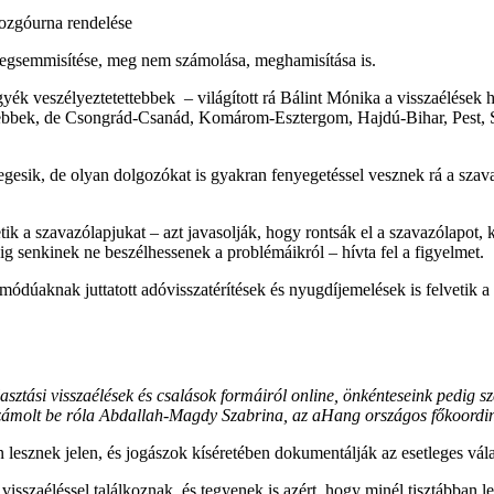
mozgóurna rendelése
megsemmisítése, meg nem számolása, meghamisítása is.
yék veszélyeztetettebbek – világított rá Bálint Mónika a visszaélések
ebbek, de Csongrád-Csanád, Komárom-Esztergom, Hajdú-Bihar, Pest, S
esik, de olyan dolgozókat is gyakran fenyegetéssel vesznek rá a szav
k a szavazólapjukat – azt javasolják, hogy rontsák el a szavazólapot, k
g senkinek ne beszélhessenek a problémáikról – hívta fel a figyelmet.
módúaknak juttatott adóvisszatérítések és nyugdíjemelések is felvetik a
lasztási visszaélések és csalások formáiról online, önkénteseink pedig 
– számolt be róla Abdallah-Magdy Szabrina, az aHang országos főkoordi
 lesznek jelen, és jogászok kíséretében dokumentálják az esetleges vála
isszaéléssel találkoznak, és tegyenek is azért, hogy minél tisztábban le