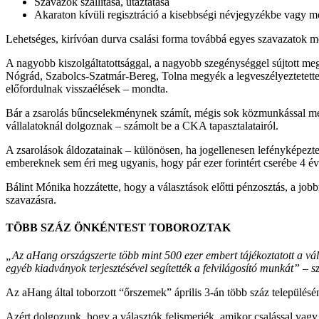
Szavazók szállítása, utaztatása
Akaraton kívüli regisztráció a kisebbségi névjegyzékbe vagy 
Lehetséges, kirívóan durva csalási forma továbbá egyes szavazatok 
A nagyobb kiszolgáltatottsággal, a nagyobb szegénységgel sújtott meg
Nógrád, Szabolcs-Szatmár-Bereg, Tolna megyék a legveszélyeztetett
előfordulnak visszaélések – mondta.
Bár a zsarolás bűncselekménynek számít, mégis sok közmunkással meg
vállalatoknál dolgoznak – számolt be a CKA tapasztalatairól.
A zsarolások áldozatainak – különösen, ha jogellenesen lefényképezteti
embereknek sem éri meg ugyanis, hogy pár ezer forintért cserébe 4 évi
Bálint Mónika hozzátette, hogy a választások előtti pénzosztás, a jobb
szavazásra.
TÖBB SZÁZ ÖNKÉNTEST TOBOROZTAK
„Az
aHang
országszerte több mint 500 ezer embert tájékoztatott a vá
egyéb kiadványok terjesztésével segítették a felvilágosító munkát” 
Az aHang által toborzott “őrszemek” április 3-án több száz településén
Azért dolgozunk, hogy a választók felismerjék, amikor csalással vagy v