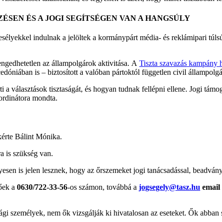
ÉSEN ÉS A JOGI SEGÍTSÉGEN VAN A HANGSÚLY
ő esélyekkel indulnak a jelöltek a kormánypárt média- és reklámipari túl
engedhetetlen az állampolgárok aktivitása. A
Tiszta szavazás kampány 
ában is – biztosított a valóban pártoktól független civil állampolgár
 a választások tisztaságát, és hogyan tudnak fellépni ellene. Jogi támog
ordinátora mondta.
kérte Bálint Mónika.
a is szükség van.
en is jelen lesznek, hogy az őrszemeket jogi tanácsadással, beadványí
tőek a
0630/722-33-56
-os számon, továbbá a
jogsegely@tasz.hu
email
gi személyek, nem ők vizsgálják ki hivatalosan az eseteket. Ők abban s