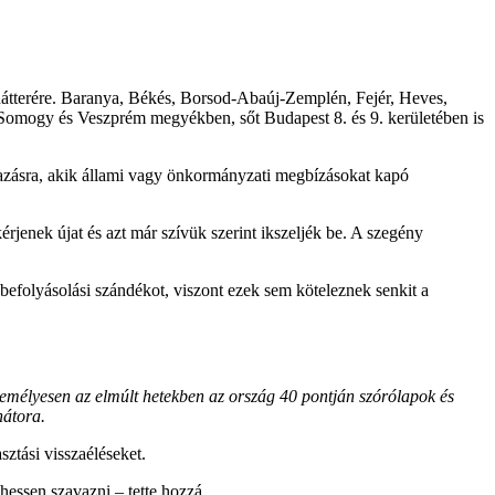
 hátterére. Baranya, Békés, Borsod-Abaúj-Zemplén, Fejér, Heves,
omogy és Veszprém megyékben, sőt Budapest 8. és 9. kerületében is
azásra, akik állami vagy önkormányzati megbízásokat kapó
érjenek újat és azt már szívük szerint ikszeljék be. A szegény
 befolyásolási szándékot, viszont ezek sem köteleznek senkit a
személyesen az elmúlt hetekben az ország 40 pontján szórólapok és
nátora.
sztási visszaéléseket.
hessen szavazni – tette hozzá.