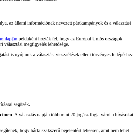
súlya, az állami információnak nevezett pártkampányok és a választási
honlapján
példaként hozták fel, hogy az Európai Uniós országok
i választási megfigyelés lehetősége.
atást is nyújtunk a választási visszaélések elleni törvényes fellépéshez
rással segítsék.
 címen
. A választás napján több mint 20 jogász fogja várni a hívásokat
egítenek, hogy bárki szakszerű bejelentést tehessen, amit nem lehet