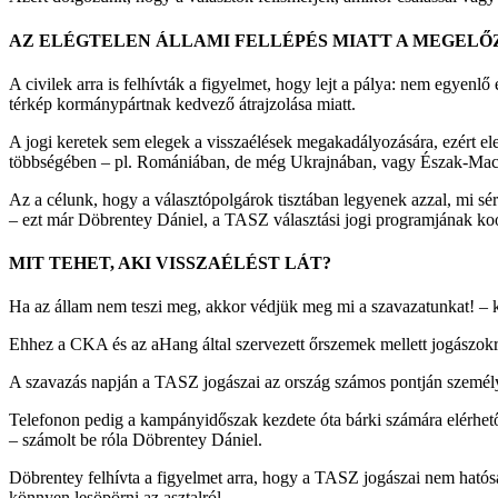
AZ ELÉGTELEN ÁLLAMI FELLÉPÉS MIATT A MEGELŐZ
A civilek arra is felhívták a figyelmet, hogy lejt a pálya: nem egyenl
térkép kormánypártnak kedvező átrajzolása miatt.
A jogi keretek sem elegek a visszaélések megakadályozására, ezért el
többségében – pl. Romániában, de még Ukrajnában, vagy Észak-Macedóni
Az a célunk, hogy a választópolgárok tisztában legyenek azzal, mi sérti
– ezt már Döbrentey Dániel, a TASZ választási jogi programjának ko
MIT TEHET, AKI VISSZAÉLÉST LÁT?
Ha az állam nem teszi meg, akkor védjük meg mi a szavazatunkat! – 
Ehhez a CKA és az aHang által szervezett őrszemek mellett jogászokr
A szavazás napján a TASZ jogászai az ország számos pontján személyes
Telefonon pedig a kampányidőszak kezdete óta bárki számára elérhe
– számolt be róla Döbrentey Dániel.
Döbrentey felhívta a figyelmet arra, hogy a TASZ jogászai nem hatósá
könnyen lesöpörni az asztalról.