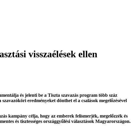
sztási visszaélések ellen
kumentálja és jelenti be a Tiszta szavazás program több száz
 szavazóköri eredményeket dönthet el a csalások megelőzésével
vazás kampány célja, hogy az emberek felismerjék, megelőzzék és
l mentes és tisztességes országgyűlési választások Magyarországon.