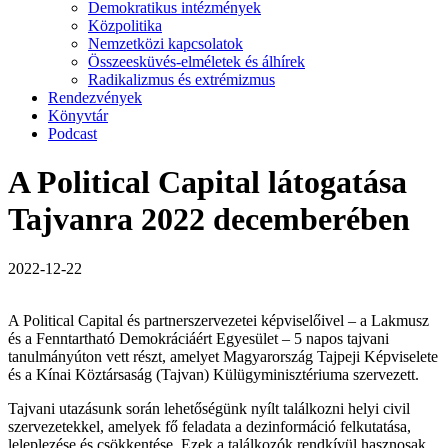
Demokratikus intézmények
Közpolitika
Nemzetközi kapcsolatok
Összeesküvés-elméletek és álhírek
Radikalizmus és extrémizmus
Rendezvények
Könyvtár
Podcast
A Political Capital látogatása
Tajvanra 2022 decemberében
2022-12-22
A Political Capital és partnerszervezetei képviselőivel – a Lakmusz
és a Fenntartható Demokráciáért Egyesület – 5 napos tajvani
tanulmányúton vett részt, amelyet Magyarország Tajpeji Képviselete
és a Kínai Köztársaság (Tajvan) Külügyminisztériuma szervezett.
Tajvani utazásunk során lehetőségünk nyílt találkozni helyi civil
szervezetekkel, amelyek fő feladata a dezinformáció felkutatása,
leleplezése és csökkentése. Ezek a találkozók rendkívül hasznosak