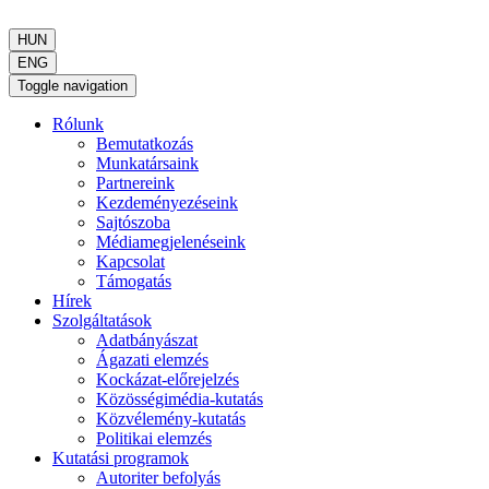
HUN
ENG
Toggle navigation
Rólunk
Bemutatkozás
Munkatársaink
Partnereink
Kezdeményezéseink
Sajtószoba
Médiamegjelenéseink
Kapcsolat
Támogatás
Hírek
Szolgáltatások
Adatbányászat
Ágazati elemzés
Kockázat-előrejelzés
Közösségimédia-kutatás
Közvélemény-kutatás
Politikai elemzés
Kutatási programok
Autoriter befolyás