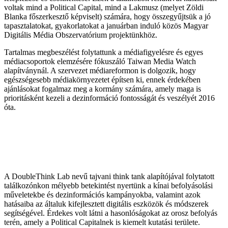
voltak mind a Political Capital, mind a Lakmusz (melyet Zöldi
Blanka főszerkesztő képviselt) számára, hogy összegyűjtsük a jó
tapasztalatokat, gyakorlatokat a januárban induló közös Magyar
Digitális Média Obszervatórium projektünkhöz.
Tartalmas megbeszélést folytattunk a médiafigyelésre és egyes
médiacsoportok elemzésére fókuszáló Taiwan Media Watch
alapítványnál. A szervezet médiareformon is dolgozik, hogy
egészségesebb médiakörnyezetet építsen ki, ennek érdekében
ajánlásokat fogalmaz meg a kormány számára, amely maga is
prioritásként kezeli a dezinformáció fontosságát és veszélyét 2016
óta.
A DoubleThink Lab nevű tajvani think tank alapítójával folytatott
találkozónkon mélyebb betekintést nyertünk a kínai befolyásolási
műveletekbe és dezinformációs kampányokba, valamint azok
hatásaiba az általuk kifejlesztett digitális eszközök és módszerek
segítségével. Érdekes volt látni a hasonlóságokat az orosz befolyás
terén, amely a Political Capitalnek is kiemelt kutatási területe.