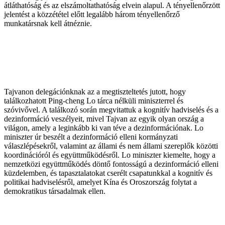
átláthatóság és az elszámoltathatóság elvein alapul. A tényellenőrzött
jelentést a közzététel előtt legalább három tényellenőrző
munkatársnak kell átnéznie.
Tajvanon delegációnknak az a megtiszteltetés jutott, hogy
találkozhatott Ping-cheng Lo tárca nélküli miniszterrel és
szóvivővel. A találkozó során megvitattuk a kognitív hadviselés és a
dezinformáció veszélyeit, mivel Tajvan az egyik olyan ország a
világon, amely a leginkább ki van téve a dezinformációnak. Lo
miniszter úr beszélt a dezinformáció elleni kormányzati
válaszlépésekről, valamint az állami és nem állami szereplők közötti
koordinációról és együttműködésről. Lo miniszter kiemelte, hogy a
nemzetközi együttműködés döntő fontosságú a dezinformáció elleni
küzdelemben, és tapasztalatokat cserélt csapatunkkal a kognitív és
politikai hadviselésről, amelyet Kína és Oroszország folytat a
demokratikus társadalmak ellen.