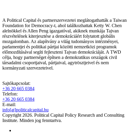
A Political Capital és partnerszervezetei meglátogathatták a Taiwan
Foundation for Democracy-t, ahol találkozhattak Ketty W. Chen
alelnökkel és Allen Peng igazgatóval, akiknek munkája Tajvan
részvételének kiterjesztése a demokráciáért folytatott globális
mozgalomban. Az alapítvány a világ tudományos intézményei,
parlamentjei és politikai pártjai közötti nemzetközi programok
előmozdításával segíti fejleszteni Tajvan demokráciáját. A TWD
célja, hogy partnerséget építsen a demokratikus országok civil
társadalmi csoportjaival, pártjaival, agytrösztjeivel és nem
kormányzati szervezeteivel.
Sajtókapcsolat:
+36 20 665 0384
Telefon:
+36 20 665 0384
E-mail:
info[at]politicalcapital.hu
Copyright 2026. Political Capital Policy Research and Consulting
Institute. Minden jog fenntartva.