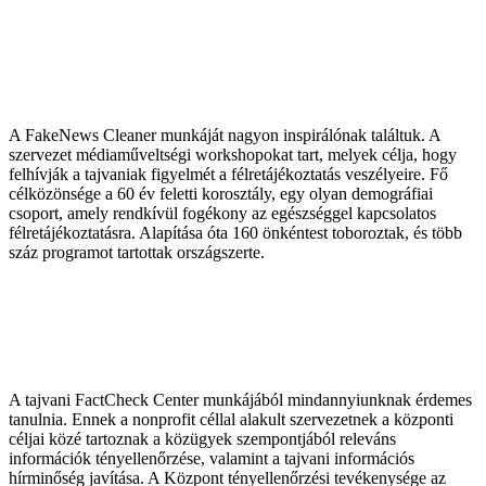
A FakeNews Cleaner munkáját nagyon inspirálónak találtuk. A
szervezet médiaműveltségi workshopokat tart, melyek célja, hogy
felhívják a tajvaniak figyelmét a félretájékoztatás veszélyeire. Fő
célközönsége a 60 év feletti korosztály, egy olyan demográfiai
csoport, amely rendkívül fogékony az egészséggel kapcsolatos
félretájékoztatásra. Alapítása óta 160 önkéntest toboroztak, és több
száz programot tartottak országszerte.
A tajvani FactCheck Center munkájából mindannyiunknak érdemes
tanulnia. Ennek a nonprofit céllal alakult szervezetnek a központi
céljai közé tartoznak a közügyek szempontjából releváns
információk tényellenőrzése, valamint a tajvani információs
hírminőség javítása. A Központ tényellenőrzési tevékenysége az