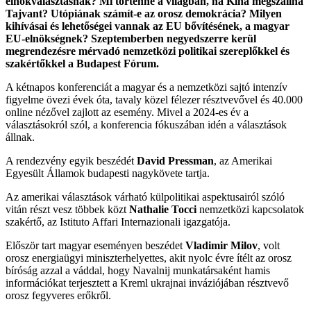
elnökválasztásnak? Mi történne a világban, ha Kína megszállná
Tajvant? Utópiának számít-e az orosz demokrácia? Milyen
kihívásai és lehetőségei vannak az EU bővítésének, a magyar
EU-elnökségnek? Szeptemberben negyedszerre kerül
megrendezésre mérvadó nemzetközi politikai szereplőkkel és
szakértőkkel a Budapest Fórum.
A kétnapos konferenciát a magyar és a nemzetközi sajtó intenzív
figyelme övezi évek óta, tavaly közel félezer résztvevővel és 40.000
online nézővel zajlott az esemény. Mivel a 2024-es év a
választásokról szól, a konferencia fókuszában idén a választások
állnak.
A rendezvény egyik beszédét
David Pressman
, az Amerikai
Egyesült Államok budapesti nagykövete tartja.
Az amerikai választások várható külpolitikai aspektusairól szóló
vitán részt vesz többek közt
Nathalie Tocci
nemzetközi kapcsolatok
szakértő, az Istituto Affari Internazionali igazgatója.
Először tart magyar eseményen beszédet
Vladimir Milov
, volt
orosz energiaügyi miniszterhelyettes, akit nyolc évre ítélt az orosz
bíróság azzal a váddal, hogy Navalnij munkatársaként hamis
információkat terjesztett a Kreml ukrajnai inváziójában résztvevő
orosz fegyveres erőkről.