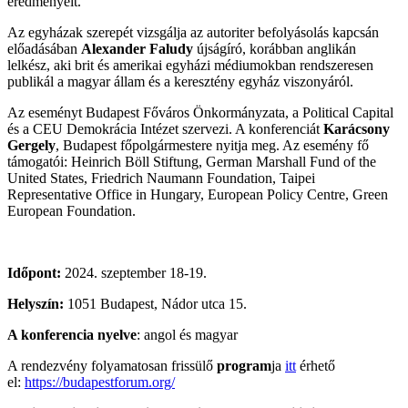
eredményeit.
Az egyházak szerepét vizsgálja az autoriter befolyásolás kapcsán
előadásában
Alexander Faludy
újságíró, korábban anglikán
lelkész, aki brit és amerikai egyházi médiumokban rendszeresen
publikál a magyar állam és a keresztény egyház viszonyáról.
Az eseményt Budapest Főváros Önkormányzata, a Political Capital
és a CEU Demokrácia Intézet szervezi. A konferenciát
Karácsony
Gergely
, Budapest főpolgármestere nyitja meg. Az esemény fő
támogatói: Heinrich Böll Stiftung, German Marshall Fund of the
United States, Friedrich Naumann Foundation, Taipei
Representative Office in Hungary, European Policy Centre, Green
European Foundation.
Időpont:
2024. szeptember 18-19.
Helyszín:
1051 Budapest, Nádor utca 15.
A konferencia nyelve
: angol és magyar
A rendezvény folyamatosan frissülő
program
ja
itt
érhető
el:
https://budapestforum.org/