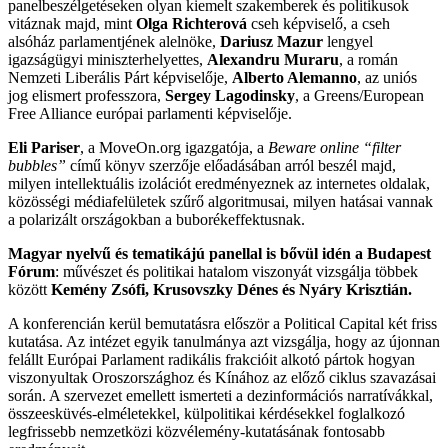
panelbeszélgetéseken olyan kiemelt szakemberek és politikusok
vitáznak majd, mint
Olga Richterová
cseh képviselő, a cseh
alsóház parlamentjének alelnöke,
Dariusz Mazur
lengyel
igazságügyi miniszterhelyettes,
Alexandru Muraru
, a román
Nemzeti Liberális Párt képviselője,
Alberto Alemanno
, az uniós
jog elismert professzora,
Sergey Lagodinsky
, a Greens/European
Free Alliance európai parlamenti képviselője.
Eli Pariser
, a MoveOn.org igazgatója, a
Beware online “filter
bubbles”
című könyv szerzője előadásában arról beszél majd,
milyen intellektuális izolációt eredményeznek az internetes oldalak,
közösségi médiafelületek szűrő algoritmusai, milyen hatásai vannak
a polarizált országokban a buborékeffektusnak.
Magyar nyelvű és tematikájú panellal is bővül idén a Budapest
Fórum
: művészet és politikai hatalom viszonyát vizsgálja többek
között
Kemény Zsófi, Krusovszky Dénes és Nyáry Krisztián.
A konferencián kerül bemutatásra először a Political Capital két friss
kutatása. Az intézet egyik tanulmánya azt vizsgálja, hogy az újonnan
felállt Európai Parlament radikális frakcióit alkotó pártok hogyan
viszonyultak Oroszországhoz és Kínához az előző ciklus szavazásai
során. A szervezet emellett ismerteti a dezinformációs narratívákkal,
összeesküvés-elméletekkel, külpolitikai kérdésekkel foglalkozó
legfrissebb nemzetközi közvélemény-kutatásának fontosabb