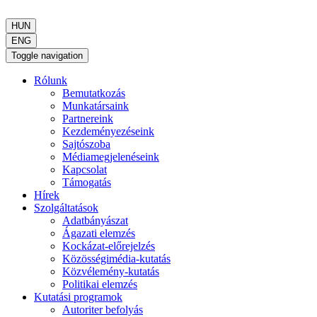
HUN
ENG
Toggle navigation
Rólunk
Bemutatkozás
Munkatársaink
Partnereink
Kezdeményezéseink
Sajtószoba
Médiamegjelenéseink
Kapcsolat
Támogatás
Hírek
Szolgáltatások
Adatbányászat
Ágazati elemzés
Kockázat-előrejelzés
Közösségimédia-kutatás
Közvélemény-kutatás
Politikai elemzés
Kutatási programok
Autoriter befolyás