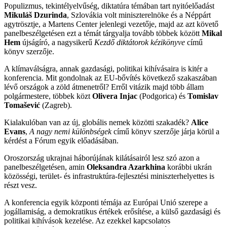
Populizmus, tekintélyelvűség, diktatúra témában tart nyitóelőadást
Mikuláš Dzurinda
, Szlovákia volt miniszterelnöke és a Néppárt
agytrösztje, a Martens Center jelenlegi vezetője, majd az azt követő
panelbeszélgetésen ezt a témát tárgyalja tovább többek között
Mikal
Hem
újságíró, a nagysikerű
Kezdő diktátorok kézikönyve
című
könyv szerzője.
A klímaválságra, annak gazdasági, politikai kihívásaira is kitér a
konferencia. Mit gondolnak az EU-bővítés következő szakaszában
lévő országok a zöld átmenetről? Erről vitázik majd több állam
polgármestere, többek közt
Olivera Injac
(Podgorica) és
Tomislav
Tomašević
(Zagreb).
Kialakulóban van az új, globális nemek közötti szakadék?
Alice
Evans
,
A nagy nemi különbségek
című könyv szerzője járja körül a
kérdést a Fórum egyik előadásában.
Oroszország ukrajnai háborújának kilátásairól lesz szó azon a
panelbeszélgetésen, amin
Oleksandra Azarkhina
korábbi ukrán
közösségi, terület- és infrastruktúra-fejlesztési miniszterhelyettes is
részt vesz.
A konferencia egyik központi témája az Európai Unió szerepe a
jogállamiság, a demokratikus értékek erősítése, a külső gazdasági és
politikai kihívások kezelése. Az ezekkel kapcsolatos