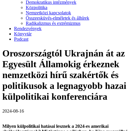
Demokratikus intézmények
Közpolitika
Nemzetközi kapcsolatok
Összeesküvés-elméletek és álhírek
Radikalizmus és extrémizmus
Rendezvények
Könyvtár
Podcast
Oroszországtól Ukrajnán át az
Egyesült Államokig érkeznek
nemzetközi hírű szakértők és
politikusok a legnagyobb hazai
külpolitikai konferenciára
2024-08-16
Milyen külpolitikai hatásai lesznek a 2024-es amerikai