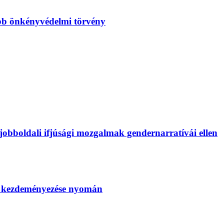
bb önkényvédelmi törvény
bboldali ifjúsági mozgalmak gendernarratívái ellen
SZ kezdeményezése nyomán