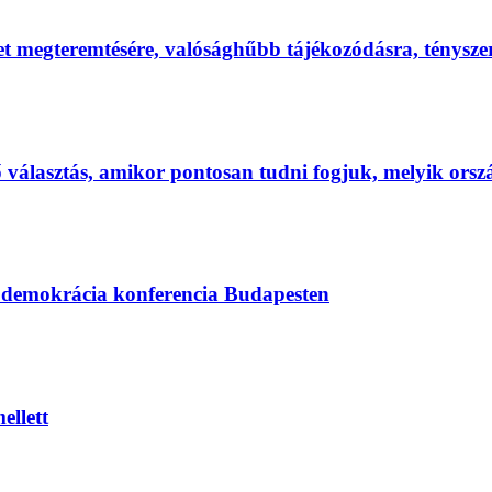
et megteremtésére, valósághűbb tájékozódásra, ténysz
első választás, amikor pontosan tudni fogjuk, melyik ors
s demokrácia konferencia Budapesten
ellett