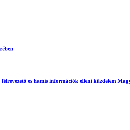
erében
 a félrevezető és hamis információk elleni küzdelem Ma