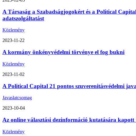
A Társaság a Szabadságjogokért és a Political Capita
adatszolgáltatást
Közlemény
2023-11-22
A kormány önkényvédelmi törvénye el fog bukni
Közlemény
2023-11-02
A Political Capital 21 pontos szuverenitásvédelmi ja
Javaslatcsomag
2023-10-04
Az online választási dezinformáció kutatására kapott
Közlemény