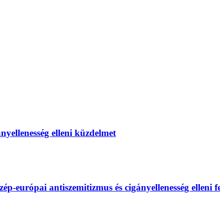
gányellenesség elleni küzdelmet
európai antiszemitizmus és cigányellenesség elleni fel