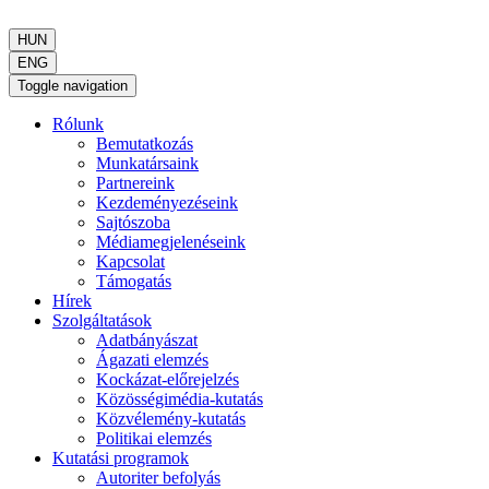
HUN
ENG
Toggle navigation
Rólunk
Bemutatkozás
Munkatársaink
Partnereink
Kezdeményezéseink
Sajtószoba
Médiamegjelenéseink
Kapcsolat
Támogatás
Hírek
Szolgáltatások
Adatbányászat
Ágazati elemzés
Kockázat-előrejelzés
Közösségimédia-kutatás
Közvélemény-kutatás
Politikai elemzés
Kutatási programok
Autoriter befolyás