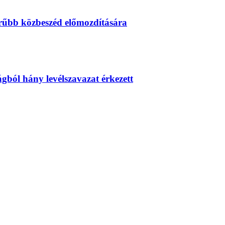
erűbb közbeszéd előmozdítására
zágból hány levélszavazat érkezett