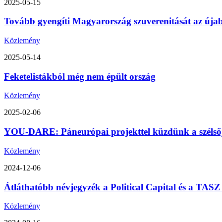
2025-05-15
Tovább gyengíti Magyarország szuverenitását az úja
Közlemény
2025-05-14
Feketelistákból még nem épült ország
Közlemény
2025-02-06
YOU-DARE: Páneurópai projekttel küzdünk a szélsőjo
Közlemény
2024-12-06
Átláthatóbb névjegyzék a Political Capital és a TA
Közlemény