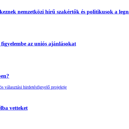
eznek nemzetközi hírű szakértők és politikusok a legn
 figyelembe az uniós ajánlásokat
ben?
választási hirdetésfigyelő projektje
lba vetteket