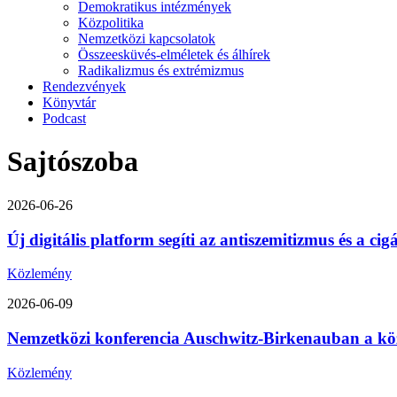
Demokratikus intézmények
Közpolitika
Nemzetközi kapcsolatok
Összeesküvés-elméletek és álhírek
Radikalizmus és extrémizmus
Rendezvények
Könyvtár
Podcast
Sajtószoba
2026-06-26
Új digitális platform segíti az antiszemitizmus és a ci
Közlemény
2026-06-09
Nemzetközi konferencia Auschwitz-Birkenauban a közép-
Közlemény