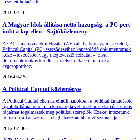
készített kutatásait.
2016-04-18
A Magyar Idők állítása nettó hazugság, a PC pert
indít a lap ellen - Sajtóközlemény
Az Alkotmányvédelmi Hivatal (AH) által a honlapján közzétett, a
Political Capital (PC) szerződéseihez kapcsolódó dokumentumok
közé – tévedésből vagy megtévesztő célzattal –, olyan
dokumentumok is kerültek, amelyeknek semmi köze a
cégcsoporthoz.
2016-04-15
A Political Capital közleménye
A Political Capital ellen az elmúlt napokban a politikai támadások
újabb hulláma indult el a kormányközeli médiumokban és számos
rágalmat fogalmaztak meg politikai szereplők. Ezeket intézetünk –
immáron sokadszorra – a leghatározottabban visszautasítja.
2012-07-30