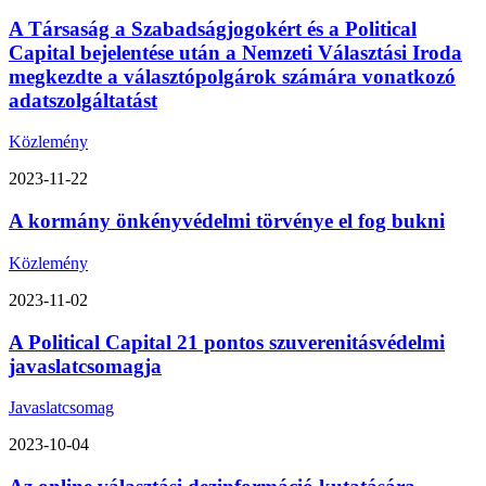
A Társaság a Szabadságjogokért és a Political
Capital bejelentése után a Nemzeti Választási Iroda
megkezdte a választópolgárok számára vonatkozó
adatszolgáltatást
Közlemény
2023-11-22
A kormány önkényvédelmi törvénye el fog bukni
Közlemény
2023-11-02
A Political Capital 21 pontos szuverenitásvédelmi
javaslatcsomagja
Javaslatcsomag
2023-10-04