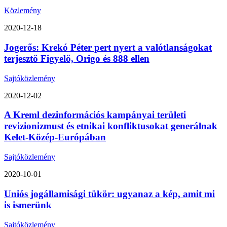
Közlemény
2020-12-18
Jogerős: Krekó Péter pert nyert a valótlanságokat
terjesztő Figyelő, Origo és 888 ellen
Sajtóközlemény
2020-12-02
A Kreml dezinformációs kampányai területi
revizionizmust és etnikai konfliktusokat generálnak
Kelet-Közép-Európában
Sajtóközlemény
2020-10-01
Uniós jogállamisági tükör: ugyanaz a kép, amit mi
is ismerünk
Sajtóközlemény