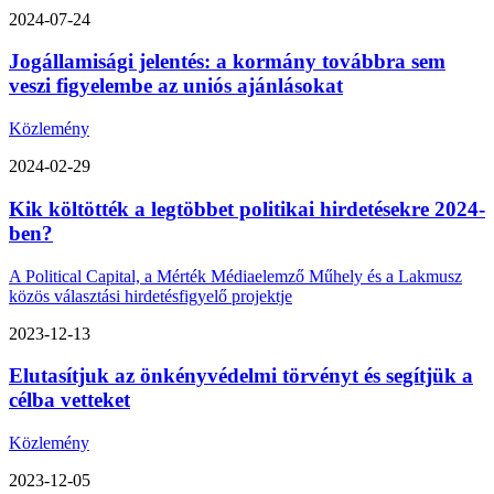
2024-07-24
Jogállamisági jelentés: a kormány továbbra sem
veszi figyelembe az uniós ajánlásokat
Közlemény
2024-02-29
Kik költötték a legtöbbet politikai hirdetésekre 2024-
ben?
A Political Capital, a Mérték Médiaelemző Műhely és a Lakmusz
közös választási hirdetésfigyelő projektje
2023-12-13
Elutasítjuk az önkényvédelmi törvényt és segítjük a
célba vetteket
Közlemény
2023-12-05