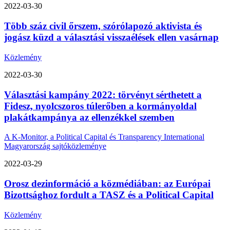
2022-03-30
Több száz civil őrszem, szórólapozó aktivista és
jogász küzd a választási visszaélések ellen vasárnap
Közlemény
2022-03-30
Választási kampány 2022: törvényt sérthetett a
Fidesz, nyolcszoros túlerőben a kormányoldal
plakátkampánya az ellenzékkel szemben
A K-Monitor, a Political Capital és Transparency International
Magyarország sajtóközleménye
2022-03-29
Orosz dezinformáció a közmédiában: az Európai
Bizottsághoz fordult a TASZ és a Political Capital
Közlemény