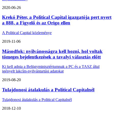
2020-06-26
Krekó Péter, a Political Capital igazgatója pert nyert
a 888, a Figyelő és az Origo ellen
A Political Capital közleménye
2019-11-06
Másodfok: nyilvánosságra kell hozni, hol voltak
tömeges bejelentkezések a tavalyi választás előtt
Ki kell adnia a Belügyminisztériumnak a PC és a TASZ által
igényelt lakcím-nyilvántartási adatokat
2019-08-20
Tulajdonosi átalakulás a Political Capitalnél
Tulajdonosi átalakulás a Political Capitalnél
2018-12-10