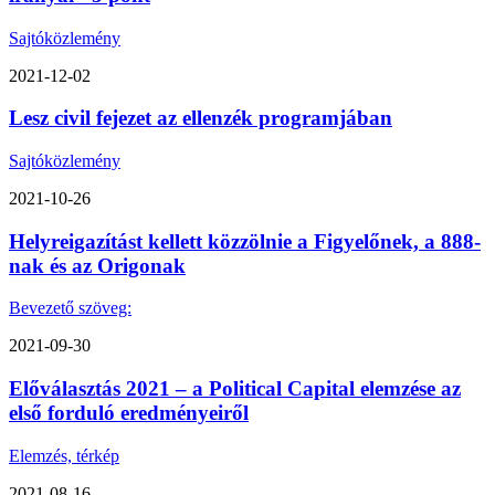
Sajtóközlemény
2021-12-02
Lesz civil fejezet az ellenzék programjában
Sajtóközlemény
2021-10-26
Helyreigazítást kellett közzölnie a Figyelőnek, a 888-
nak és az Origonak
Bevezető szöveg:
2021-09-30
Előválasztás 2021 – a Political Capital elemzése az
első forduló eredményeiről
Elemzés, térkép
2021-08-16