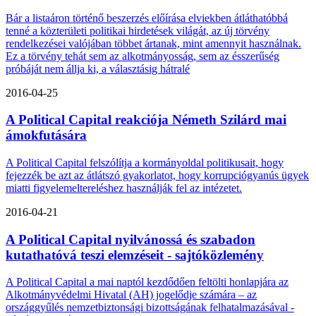
Bár a listaáron történő beszerzés előírása elviekben átláthatóbbá
tenné a közterületi politikai hirdetések világát, az új törvény
rendelkezései valójában többet ártanak, mint amennyit használnak.
Ez a törvény tehát sem az alkotmányosság, sem az ésszerűség
próbáját nem állja ki, a választásig hátralé
2016-04-25
A Political Capital reakciója Németh Szilárd mai
ámokfutására
A Political Capital felszólítja a kormányoldal politikusait, hogy
fejezzék be azt az átlátszó gyakorlatot, hogy korrupciógyanús ügyek
miatti figyelemeltereléshez használják fel az intézetet.
2016-04-21
A Political Capital nyilvánossá és szabadon
kutathatóvá teszi elemzéseit - sajtóközlemény
A Political Capital a mai naptól kezdődően feltölti honlapjára az
Alkotmányvédelmi Hivatal (AH) jogelődje számára – az
országgyűlés nemzetbiztonsági bizottságának felhatalmazásával -