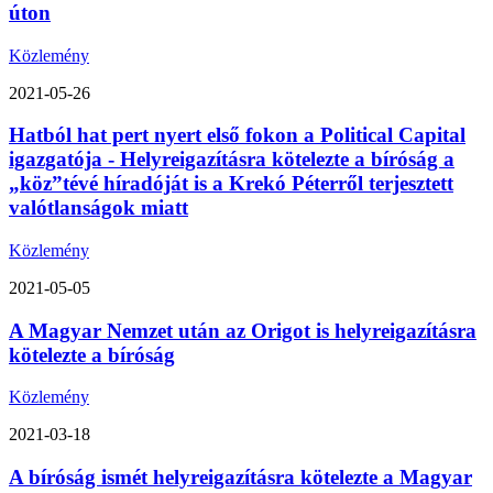
úton
Közlemény
2021-05-26
Hatból hat pert nyert első fokon a Political Capital
igazgatója - Helyreigazításra kötelezte a bíróság a
„köz”tévé híradóját is a Krekó Péterről terjesztett
valótlanságok miatt
Közlemény
2021-05-05
A Magyar Nemzet után az Origot is helyreigazításra
kötelezte a bíróság
Közlemény
2021-03-18
A bíróság ismét helyreigazításra kötelezte a Magyar