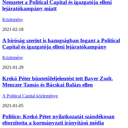
Nemzetet a Political Capital és igazgatója elleni
lejáratókampány miatt
Közlemény
2021-02-18
A bíróság szerint is hazugságban fogant a Political
Capital és igazgatója elleni lejáratókampány
Közlemény
2021-01-29
Krekó Péter büntetőfeljelentést tett Bayer Zsolt,
Menczer Tamás és Bácskai Balázs ellen
A Political Capital közleménye
2021-01-05
Politico: Krekó Péter nyilatkozatát szándékosan
eltorzította a kormányzati irányítású média