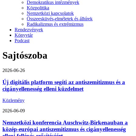
Demokratikus intézmények
Közpolitika
Nemzetközi kapcsolatok
Összeesküvés-elméletek és álhírek
Radikalizmus és extrémizmus
Rendezvények
Könyvtár
Podcast
Sajtószoba
2026-06-26
Új digitális platform segíti az antiszemitizmus és a
cigányellenesség elleni küzdelmet
Közlemény
2026-06-09
Nemzetközi konferencia Auschwitz-Birkenauban a
közép-európai antiszemitizmus és cigányellenesség
elleni fellépés erősítéséért