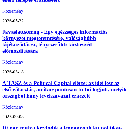
Közlemény
2026-05-22
Javaslatcsomag - Egy egészséges információs
környezet megteremtésére, valósághűbb
tájékozódásra, tényszerűbb közbeszéd
előmozdítására
Közlemény
2026-03-18
A TASZ és a Political Capital elérte: az idei lesz az
első választás, amikor pontosan tudni fogjuk, melyik
országból hány levélszavazat érkezett
Közlemény
2025-09-08
10 nap múlva kezdődik a legnagyobb külpolitikai-