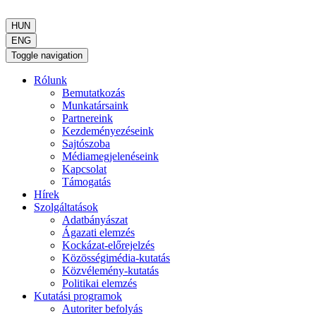
HUN
ENG
Toggle navigation
Rólunk
Bemutatkozás
Munkatársaink
Partnereink
Kezdeményezéseink
Sajtószoba
Médiamegjelenéseink
Kapcsolat
Támogatás
Hírek
Szolgáltatások
Adatbányászat
Ágazati elemzés
Kockázat-előrejelzés
Közösségimédia-kutatás
Közvélemény-kutatás
Politikai elemzés
Kutatási programok
Autoriter befolyás