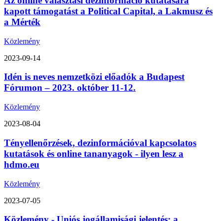
Az online választási dezinformáció kutatására
kapott támogatást a Political Capital, a Lakmusz és
a Mérték
Közlemény
2023-09-14
Idén is neves nemzetközi előadók a Budapest
Fórumon – 2023. október 11-12.
Közlemény
2023-08-04
Tényellenőrzések, dezinformációval kapcsolatos
kutatások és online tananyagok - ilyen lesz a
hdmo.eu
Közlemény
2023-07-05
Közlemény - Uniós jogállamisági jelentés: a