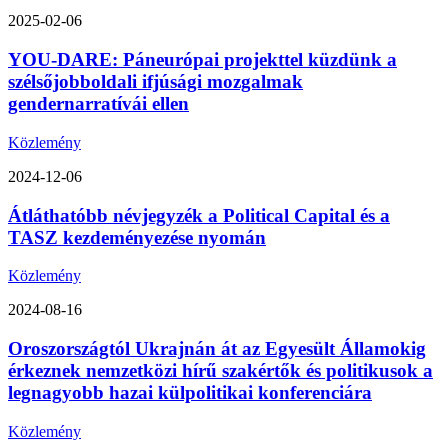
2025-02-06
YOU-DARE: Páneurópai projekttel küzdünk a
szélsőjobboldali ifjúsági mozgalmak
gendernarratívái ellen
Közlemény
2024-12-06
Átláthatóbb névjegyzék a Political Capital és a
TASZ kezdeményezése nyomán
Közlemény
2024-08-16
Oroszországtól Ukrajnán át az Egyesült Államokig
érkeznek nemzetközi hírű szakértők és politikusok a
legnagyobb hazai külpolitikai konferenciára
Közlemény