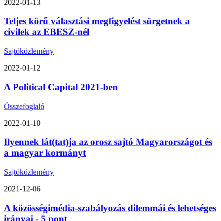
2022-01-13
Teljes körű választási megfigyelést sürgetnek a
civilek az EBESZ-nél
Sajtóközlemény
2022-01-12
A Political Capital 2021-ben
Összefoglaló
2022-01-10
Ilyennek lát(tat)ja az orosz sajtó Magyarországot és
a magyar kormányt
Sajtóközlemény
2021-12-06
A közösségimédia-szabályozás dilemmái és lehetséges
irányai - 5 pont