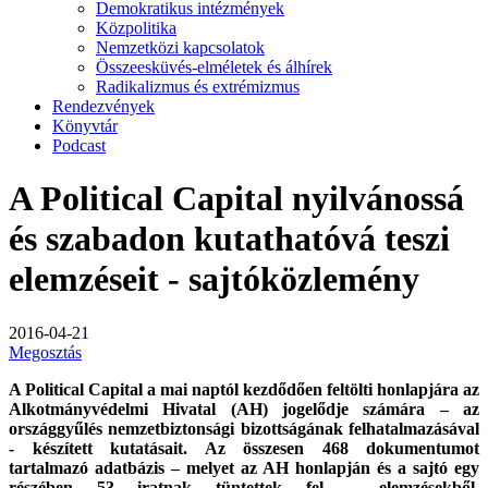
Demokratikus intézmények
Közpolitika
Nemzetközi kapcsolatok
Összeesküvés-elméletek és álhírek
Radikalizmus és extrémizmus
Rendezvények
Könyvtár
Podcast
A Political Capital nyilvánossá
és szabadon kutathatóvá teszi
elemzéseit - sajtóközlemény
2016-04-21
Megosztás
A Political Capital a mai naptól kezdődően feltölti honlapjára az
Alkotmányvédelmi Hivatal (AH) jogelődje számára – az
országgyűlés nemzetbiztonsági bizottságának felhatalmazásával
- készített kutatásait. Az összesen 468 dokumentumot
tartalmazó adatbázis – melyet az AH honlapján és a sajtó egy
részében 53 iratnak tüntettek fel – elemzésekből,