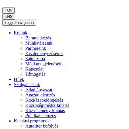
HUN
ENG
Toggle navigation
Rólunk
Bemutatkozás
Munkatársaink
Partnereink
Kezdeményezéseink
Sajtószoba
Médiamegjelenéseink
Kapcsolat
Támogatás
Hírek
Szolgáltatások
Adatbányászat
Ágazati elemzés
Kockázat-előrejelzés
Közösségimédia-kutatás
Közvélemény-kutatás
Politikai elemzés
Kutatási programok
Autoriter befolyás