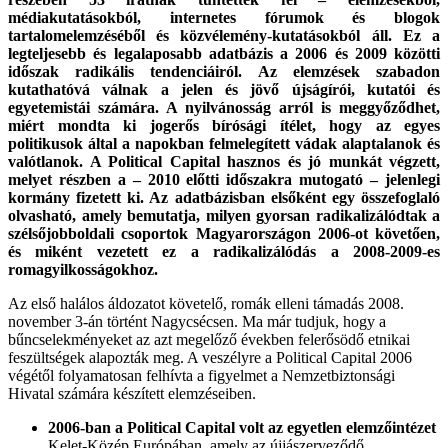
médiakutatásokból, internetes fórumok és blogok
tartalomelemzéséből és közvélemény-kutatásokból áll. Ez a
legteljesebb és legalaposabb adatbázis a 2006 és 2009 közötti
időszak radikális tendenciáiról. Az elemzések szabadon
kutathatóvá válnak a jelen és jövő újságírói, kutatói és
egyetemistái számára. A nyilvánosság arról is meggyőződhet,
miért mondta ki jogerős bírósági ítélet, hogy az egyes
politikusok által a napokban felmelegített vádak alaptalanok és
valótlanok. A Political Capital hasznos és jó munkát végzett,
melyet részben a – 2010 előtti időszakra mutogató – jelenlegi
kormány fizetett ki. Az adatbázisban elsőként egy összefoglaló
olvasható, amely bemutatja, milyen gyorsan radikalizálódtak a
szélsőjobboldali csoportok Magyarországon 2006-ot követően,
és miként vezetett ez a radikalizálódás a 2008-2009-es
romagyilkosságokhoz.
Az első halálos áldozatot követelő, romák elleni támadás 2008.
november 3-án történt Nagycsécsen. Ma már tudjuk, hogy a
bűncselekményeket az azt megelőző években felerősödő etnikai
feszültségek alapozták meg. A veszélyre a Political Capital 2006
végétől folyamatosan felhívta a figyelmet a Nemzetbiztonsági
Hivatal számára készített elemzéseiben.
2006-ban a Political Capital volt az egyetlen elemzőintézet
Kelet-Közép Európában, amely az újjászerveződő