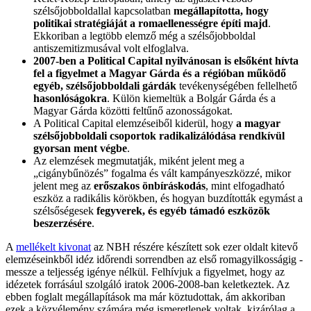
szélsőjobboldallal kapcsolatban
megállapította, hogy
politikai stratégiáját a romaellenességre építi majd
.
Ekkoriban a legtöbb elemző még a szélsőjobboldal
antiszemitizmusával volt elfoglalva.
2007-ben a Political Capital nyilvánosan is elsőként hívta
fel a figyelmet a Magyar Gárda és a régióban működő
egyéb, szélsőjobboldali gárdák
tevékenységében fellelhető
hasonlóságokra
. Külön kiemeltük a Bolgár Gárda és a
Magyar Gárda közötti feltűnő azonosságokat.
A Political Capital elemzéseiből kiderül, hogy
a magyar
szélsőjobboldali csoportok radikalizálódása rendkívül
gyorsan ment végbe
.
Az elemzések megmutatják, miként jelent meg a
„cigánybűnözés” fogalma és vált kampányeszközzé, mikor
jelent meg az
erőszakos önbíráskodás
, mint elfogadható
eszköz a radikális körökben, és hogyan buzdították egymást a
szélsőségesek
fegyverek, és egyéb támadó eszközök
beszerzésére
.
A
mellékelt kivonat
az NBH részére készített sok ezer oldalt kitevő
elemzéseinkből idéz időrendi sorrendben az első romagyilkosságig -
messze a teljesség igénye nélkül. Felhívjuk a figyelmet, hogy az
idézetek forrásául szolgáló iratok 2006-2008-ban keletkeztek. Az
ebben foglalt megállapítások ma már köztudottak, ám akkoriban
ezek a közvélemény számára még ismeretlenek voltak, kizárólag a