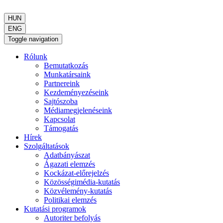
HUN
ENG
Toggle navigation
Rólunk
Bemutatkozás
Munkatársaink
Partnereink
Kezdeményezéseink
Sajtószoba
Médiamegjelenéseink
Kapcsolat
Támogatás
Hírek
Szolgáltatások
Adatbányászat
Ágazati elemzés
Kockázat-előrejelzés
Közösségimédia-kutatás
Közvélemény-kutatás
Politikai elemzés
Kutatási programok
Autoriter befolyás