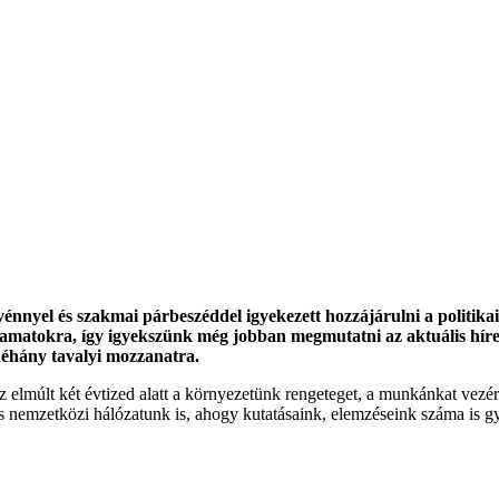
ezvénnyel és szakmai párbeszéddel igyekezett hozzájárulni a politik
folyamatokra, így igyekszünk még jobban megmutatni az aktuális hí
néhány tavalyi mozzanatra.
 elmúlt két évtized alatt a környezetünk rengeteget, a munkánkat vezérl
és nemzetközi hálózatunk is, ahogy kutatásaink, elemzéseink száma is g