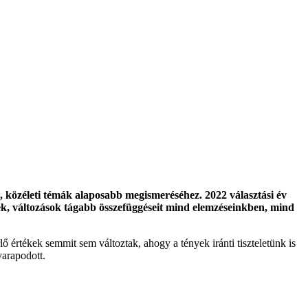
ai, közéleti témák alaposabb megismeréséhez. 2022 választási év
rek, változások tágabb összefüggéseit mind elemzéseinkben, mind
ő értékek semmit sem változtak, ahogy a tények iránti tiszteletünk is
yarapodott.