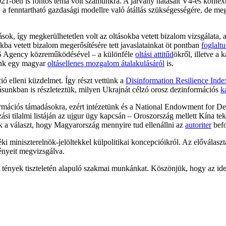
1-ben is fontos téma volt számunkra. A járvány hatásait V4-es kontext
a fenntartható gazdasági modellre való átállás szükségességére, de me
ások, így megkerülhetetlen volt az oltásokba vetett bizalom vizsgálat
ba vetett bizalom megerősítésére tett javaslatainkat öt pontban
foglalt
US Agency közreműködésével – a különféle
oltási attitűd
ökről, illetve a
ünk egy magyar
oltásellenes mozgalom átalakulásáról
is.
ció elleni küzdelmet. Így részt vettünk a
Disinformation Resilience Ind
sunkban is részleteztük, milyen Ukrajnát célzó orosz dezinformációs
k
nformációs támadásokra, ezért intézetünk és a National Endowment for 
zási tilalmi listáján az ujgur ügy kapcsán – Oroszország mellett Kína te
k a választ, hogy Magyarország mennyire tud ellenállni az
autoriter
befo
zéki miniszterelnök-jelöltekkel külpolitikai koncepcióikról. Az előválas
ényeit megvizsgálva.
 és tények tiszteletén alapuló szakmai munkánkat. Köszönjük, hogy az i