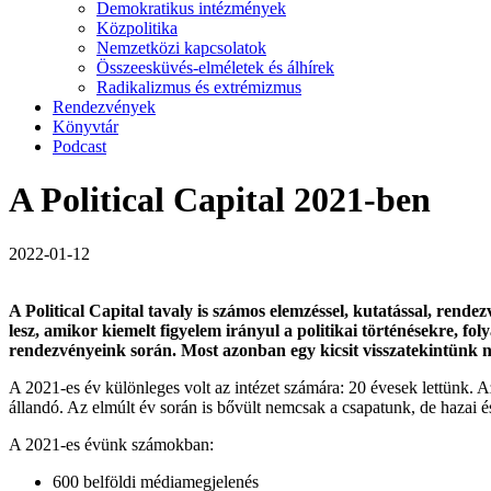
Demokratikus intézmények
Közpolitika
Nemzetközi kapcsolatok
Összeesküvés-elméletek és álhírek
Radikalizmus és extrémizmus
Rendezvények
Könyvtár
Podcast
A Political Capital 2021-ben
2022-01-12
A Political Capital tavaly is számos elemzéssel, kutatással, rend
lesz, amikor kiemelt figyelem irányul a politikai történésekre, 
rendezvényeink során. Most azonban egy kicsit visszatekintünk 
A 2021-es év különleges volt az intézet számára: 20 évesek lettünk. Az
állandó. Az elmúlt év során is bővült nemcsak a csapatunk, de hazai 
A 2021-es évünk számokban:
600 belföldi médiamegjelenés