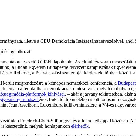
mányzata, illetve a CEU Demokrácia Intézet társszervezésével, ahol 
ú és nyilatkozat.
kommentátorai vezető külföldi lapoknak. Az elmúlt év során megszólalt
éltünk, a Fudan Egyetem Budapestre tervezett kampuszának ügyét elem
László Róbertet, a PC választási szakértőjét kérdezték, többek között 
 került megrendezésre a kétnapos nemzetközi konferencia, a
Budapest
nti témája a fenntartható demokráciák építése volt, mely témát olyan ú
össégimédia-platformok kihívásai
, – akár a járvány tekintetében, akár
 egyezményi rendszer
ének buktatói tekintetében is otthonosan mozogn
, mint Jean Asselborn, Luxemburg külügyminisztere, a V4-es nagyvárosok
veztünk a Friedrich-Ebert-Stiftunggal és a Jelen hetilappal közösen. A
 is késztettünk, melyek honlapunkon
elérhetők
.