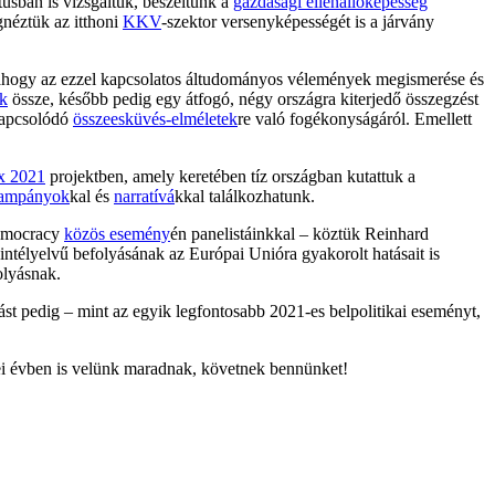
usban is vizsgáltuk, beszéltünk a
gazdasági ellenállóképesség
gnéztük az itthoni
KKV
-szektor versenyképességét is a járvány
a, ahogy az ezzel kapcsolatos áltudományos vélemények megismerése és
uk
össze, később pedig egy átfogó, négy országra kiterjedő összegzést
 kapcsolódó
összeesküvés-elméletek
re való fogékonyságáról. Emellett
ex 2021
projektben, amely keretében tíz országban kutattuk a
ampányok
kal és
narratívá
kkal találkozhatunk.
Democracy
közös esemény
én panelistáinkkal – köztük Reinhard
kintélyelvű befolyásának az Európai Unióra gyakorolt hatásait is
lyásnak.
ztást pedig – mint az egyik legfontosabb 2021-es belpolitikai eseményt,
dei évben is velünk maradnak, követnek bennünket!