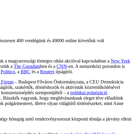
összesen 400 vendégünk és 49000 online követőnk volt
unk a magyarországi tömeges oltási akcióval kapcsolatban a
New York
eztük a
The Guradian
ben és a
CNN
-en. A nemzetközi porondon is
a
Politico
, a
BBC
és a
Reuters
újságírói.
 Fórum
– Budapest Főváros Önkormányzata, a CEU Demokrácia
jságírók, szakértők, döntéshozók és aktivisták közreműködésével
 a konszenzusépítés szempontjából – a
politikai polarizáció
ak. Büszkék vagyunk, hogy meghívásunknak eleget téve előadóink
 polgármesterei, illetve olyan világhírű történészeket, mint Anne
 négy hónapig tartó rendezvénysorozat központi témája a járvány elleni