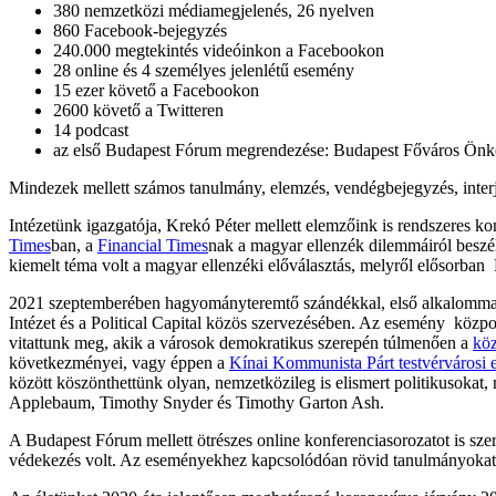
380 nemzetközi médiamegjelenés, 26 nyelven
860 Facebook-bejegyzés
240.000 megtekintés videóinkon a Facebookon
28 online és 4 személyes jelenlétű esemény
15 ezer követő a Facebookon
2600 követő a Twitteren
14 podcast
az első Budapest Fórum megrendezése: Budapest Főváros Önkor
Mindezek mellett számos tanulmány, elemzés, vendégbejegyzés, interj
Intézetünk igazgatója, Krekó Péter mellett elemzőink is rendszeres 
Times
ban, a
Financial Times
nak a magyar ellenzék dilemmáiról besz
kiemelt téma volt a magyar ellenzéki előválasztás, melyről elősorban 
2021 szeptemberében hagyományteremtő szándékkal, első alkalommal
Intézet és a Political Capital közös szervezésében. Az esemény közpo
vitattunk meg, akik a városok demokratikus szerepén túlmenően a
köz
következményei, vagy éppen a
Kínai Kommunista Párt testvérvárosi
között köszönthettünk olyan, nemzetközileg is elismert politikusokat
Applebaum, Timothy Snyder és Timothy Garton Ash.
A Budapest Fórum mellett ötrészes online konferenciasorozatot is szer
védekezés volt. Az eseményekhez kapcsolódóan rövid tanulmányokat