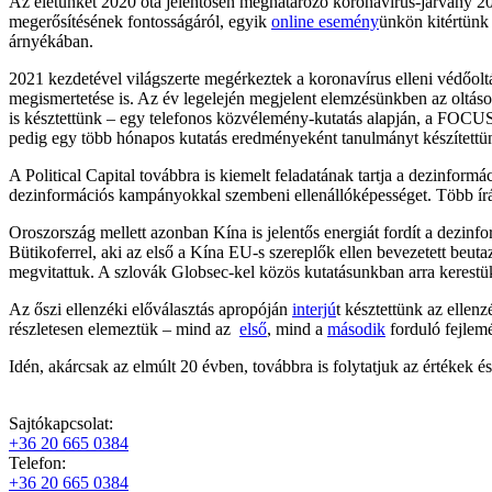
Az életünket 2020 óta jelentősen meghatározó koronavírus-járvány 202
megerősítésének fontosságáról, egyik
online esemény
ünkön kitértünk 
árnyékában.
2021 kezdetével világszerte megérkeztek a koronavírus elleni védőolt
megismertetése is. Az év legelején megjelent elemzésünkben az oltások
is késztettünk – egy telefonos közvélemény-kutatás alapján, a FOC
pedig egy több hónapos kutatás eredményeként tanulmányt készített
A Political Capital továbbra is kiemelt feladatának tartja a dezinformá
dezinformációs kampányokkal szembeni ellenállóképességet. Több írá
Oroszország mellett azonban Kína is jelentős energiát fordít a dezi
Bütikoferrel, aki az első a Kína EU-s szereplők ellen bevezetett beuta
megvitattuk. A szlovák Globsec-kel közös kutatásunkban arra kerestü
Az őszi ellenzéki előválasztás apropóján
interjú
t késztettünk az ellen
részletesen elemeztük – mind az
első
, mind a
második
forduló fejlem
Idén, akárcsak az elmúlt 20 évben, továbbra is folytatjuk az értékek
Sajtókapcsolat:
+36 20 665 0384
Telefon:
+36 20 665 0384