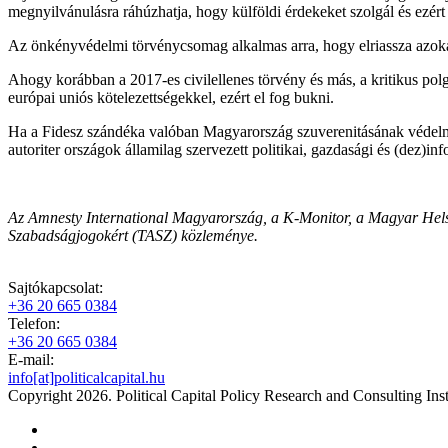
megnyilvánulásra ráhúzhatja, hogy külföldi érdekeket szolgál és ezért
Az önkényvédelmi törvénycsomag alkalmas arra, hogy elriassza azokat
Ahogy korábban a 2017-es civilellenes törvény és más, a kritikus pol
európai uniós kötelezettségekkel, ezért el fog bukni.
Ha a Fidesz szándéka valóban Magyarország szuverenitásának védelme 
autoriter országok államilag szervezett politikai, gazdasági és (dez)inf
Az Amnesty International Magyarország, a K-Monitor, a Magyar Helsi
Szabadságjogokért (TASZ) közleménye.
Sajtókapcsolat:
+36 20 665 0384
Telefon:
+36 20 665 0384
E-mail:
info[at]politicalcapital.hu
Copyright 2026. Political Capital Policy Research and Consulting Inst