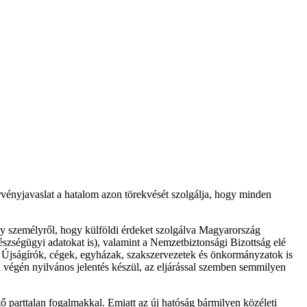
rvényjavaslat a hatalom azon törekvését szolgálja, hogy minden
agy személyről, hogy külföldi érdeket szolgálva Magyarország
észségügyi adatokat is), valamint a Nemzetbiztonsági Bizottság elé
eg. Újságírók, cégek, egyházak, szakszervezetek és önkormányzatok is
a végén nyilvános jelentés készül, az eljárással szemben semmilyen
ő parttalan fogalmakkal. Emiatt az új hatóság bármilyen közéleti