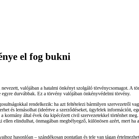
nye el fog bukni
 nevezett, valójában a hatalmi önkényt szolgáló törvénycsomagot. A tö
rre egyre durvábbak. Ez a törvény valójában önkényvédelmi törvény.
gosultságokkal rendelkezik: ha azt feltételezi bármilyen szervezetről v
rhet és lemásolhat (ideértve a szerződéseket, ügyfelek információit, eg
lag a kormány által évek óta kipécézett civil szervezetekkel történhet m
rki ellen elindulhat, önmagában megbélyegző, különösen azért, mert ha 
lyaihoz hasonlóan – szándékosan pontatlan és tele van tágan értelmezhet