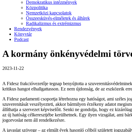
Demokratikus intézmények
Közpolitika
Nemzetközi kapcsolatok
Összeesküvés-elméletek és álhírek
Radikalizmus és extrémizmus
Rendezvények
Könyvtár
Podcast
A kormány önkényvédelmi törvé
2023-11-22
A Fidesz frakcióvezetője tegnap benyújtotta a szuverenitásvédelminek
kritikus hangot elhallgattasson. Ez nem újdonság, de az eszközeik e
A Fidesz parlamenti csoportja létrehozna egy hatóságot, ami széles jo
szuverenitását veszélyezteti, akkor bármilyen érzékeny adatot megisme
állíthatja a szervezet képviselőit. Senki ne gondolja, hogy ez kizáró
az új hatóság célkeresztjébe kerülhetnek. Egy ilyen vizsgálat, ami bá
jogorvoslat nem áll rendelkezésre.
A javaslat szövege – az elmúlt évek hasonló célból született jogszabá