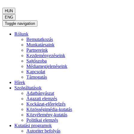
HUN
ENG
Toggle navigation
Rólunk
Bemutatkozás
Munkatársaink
Partnereink
Kezdeményezéseink
Sajtószoba
Médiamegjelenéseink
Kapcsolat
Támogatás
Hírek
Szolgáltatások
Adatbányászat
Ágazati elemzés
Kockázat-előrejelzés
Közösségimédia-kutatás
Közvélemény-kutatás
Politikai elemzés
Kutatási programok
Autoriter befolyás