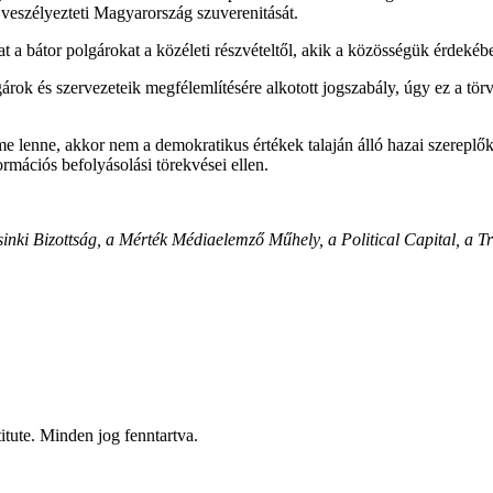
 veszélyezteti Magyarország szuverenitását.
 a bátor polgárokat a közéleti részvételtől, akik a közösségük érdeké
gárok és szervezeteik megfélemlítésére alkotott jogszabály, úgy ez a t
lenne, akkor nem a demokratikus értékek talaján álló hazai szereplők e
ormációs befolyásolási törekvései ellen.
nki Bizottság, a Mérték Médiaelemző Műhely, a Political Capital, a T
itute. Minden jog fenntartva.