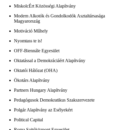
MiskolcÉrt Közösségi Alapítvány
Modern Alkotók és Gondolkodók Asztaltársasága
Magyarország
Motiváció Műhely
Nyomtass te is!
OFF-Biennále Egyesület
Oktatással a Demokráciáért Alapítvány
Oktatói Hálózat (OHA)
Ökotárs Alapítvány
Partners Hungary Alapítvány
Pedagógusok Demokratikus Szakszervezete
Polgár Alapítvány az Esélyekért
Political Capital
Roma Sajtóközpont Egyesület