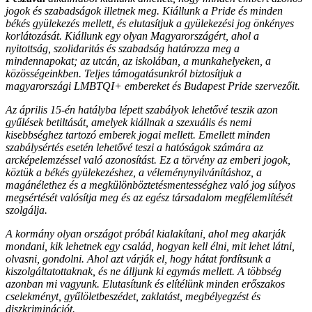
jogok és szabadságok illetnek meg. Kiállunk a Pride és minden
békés gyülekezés mellett, és elutasítjuk a gyülekezési jog önkényes
korlátozását. Kiállunk egy olyan Magyarországért, ahol a
nyitottság, szolidaritás és szabadság határozza meg a
mindennapokat; az utcán, az iskolában, a munkahelyeken, a
közösségeinkben. Teljes támogatásunkról biztosítjuk a
magyarországi LMBTQI+ embereket és Budapest Pride szervezőit.
Az április 15-én hatályba lépett szabályok lehetővé teszik azon
gyűlések betiltását, amelyek kiállnak a szexuális és nemi
kisebbséghez tartozó emberek jogai mellett. Emellett minden
szabálysértés esetén lehetővé teszi a hatóságok számára az
arcképelemzéssel való azonosítást. Ez a törvény az emberi jogok,
köztük a békés gyülekezéshez, a véleménynyilvánításhoz, a
magánélethez és a megkülönböztetésmentességhez való jog súlyos
megsértését valósítja meg és az egész társadalom megfélemlítését
szolgálja.
A kormány olyan országot próbál kialakítani, ahol meg akarják
mondani, kik lehetnek egy család, hogyan kell élni, mit lehet látni,
olvasni, gondolni. Ahol azt várják el, hogy hátat fordítsunk a
kiszolgáltatottaknak, és ne álljunk ki egymás mellett. A többség
azonban mi vagyunk. Elutasítunk és elítélünk minden erőszakos
cselekményt, gyűlöletbeszédet, zaklatást, megbélyegzést és
diszkriminációt.