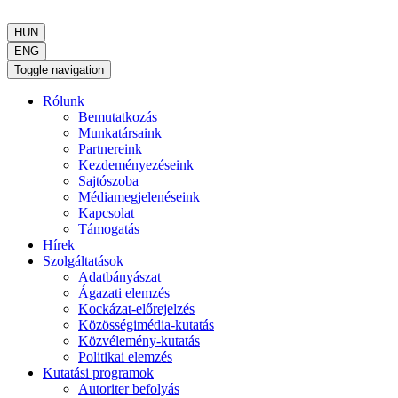
HUN
ENG
Toggle navigation
Rólunk
Bemutatkozás
Munkatársaink
Partnereink
Kezdeményezéseink
Sajtószoba
Médiamegjelenéseink
Kapcsolat
Támogatás
Hírek
Szolgáltatások
Adatbányászat
Ágazati elemzés
Kockázat-előrejelzés
Közösségimédia-kutatás
Közvélemény-kutatás
Politikai elemzés
Kutatási programok
Autoriter befolyás