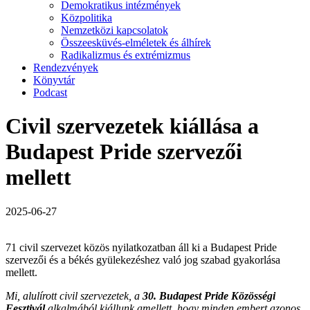
Demokratikus intézmények
Közpolitika
Nemzetközi kapcsolatok
Összeesküvés-elméletek és álhírek
Radikalizmus és extrémizmus
Rendezvények
Könyvtár
Podcast
Civil szervezetek kiállása a
Budapest Pride szervezői
mellett
2025-06-27
71 civil szervezet közös nyilatkozatban áll ki a Budapest Pride
szervezői és a békés gyülekezéshez való jog szabad gyakorlása
mellett.
Mi, alulírott civil szervezetek, a
30. Budapest Pride Közösségi
Fesztivál
alkalmából kiállunk amellett, hogy minden embert azonos