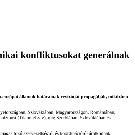
nikai konfliktusokat generálnak
zép-európai államok határainak revízióját propagálják, miközben
engyelországban, Szlovákiában, Magyarországon, Romániában,
onizmust (Trianon/Lviv), míg Szerbiában, Szlovákiában és
agas fokú szervezettségről és koordinációról árulkodnak.