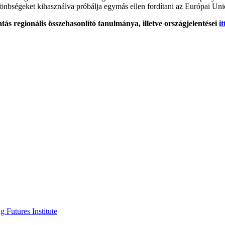
lönbségeket kihasználva próbálja egymás ellen fordítani az Európai Un
s regionális összehasonlító tanulmánya, illetve országjelentései
it
 Futures Institute