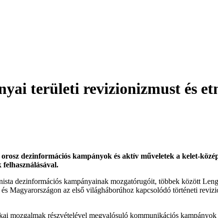
i területi revizionizmust és et
án az orosz dezinformációs kampányok és aktív műveletek a kelet-kö
k felhasználásával.
izionista dezinformációs kampányainak mozgatórugóit, többek között L
s Magyarországon az első világháborúhoz kapcsolódó történeti revizi
tikai mozgalmak részvételével megvalósuló kommunikációs kampányok m