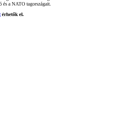
ió és a NATO tagországait.
t
érhetők el.