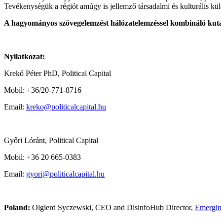
Tevékenységük a régiót amúgy is jellemző társadalmi és kulturális kü
A hagyományos szövegelemzést hálózatelemzéssel kombináló kutatá
Nyilatkozat:
Krekó Péter PhD, Political Capital
Mobil: +36/20-771-8716
Email:
kreko@politicalcapital.hu
Győri Lóránt, Political Capital
Mobil: +36 20 665-0383
Email:
gyori@politicalcapital.hu
Poland:
Olgierd Syczewski, CEO and DisinfoHub Director,
Emerging