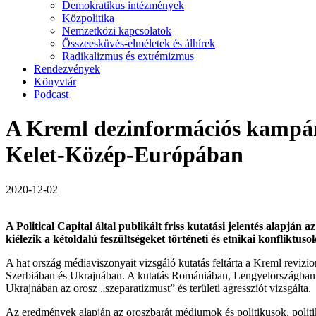
Demokratikus intézmények
Közpolitika
Nemzetközi kapcsolatok
Összeesküvés-elméletek és álhírek
Radikalizmus és extrémizmus
Rendezvények
Könyvtár
Podcast
A Kreml dezinformációs kampánya
Kelet-Közép-Európában
2020-12-02
A Political Capital által publikált friss kutatási jelentés alapj
kiélezik a kétoldalú feszültségeket történeti és etnikai konfliktuso
A hat ország médiaviszonyait vizsgáló kutatás feltárta a Kreml rev
Szerbiában és Ukrajnában. A kutatás Romániában, Lengyelországban é
Ukrajnában az orosz „szeparatizmust” és területi agressziót vizsgálta.
Az eredmények alapján az oroszbarát médiumok és politikusok, poli