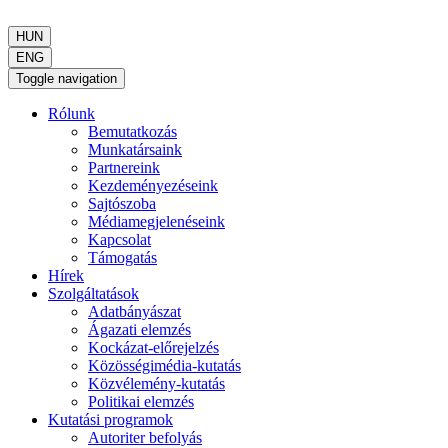
HUN
ENG
Toggle navigation
Rólunk
Bemutatkozás
Munkatársaink
Partnereink
Kezdeményezéseink
Sajtószoba
Médiamegjelenéseink
Kapcsolat
Támogatás
Hírek
Szolgáltatások
Adatbányászat
Ágazati elemzés
Kockázat-előrejelzés
Közösségimédia-kutatás
Közvélemény-kutatás
Politikai elemzés
Kutatási programok
Autoriter befolyás