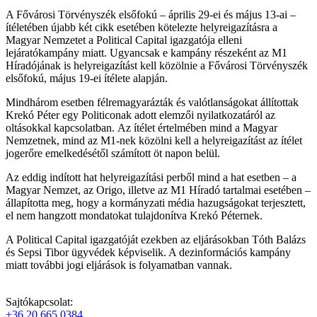
A Fővárosi Törvényszék elsőfokú – április 29-ei és május 13-ai –
ítéletében újabb két cikk esetében kötelezte helyreigazításra a
Magyar Nemzetet a Political Capital igazgatója elleni
lejáratókampány miatt. Ugyancsak e kampány részeként az M1
Híradójának is helyreigazítást kell közölnie a Fővárosi Törvényszék
elsőfokú, május 19-ei ítélete alapján.
Mindhárom esetben félremagyarázták és valótlanságokat állítottak
Krekó Péter egy Politiconak adott elemzői nyilatkozatáról az
oltásokkal kapcsolatban. Az ítélet értelmében mind a Magyar
Nemzetnek, mind az M1-nek közölni kell a helyreigazítást az ítélet
jogerőre emelkedésétől számított öt napon belül.
Az eddig indított hat helyreigazítási perből mind a hat esetben – a
Magyar Nemzet, az Origo, illetve az M1 Híradó tartalmai esetében –
állapította meg, hogy a kormányzati média hazugságokat terjesztett,
el nem hangzott mondatokat tulajdonítva Krekó Péternek.
A Political Capital igazgatóját ezekben az eljárásokban Tóth Balázs
és Sepsi Tibor ügyvédek képviselik. A dezinformációs kampány
miatt további jogi eljárások is folyamatban vannak.
Sajtókapcsolat:
+36 20 665 0384