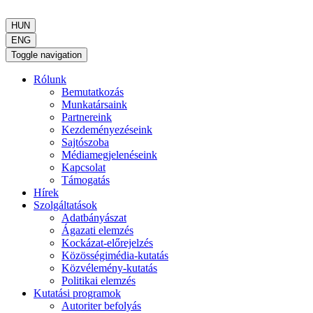
HUN
ENG
Toggle navigation
Rólunk
Bemutatkozás
Munkatársaink
Partnereink
Kezdeményezéseink
Sajtószoba
Médiamegjelenéseink
Kapcsolat
Támogatás
Hírek
Szolgáltatások
Adatbányászat
Ágazati elemzés
Kockázat-előrejelzés
Közösségimédia-kutatás
Közvélemény-kutatás
Politikai elemzés
Kutatási programok
Autoriter befolyás