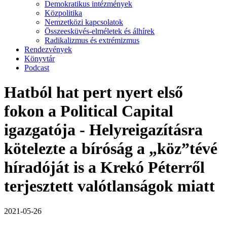
Demokratikus intézmények
Közpolitika
Nemzetközi kapcsolatok
Összeesküvés-elméletek és álhírek
Radikalizmus és extrémizmus
Rendezvények
Könyvtár
Podcast
Hatból hat pert nyert első
fokon a Political Capital
igazgatója - Helyreigazításra
kötelezte a bíróság a „köz”tévé
híradóját is a Krekó Péterről
terjesztett valótlanságok miatt
2021-05-26