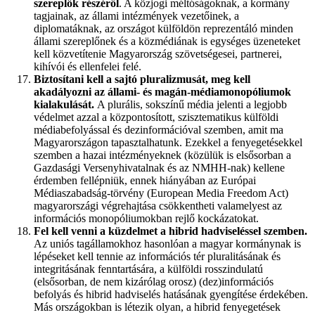
szereplők részéről
. A közjogi méltóságoknak, a kormány
tagjainak, az állami intézmények vezetőinek, a
diplomatáknak, az országot külföldön reprezentáló minden
állami szereplőnek és a közmédiának is egységes üzeneteket
kell közvetítenie Magyarország szövetségesei, partnerei,
kihívói és ellenfelei felé.
Biztosítani kell a sajtó pluralizmusát, meg kell
akadályozni az állami- és magán-médiamonopóliumok
kialakulását.
A plurális, sokszínű média jelenti a legjobb
védelmet azzal a központosított, szisztematikus külföldi
médiabefolyással és dezinformációval szemben, amit ma
Magyarországon tapasztalhatunk. Ezekkel a fenyegetésekkel
szemben a hazai intézményeknek (közülük is elsősorban a
Gazdasági Versenyhivatalnak és az NMHH-nak) kellene
érdemben fellépniük, ennek hiányában az Európai
Médiaszabadság-törvény (European Media Freedom Act)
magyarországi végrehajtása csökkentheti valamelyest az
információs monopóliumokban rejlő kockázatokat.
Fel kell venni a küzdelmet a hibrid hadviseléssel szemben.
Az uniós tagállamokhoz hasonlóan a magyar kormánynak is
lépéseket kell tennie az információs tér pluralitásának és
integritásának fenntartására, a külföldi rosszindulatú
(elsősorban, de nem kizárólag orosz) (dez)információs
befolyás és hibrid hadviselés hatásának gyengítése érdekében.
Más országokban is létezik olyan, a hibrid fenyegetések