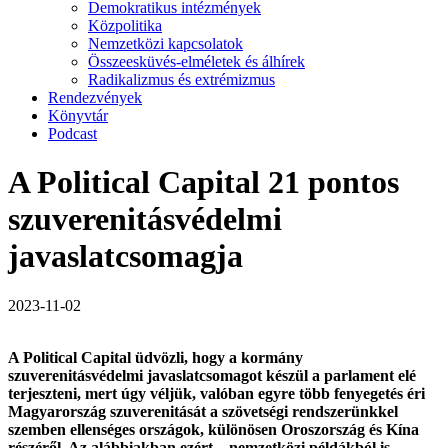
Demokratikus intézmények
Közpolitika
Nemzetközi kapcsolatok
Összeesküvés-elméletek és álhírek
Radikalizmus és extrémizmus
Rendezvények
Könyvtár
Podcast
A Political Capital 21 pontos
szuverenitásvédelmi
javaslatcsomagja
2023-11-02
A Political Capital üdvözli, hogy a kormány
szuverenitásvédelmi javaslatcsomagot készül a parlament elé
terjeszteni,
mert úgy véljük, valóban egyre több fenyegetés éri
Magyarország szuverenitását a szövetségi rendszerünkkel
szemben ellenséges országok, különösen Oroszország és Kína
részéről.
Az alábbiakban ezért – nemzetközi példákból is