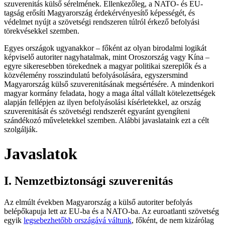
szuverenitás külső sérelmének. Ellenkezőleg, a NATO- és EU-
tagság erősíti Magyarország érdekérvényesítő képességét, és
védelmet nyújt a szövetségi rendszeren túlról érkező befolyási
törekvésekkel szemben.
Egyes országok ugyanakkor – főként az olyan birodalmi logikát
képviselő autoriter nagyhatalmak, mint Oroszország vagy Kína –
egyre sikeresebben törekednek a magyar politikai szereplők és a
közvélemény rosszindulatú befolyásolására, egyszersmind
Magyarország külső szuverenitásának megsértésére. A mindenkori
magyar kormány feladata, hogy a maga által vállalt kötelezettségek
alapján fellépjen az ilyen befolyásolási kísérletekkel, az ország
szuverenitását és szövetségi rendszerét egyaránt gyengíteni
szándékozó műveletekkel szemben. Alábbi javaslataink ezt a célt
szolgálják.
Javaslatok
I. Nemzetbiztonsági szuverenitás
Az elmúlt években Magyarország a külső autoriter befolyás
belépőkapuja lett az EU-ba és a NATO-ba. Az euroatlanti szövetség
egyik
legsebezhetőbb országává váltunk
, főként, de nem kizárólag