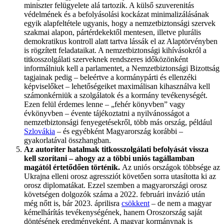
miniszter felügyelete alá tartozik. A külső szuverenitás
védelmének és a befolyásolási kockázat minimalizálásának
egyik alapfeltétele ugyanis, hogy a nemzetbiztonsági szervek
szakmai alapon, pártérdekektől mentesen, illetve plurális
demokratikus kontroll alatt tartva lássák el az Alaptörvényben
is rögzített feladataikat. A nemzetbiztonsági kihívásokról a
titkosszolgálati szerveknek rendszeres időközönként
informálniuk kell a parlamentet, a Nemzetbiztonsági Bizottság
tagjainak pedig – beleértve a kormánypárti és ellenzéki
képviselőket – lehetőségeiket maximálisan kihasználva kell
számonkérniük a szolgálatok és a kormány tevékenységét.
Ezen felül érdemes lenne – „fehér könyvben” vagy
évkönyvben – évente tájékoztatni a nyilvánosságot a
nemzetbiztonsági fenyegetésekről, több más ország, például
Szlovákia
– és egyébként Magyarország korábbi –
gyakorlatával összhangban.
Az autoriter hatalmak titkosszolgálati befolyását vissza
kell szorítani – ahogy az a többi uniós tagállamban
magától értetődően történik.
Az uniós országok többsége az
Ukrajna elleni orosz agressziót követően sorra utasította ki az
orosz diplomatákat. Ezzel szemben a magyarországi orosz
követségen dolgozók száma a 2022. februári invázió után
még nőtt is, bár 2023. áprilisra
csökkent
– de nem a magyar
kémelhárítás tevékenységének, hanem Oroszország saját
döntésének eredményeként. A magyar kormánynak is