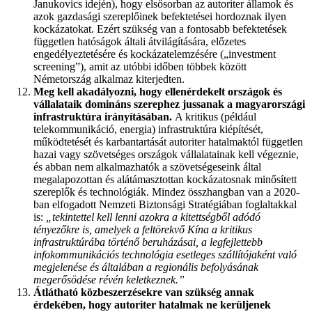
Janukovics idején), hogy elsősorban az autoriter államok és
azok gazdasági szereplőinek befektetései hordoznak ilyen
kockázatokat. Ezért szükség van a fontosabb befektetések
független hatóságok általi átvilágítására, előzetes
engedélyeztetésére és kockázatelemzésére („investment
screening”), amit az utóbbi időben többek között
Németország alkalmaz kiterjedten.
Meg kell akadályozni, hogy ellenérdekelt országok és
vállalataik domináns szerephez jussanak a magyarországi
infrastruktúra irányításában.
A kritikus (például
telekommunikáció, energia) infrastruktúra kiépítését,
működtetését és karbantartását autoriter hatalmaktól független
hazai vagy szövetséges országok vállalatainak kell végeznie,
és abban nem alkalmazhatók a szövetségeseink által
megalapozottan és alátámasztottan kockázatosnak minősített
szereplők és technológiák. Mindez összhangban van a 2020-
ban elfogadott Nemzeti Biztonsági Stratégiában foglaltakkal
is:
„tekintettel kell lenni azokra a kitettségből adódó
tényezőkre is, amelyek a feltörekvő Kína a kritikus
infrastruktúrába történő beruházásai, a legfejlettebb
infokommunikációs technológia esetleges szállítójaként való
megjelenése és általában a regionális befolyásának
megerősödése révén keletkeznek.”
Átlátható közbeszerzésekre van szükség annak
érdekében, hogy autoriter hatalmak ne kerüljenek