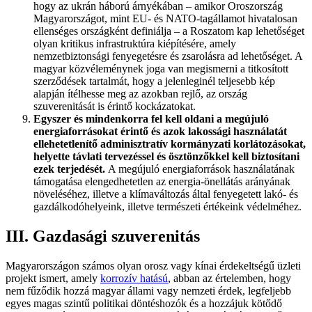
hogy az ukrán háború árnyékában – amikor Oroszország
Magyarországot, mint EU- és NATO-tagállamot hivatalosan
ellenséges országként definiálja – a Roszatom kap lehetőséget
olyan kritikus infrastruktúra kiépítésére, amely
nemzetbiztonsági fenyegetésre és zsarolásra ad lehetőséget. A
magyar közvéleménynek joga van megismerni a titkosított
szerződések tartalmát, hogy a jelenleginél teljesebb kép
alapján ítélhesse meg az azokban rejlő, az ország
szuverenitását is érintő kockázatokat.
Egyszer és mindenkorra fel kell oldani a megújuló
energiaforrásokat érintő és azok lakossági használatát
ellehetetlenítő adminisztratív kormányzati korlátozásokat,
helyette távlati tervezéssel és ösztönzőkkel kell biztosítani
ezek terjedését.
A megújuló energiaforrások használatának
támogatása elengedhetetlen az energia-önellátás arányának
növeléséhez, illetve a klímaváltozás által fenyegetett lakó- és
gazdálkodóhelyeink, illetve természeti értékeink védelméhez.
III. Gazdasági szuverenitás
Magyarországon számos olyan orosz vagy kínai érdekeltségű üzleti
projekt ismert, amely
korrozív hatású
, abban az értelemben, hogy
nem fűződik hozzá magyar állami vagy nemzeti érdek, legfeljebb
egyes magas szintű politikai döntéshozók és a hozzájuk kötődő