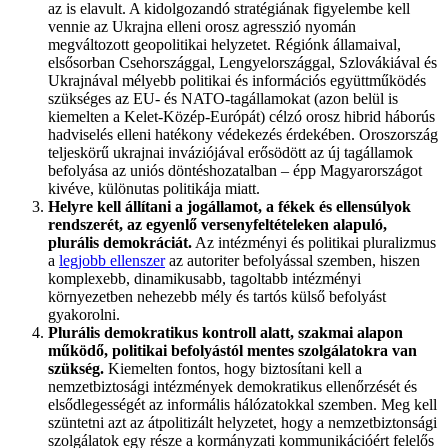
az is elavult. A kidolgozandó stratégiának figyelembe kell
vennie az Ukrajna elleni orosz agresszió nyomán
megváltozott geopolitikai helyzetet. Régiónk államaival,
elsősorban Csehországgal, Lengyelországgal, Szlovákiával és
Ukrajnával mélyebb politikai és információs együttműködés
szükséges az EU- és NATO-tagállamokat (azon belül is
kiemelten a Kelet-Közép-Európát) célzó orosz hibrid háborús
hadviselés elleni hatékony védekezés érdekében. Oroszország
teljeskörű ukrajnai inváziójával erősödött az új tagállamok
befolyása az uniós döntéshozatalban – épp Magyarországot
kivéve, különutas politikája miatt.
Helyre kell állítani a jogállamot, a fékek és ellensúlyok
rendszerét, az egyenlő versenyfeltételeken alapuló,
plurális demokráciát.
Az intézményi és politikai pluralizmus
a
legjobb ellenszer
az autoriter befolyással szemben, hiszen
komplexebb, dinamikusabb, tagoltabb intézményi
környezetben nehezebb mély és tartós külső befolyást
gyakorolni.
Plurális demokratikus kontroll alatt, szakmai alapon
működő, politikai befolyástól mentes szolgálatokra van
szükség.
Kiemelten fontos, hogy biztosítani kell a
nemzetbiztosági intézmények demokratikus ellenőrzését és
elsődlegességét az informális hálózatokkal szemben. Meg kell
szüntetni azt az átpolitizált helyzetet, hogy a nemzetbiztonsági
szolgálatok egy része a kormányzati kommunikációért felelős