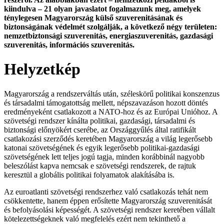
kiindulva – 21 olyan javaslatot fogalmazunk meg, amelyek
ténylegesen Magyarország külső szuverenitásának és
biztonságának védelmét
szolgálják, a következő négy területen:
nemzetbiztonsági szuverenitás, energiaszuverenitás, gazdasági
szuverenitás, információs szuverenitás.
Helyzetkép
Magyarország a rendszerváltás után, széleskörű politikai konszenzus
és társadalmi támogatottság mellett, népszavazáson hozott döntés
eredményeként csatlakozott a NATO-hoz és az Európai Unióhoz. A
szövetségi rendszer kínálta politikai, gazdasági, társadalmi és
biztonsági előnyökért cserébe, az Országgyűlés által ratifikált
csatlakozási szerződés keretében Magyarország a világ legerősebb
katonai szövetségének és egyik legerősebb politikai-gazdasági
szövetségének lett teljes jogú tagja, minden korábbinál nagyobb
beleszólást kapva nemcsak e szövetségi rendszerek, de rajtuk
keresztül a globális politikai folyamatok alakításába is.
Az euroatlanti szövetségi rendszerhez való csatlakozás tehát nem
csökkentette, hanem éppen erősítette Magyarország szuverenitását
és befolyásolási képességét. A szövetségi rendszer keretében vállalt
kötelezettségeknek való megfelelés ezért nem tekinthető a