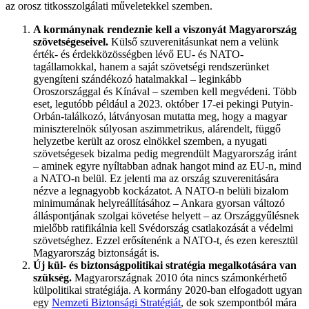
az orosz titkosszolgálati műveletekkel szemben.
A kormánynak rendeznie kell a viszonyát Magyarország
szövetségeseivel.
Külső szuverenitásunkat nem a velünk
érték- és érdekközösségben lévő EU- és NATO-
tagállamokkal, hanem a saját szövetségi rendszerünket
gyengíteni szándékozó hatalmakkal – leginkább
Oroszországgal és Kínával – szemben kell megvédeni. Több
eset, legutóbb például a 2023. október 17-ei pekingi Putyin-
Orbán-találkozó, látványosan mutatta meg, hogy a magyar
miniszterelnök súlyosan aszimmetrikus, alárendelt, függő
helyzetbe került az orosz elnökkel szemben, a nyugati
szövetségesek bizalma pedig megrendült Magyarország iránt
– aminek egyre nyíltabban adnak hangot mind az EU-n, mind
a NATO-n belül. Ez jelenti ma az ország szuverenitására
nézve a legnagyobb kockázatot. A NATO-n belüli bizalom
minimumának helyreállításához – Ankara gyorsan változó
álláspontjának szolgai követése helyett – az Országgyűlésnek
mielőbb ratifikálnia kell Svédország csatlakozását a védelmi
szövetséghez. Ezzel erősítenénk a NATO-t, és ezen keresztül
Magyarország biztonságát is.
Új kül- és biztonságpolitikai stratégia megalkotására van
szükség.
Magyarországnak 2010 óta nincs számonkérhető
külpolitikai stratégiája. A kormány 2020-ban elfogadott ugyan
egy
Nemzeti Biztonsági Stratégiát
, de sok szempontból mára