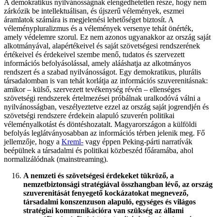
A demokratikus nyilvánosságnak elengedhetetlen része, hogy nem
zárkózik be intellektuálisan, és újszerű vélemények, eszmei
áramlatok számára is megjelenési lehetőséget biztosít. A
véleménypluralizmus és a vélemények versenye tehát önérték,
amely védelemre szorul. Ez nem azonos ugyanakkor az ország saját
alkotmányával, alapértékeivel és saját szövetségesi rendszerének
értékeivel és érdekeivel szembe menő, tudatos és szervezett
információs befolyásolással, amely alááshatja az alkotmányos
rendszert és a szabad nyilvánosságot. Egy demokratikus, plurális
társadalomban is van tehát korlátja az információs szuverenitásnak:
amikor – külső, szervezett tevékenység révén – ellenséges
szövetségi rendszerek értelmezései próbálnak uralkodóvá válni a
nyilvánosságban, veszélyeztetve ezzel az ország saját jogrendjén és
szövetségi rendszere érdekein alapuló szuverén politikai
véleményalkotást és döntéshozatalt. Magyarországon a külföldi
befolyás leglátványosabban az információs térben jelenik meg. Fő
jellemzője, hogy a
Kreml-
vagy éppen Peking-párti narratívák
beépülnek a társadalmi és politikai közbeszéd főáramába, ahol
normalizálódnak (mainstreaming).
A nemzeti és szövetségesi érdekeket tükröző, a
nemzetbiztonsági stratégiával összhangban lévő, az ország
szuverenitását fenyegető kockázatokat megnevező,
társadalmi konszenzuson alapuló,
egységes és világos
stratégiai kommunikációra van szükség az állami