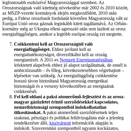
legfontosabb eszközévé Magyarországgal szemben. Az
Oroszországnak való kitettség növekedése már 2002 és 2010 között,
az MSZP-vezette kormányok idején megkezdődött, 2010 után
pedig, a Fidesz oroszbarát fordulatát követően Magyarország vált az
Európai Unió orosz gáznak leginkább kitett tagállamává. Az Orbán-
kormány még az Ukrajna elleni agresszió után sem lazított az orosz
energiafüggőségen, amikor a legtöbb európai ország ezt megtette.
Csökkenteni kell az Oroszországtól való
energiafüggőséget.
Ehhez javítani kell az
energiahatékonyságot, diverzifikálni kell az ország
energiamixét. A 2011-es
Nemzeti Energiastratégiában
lefektetett alapelvek ehhez jó alapot szolgáltatnak, de ennél is
ambiciózusabb – és főleg, következetesebben végrehajtott –
lépésekre van szükség. Az energiafüggőség csökkentése
hosszú távon biztosítaná Magyarország energetikai
biztonságát és a verseny következtében az energiaárak
csökkenését.
Fel kell oldani a paksi atomerőmű-fejlesztést és az orosz-
magyar gázüzletet érintő szerződésekkel kapcsolatos,
nemzetbiztonsági szempontból indokolhatatlan
titkosításokat. A
paksi atomerőmű szerződéseinek teljes
szakmai, pénzügyi és politikai felülvizsgálata már a jelenleg
rendelkezésre álló,
kiszivárgott
információk alapján is
indokolt. Szuverenitási szempontból ugyanis kockázatos,