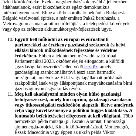
üzleti körök érdeke. Ezek a nagyberuházások továbbá jellemzően
átláthatatlanok, ezért kikezdhetik az egész demokratikus
intézményrendszert. Ebbe a körbe sorolható például a Budapest-
Belgrád vasútvonal építése, a már említett Paks2 beruházás, a
Metrovagonmashnak adott metrófelújítás, a letelepedési kötvények
vagy épp az erőltetett akkumulátorgyár-fejlesztések ügye.
Együtt kell működni az európai és euroatlanti
partnerekkel az érzékeny gazdasági szektorok és helyi
ellátási láncok működésének fejlesztése és védelme
érdekében.
Ebben a tekintetben mérvadó az Európai
Parlament által 2023. október elején elfogadott, a külföldi
„gazdasági kényszerítés” ellen védő
eszköz
, amely
gazdaságilag szankcionálhatóvá teszi azon harmadik
országokat, amelyek az EU-t vagy tagállamait próbálnák
szakpolitikájának vagy álláspontjának megváltoztatására bírni
gazdasági nyomásgyakorlás révén.
Meg kell akadályozni minden olyan külső gazdasági
befolyásszerzést, amely korrupción, gazdasági zsaroláson
vagy titkosszolgálati eszközökön alapszik, illetve amelynek
célja vagy következménye a politikai függés kialakítása. A
fontosabb befektetéseket előzetesen át kell világítani.
Több
nemzetközi példa mutatja (pl. Északi Áramlat, finnországi
atomenergia-projekt, Kína kikötő-beruházásai, Montenegró,
Észak-Macedónia vagy éppen az ukrán példa Viktor