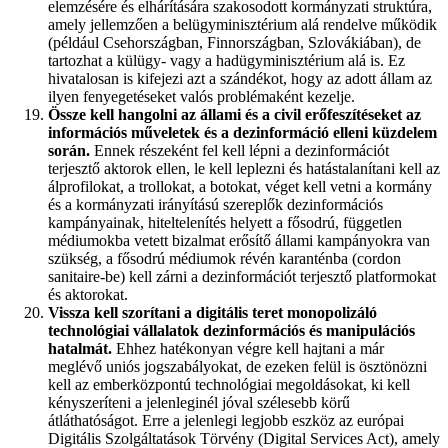
elemzésére és elhárítására szakosodott kormányzati struktúra,
amely jellemzően a belügyminisztérium alá rendelve működik
(például Csehországban, Finnországban, Szlovákiában), de
tartozhat a külügy- vagy a hadügyminisztérium alá is. Ez
hivatalosan is kifejezi azt a szándékot, hogy az adott állam az
ilyen fenyegetéseket valós problémaként kezelje.
Össze kell hangolni az állami és a civil erőfeszítéseket az
információs műveletek és a dezinformáció elleni küzdelem
során.
Ennek részeként fel kell lépni a dezinformációt
terjesztő aktorok ellen, le kell leplezni és hatástalanítani kell az
álprofilokat, a trollokat, a botokat, véget kell vetni a kormány
és a kormányzati irányítású szereplők dezinformációs
kampányainak, hiteltelenítés helyett a fősodrú, független
médiumokba vetett bizalmat erősítő állami kampányokra van
szükség, a fősodrú médiumok révén karanténba (cordon
sanitaire-be) kell zárni a dezinformációt terjesztő platformokat
és aktorokat.
Vissza kell szorítani a digitális teret monopolizáló
technológiai vállalatok dezinformációs és manipulációs
hatalmát.
Ehhez hatékonyan végre kell hajtani a már
meglévő uniós jogszabályokat, de ezeken felül is ösztönözni
kell az emberközpontú technológiai megoldásokat, ki kell
kényszeríteni a jelenleginél jóval szélesebb körű
átláthatóságot. Erre a jelenlegi legjobb eszköz az európai
Digitális Szolgáltatások Törvény (Digital Services Act), amely