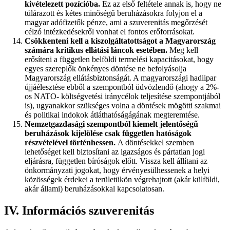
kivételezett pozícióba.
Ez az első feltétele annak is, hogy ne
túlárazott és kétes minőségű beruházásokra folyjon el a
magyar adófizetők pénze, ami a szuverenitás megőrzését
célzó intézkedésekről vonhat el fontos erőforrásokat.
Csökkenteni kell a kiszolgáltatottságot a Magyarország
számára kritikus ellátási láncok esetében.
Meg kell
erősíteni a független belföldi termelési kapacitásokat, hogy
egyes szereplők önkényes döntése ne befolyásolja
Magyarország ellátásbiztonságát. A magyarországi hadiipar
újjáélesztése ebből a szempontból üdvözlendő (ahogy a 2%-
os NATO- költségvetési iránycélok teljesítése szempontjából
is), ugyanakkor szükséges volna a döntések mögötti szakmai
és politikai indokok átláthatóságágának megteremtése.
Nemzetgazdasági szempontból kiemelt jelentőségű
beruházások kijelölése csak független hatóságok
részvételével történhessen.
A döntésekkel szemben
lehetőséget kell biztosítani az igazságos és pártatlan jogi
eljárásra, független bíróságok előtt. Vissza kell állítani az
önkormányzati jogokat, hogy érvényesülhessenek a helyi
közösségek érdekei a területükön végrehajtott (akár külföldi,
akár állami) beruházásokkal kapcsolatosan.
IV. Információs szuverenitás