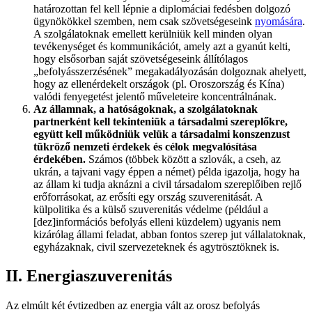
határozottan fel kell lépnie a diplomáciai fedésben dolgozó
ügynökökkel szemben, nem csak szövetségeseink
nyomására
.
A szolgálatoknak emellett kerülniük kell minden olyan
tevékenységet és kommunikációt, amely azt a gyanút kelti,
hogy elsősorban saját szövetségeseink állítólagos
„befolyásszerzésének” megakadályozásán dolgoznak ahelyett,
hogy az ellenérdekelt országok (pl. Oroszország és Kína)
valódi fenyegetést jelentő műveleteire koncentrálnának.
Az államnak, a hatóságoknak, a szolgálatoknak
partnerként kell tekinteniük a társadalmi szereplőkre,
együtt kell működniük velük a társadalmi konszenzust
tükröző nemzeti érdekek és célok megvalósítása
érdekében.
Számos (többek között a szlovák, a cseh, az
ukrán, a tajvani vagy éppen a német) példa igazolja, hogy ha
az állam ki tudja aknázni a civil társadalom szereplőiben rejlő
erőforrásokat, az erősíti egy ország szuverenitását. A
külpolitika és a külső szuverenitás védelme (például a
[dez]információs befolyás elleni küzdelem) ugyanis nem
kizárólag állami feladat, abban fontos szerep jut vállalatoknak,
egyházaknak, civil szervezeteknek és agytrösztöknek is.
II. Energiaszuverenitás
Az elmúlt két évtizedben az energia vált az orosz befolyás