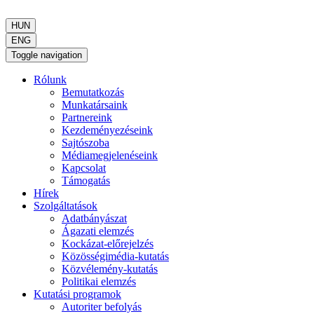
HUN
ENG
Toggle navigation
Rólunk
Bemutatkozás
Munkatársaink
Partnereink
Kezdeményezéseink
Sajtószoba
Médiamegjelenéseink
Kapcsolat
Támogatás
Hírek
Szolgáltatások
Adatbányászat
Ágazati elemzés
Kockázat-előrejelzés
Közösségimédia-kutatás
Közvélemény-kutatás
Politikai elemzés
Kutatási programok
Autoriter befolyás