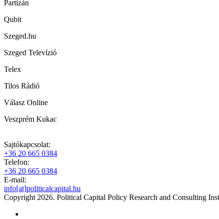
Partizán
Qubit
Szeged.hu
Szeged Televízió
Telex
Tilos Rádió
Válasz Online
Veszprém Kukac
Sajtókapcsolat:
+36 20 665 0384
Telefon:
+36 20 665 0384
E-mail:
info[at]politicalcapital.hu
Copyright 2026. Political Capital Policy Research and Consulting Inst