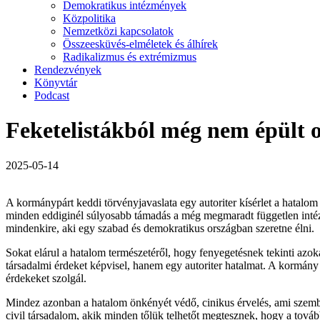
Demokratikus intézmények
Közpolitika
Nemzetközi kapcsolatok
Összeesküvés-elméletek és álhírek
Radikalizmus és extrémizmus
Rendezvények
Könyvtár
Podcast
Feketelistákból még nem épült 
2025-05-14
A kormánypárt keddi törvényjavaslata egy autoriter kísérlet a hatalo
minden eddiginél súlyosabb támadás a még megmaradt független intézm
mindenkire, aki egy szabad és demokratikus országban szeretne élni.
Sokat elárul a hatalom természetéről, hogy fenyegetésnek tekinti azok
társadalmi érdeket képvisel, hanem egy autoriter hatalmat. A kormány
érdekeket szolgál.
Mindez azonban a hatalom önkényét védő, cinikus érvelés, ami szemb
civil társadalom, akik minden tőlük telhetőt megtesznek, hogy a tová