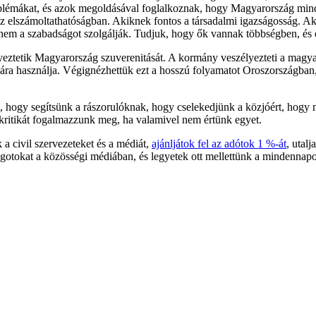
roblémákat, és azok megoldásával foglalkoznak, hogy Magyarország min
z elszámoltathatóságban. Akiknek fontos a társadalmi igazságosság. A
nem a szabadságot szolgálják. Tudjuk, hogy ők vannak többségben, és e
lyeztetik Magyarország szuverenitását. A kormány veszélyezteti a magy
ására használja. Végignézhettük ezt a hosszú folyamatot Oroszországban, 
gy segítsünk a rászorulóknak, hogy cselekedjünk a közjóért, hogy megí
 kritikát fogalmazzunk meg, ha valamivel nem értünk egyet.
 a civil szervezeteket és a médiát,
ajánljátok fel az adótok 1 %-át
, utal
gotokat a közösségi médiában, és legyetek ott mellettünk a mindennapo