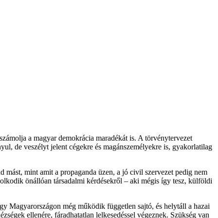
elszámolja a magyar demokrácia maradékát is. A törvénytervezet
ul, de veszélyt jelent cégekre és magánszemélyekre is, gyakorlatilag
nd mást, mint amit a propaganda üzen, a jó civil szervezet pedig nem
kodik önállóan társadalmi kérdésekről – aki mégis így tesz, külföldi
y Magyarországon még működik független sajtó, és helytáll a hazai
hézségek ellenére, fáradhatatlan lelkesedéssel végeznek. Szükség van