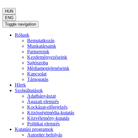
HUN
ENG
Toggle navigation
Rólunk
Bemutatkozás
Munkatársaink
Partnereink
Kezdeményezéseink
Sajtószoba
Médiamegjelenéseink
Kapcsolat
Támogatás
Hírek
Szolgáltatások
Adatbányászat
Ágazati elemzés
Kockázat-előrejelzés
Közösségimédia-kutatás
Közvélemény-kutatás
Politikai elemzés
Kutatási programok
Autoriter befolyás