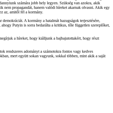
dannyiunk számára jobb hely legyen. Szükség van azokra, akik
kik nem propagandát, hanem valódi híreket akarnak olvasni. Akik egy
z az, amitől fél a kormány.
ar demokráciát. A kormány a hatalmát hazugságok terjesztésére,
ahogy Putyin is sorra bedarálta a kritikus, tőle független szereplőket,
rjuk a híreket, hogy kiálljunk a bajbajutottakért, hogy részt
jatok rendszeres adományt a számotokra fontos vagy kedves
kban, mert együtt sokan vagyunk, sokkal többen, mint akik a saját