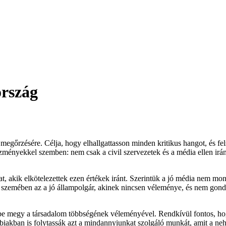
ország
m megőrzésére. Célja, hogy elhallgattasson minden kritikus hangot, és f
ényekkel szemben: nem csak a civil szervezetek és a média ellen irány
at, akik elkötelezettek ezen értékek iránt. Szerintük a jó média nem mo
 szemében az a jó állampolgár, akinek nincsen véleménye, és nem gondol
e megy a társadalom többségének véleményével. Rendkívül fontos, hog
bbiakban is folytassák azt a mindannyiunkat szolgáló munkát, amit a ne