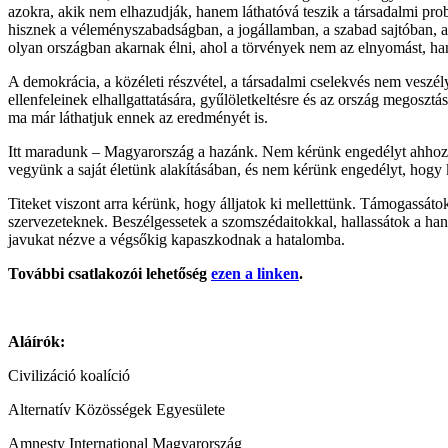
azokra, akik nem elhazudják, hanem láthatóvá teszik a társadalmi p
hisznek a véleményszabadságban, a jogállamban, a szabad sajtóban, a
olyan országban akarnak élni, ahol a törvények nem az elnyomást, ha
A demokrácia, a közéleti részvétel, a társadalmi cselekvés nem veszé
ellenfeleinek elhallgattatására, gyűlöletkeltésre és az ország megoszt
ma már láthatjuk ennek az eredményét is.
Itt maradunk – Magyarország a hazánk. Nem kérünk engedélyt ahhoz, ho
vegyünk a saját életünk alakításában, és nem kérünk engedélyt, hogy
Titeket viszont arra kérünk, hogy álljatok ki mellettünk. Támogassátok
szervezeteknek. Beszélgessetek a szomszédaitokkal, hallassátok a han
javukat nézve a végsőkig kapaszkodnak a hatalomba.
További csatlakozói lehetőség
ezen a linken
.
Aláírók:
Civilizáció koalíció
Alternatív Közösségek Egyesülete
Amnesty International Magyarország