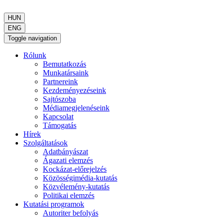
HUN
ENG
Toggle navigation
Rólunk
Bemutatkozás
Munkatársaink
Partnereink
Kezdeményezéseink
Sajtószoba
Médiamegjelenéseink
Kapcsolat
Támogatás
Hírek
Szolgáltatások
Adatbányászat
Ágazati elemzés
Kockázat-előrejelzés
Közösségimédia-kutatás
Közvélemény-kutatás
Politikai elemzés
Kutatási programok
Autoriter befolyás