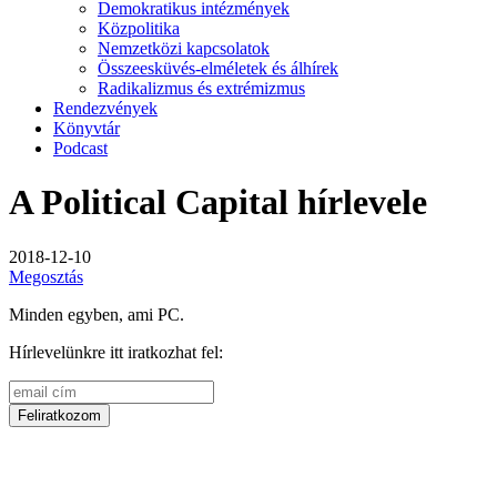
Demokratikus intézmények
Közpolitika
Nemzetközi kapcsolatok
Összeesküvés-elméletek és álhírek
Radikalizmus és extrémizmus
Rendezvények
Könyvtár
Podcast
A Political Capital hírlevele
2018-12-10
Megosztás
Minden egyben, ami PC.
Hírlevelünkre itt iratkozhat fel: