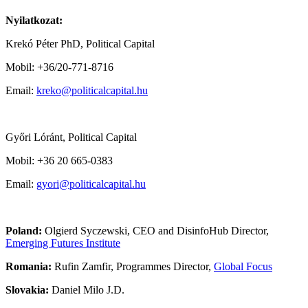
Nyilatkozat:
Krekó Péter PhD, Political Capital
Mobil: +36/20-771-8716
Email:
kreko@politicalcapital.hu
Győri Lóránt, Political Capital
Mobil: +36 20 665-0383
Email:
gyori@politicalcapital.hu
Poland:
Olgierd Syczewski, CEO and DisinfoHub Director,
Emerging Futures Institute
Romania:
Rufin Zamfir, Programmes Director,
Global Focus
Slovakia:
Daniel Milo J.D.