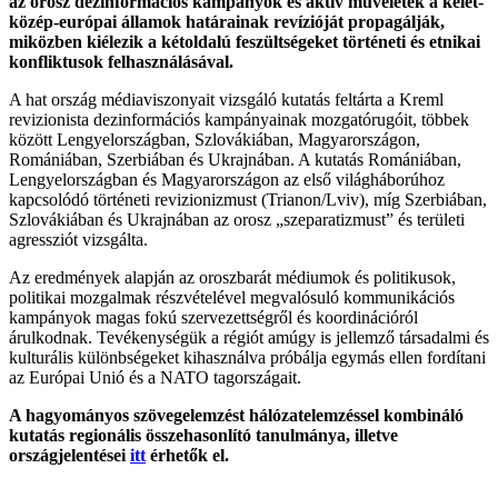
az orosz dezinformációs kampányok és aktív műveletek a kelet-
közép-európai államok határainak revízióját propagálják,
miközben kiélezik a kétoldalú feszültségeket történeti és etnikai
konfliktusok felhasználásával.
A hat ország médiaviszonyait vizsgáló kutatás feltárta a Kreml
revizionista dezinformációs kampányainak mozgatórugóit, többek
között Lengyelországban, Szlovákiában, Magyarországon,
Romániában, Szerbiában és Ukrajnában. A kutatás Romániában,
Lengyelországban és Magyarországon az első világháborúhoz
kapcsolódó történeti revizionizmust (Trianon/Lviv), míg Szerbiában,
Szlovákiában és Ukrajnában az orosz „szeparatizmust” és területi
agressziót vizsgálta.
Az eredmények alapján az oroszbarát médiumok és politikusok,
politikai mozgalmak részvételével megvalósuló kommunikációs
kampányok magas fokú szervezettségről és koordinációról
árulkodnak. Tevékenységük a régiót amúgy is jellemző társadalmi és
kulturális különbségeket kihasználva próbálja egymás ellen fordítani
az Európai Unió és a NATO tagországait.
A hagyományos szövegelemzést hálózatelemzéssel kombináló
kutatás regionális összehasonlító tanulmánya, illetve
országjelentései
itt
érhetők el.