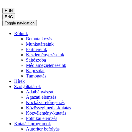
HUN
ENG
Toggle navigation
Rólunk
Bemutatkozás
Munkatársaink
Partnereink
Kezdeményezéseink
Sajtószoba
Médiamegjelenéseink
Kapcsolat
Támogatás
Hírek
Szolgáltatások
Adatbányászat
Ágazati elemzés
Kockázat-előrejelzés
Közösségimédia-kutatás
Közvélemény-kutatás
Politikai elemzés
Kutatási programok
Autoriter befolyás