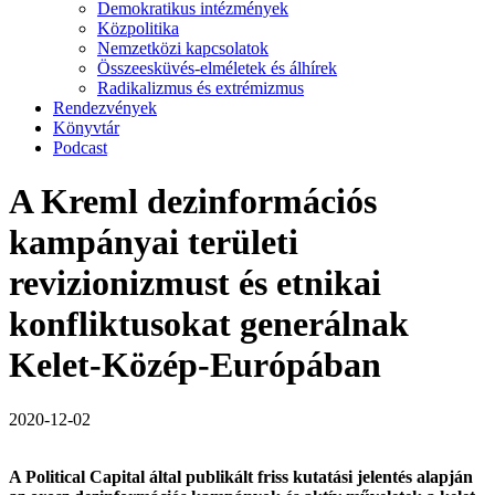
Demokratikus intézmények
Közpolitika
Nemzetközi kapcsolatok
Összeesküvés-elméletek és álhírek
Radikalizmus és extrémizmus
Rendezvények
Könyvtár
Podcast
A Kreml dezinformációs
kampányai területi
revizionizmust és etnikai
konfliktusokat generálnak
Kelet-Közép-Európában
2020-12-02
A Political Capital által publikált friss kutatási jelentés alapján