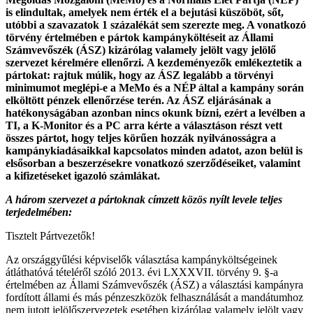
is elindultak, amelyek nem érték el a bejutási küszöböt, sőt,
utóbbi a szavazatok 1 százalékát sem szerezte meg. A vonatkozó
törvény értelmében e pártok kampányköltéseit az Állami
Számvevőszék (ÁSZ) kizárólag valamely jelölt vagy jelölő
szervezet kérelmére ellenőrzi. A kezdeményezők emlékeztetik a
pártokat: rajtuk múlik, hogy az ÁSZ legalább a törvényi
minimumot meglépi-e a MeMo és a NÉP által a kampány során
elköltött pénzek ellenőrzése terén. Az ÁSZ eljárásának a
hatékonyságában azonban nincs okunk bízni, ezért a levélben a
TI, a K-Monitor és a PC arra kérte a választáson részt vett
összes pártot, hogy teljes körűen hozzák nyilvánosságra a
kampánykiadásaikkal kapcsolatos minden adatot, azon belül is
elsősorban a beszerzésekre vonatkozó szerződéseiket, valamint
a kifizetéseket igazoló számlákat.
A három szervezet a pártoknak címzett közös nyílt levele teljes
terjedelmében:
Tisztelt Pártvezetők!
Az országgyűlési képviselők választása kampányköltségeinek
átláthatóvá tételéről szóló 2013. évi LXXXVII. törvény 9. §-a
értelmében az Állami Számvevőszék (ÁSZ) a választási kampányra
fordított állami és más pénzeszközök felhasználását a mandátumhoz
nem jutott jelölőszervezetek esetében kizárólag valamely jelölt vagy