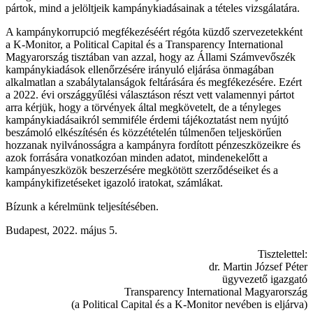
pártok, mind a jelöltjeik kampánykiadásainak a tételes vizsgálatára.
A kampánykorrupció megfékezéséért régóta küzdő szervezetekként
a K-Monitor, a Political Capital és a Transparency International
Magyarország tisztában van azzal, hogy az Állami Számvevőszék
kampánykiadások ellenőrzésére irányuló eljárása önmagában
alkalmatlan a szabálytalanságok feltárására és megfékezésére. Ezért
a 2022. évi országgyűlési választáson részt vett valamennyi pártot
arra kérjük, hogy a törvények által megkövetelt, de a tényleges
kampánykiadásaikról semmiféle érdemi tájékoztatást nem nyújtó
beszámoló elkészítésén és közzétételén túlmenően teljeskörűen
hozzanak nyilvánosságra a kampányra fordított pénzeszközeikre és
azok forrására vonatkozóan minden adatot, mindenekelőtt a
kampányeszközök beszerzésére megkötött szerződéseiket és a
kampánykifizetéseket igazoló iratokat, számlákat.
Bízunk a kérelmünk teljesítésében.
Budapest, 2022. május 5.
Tisztelettel:
dr. Martin József Péter
ügyvezető igazgató
Transparency International Magyarország
(a Political Capital és a K-Monitor nevében is eljárva)