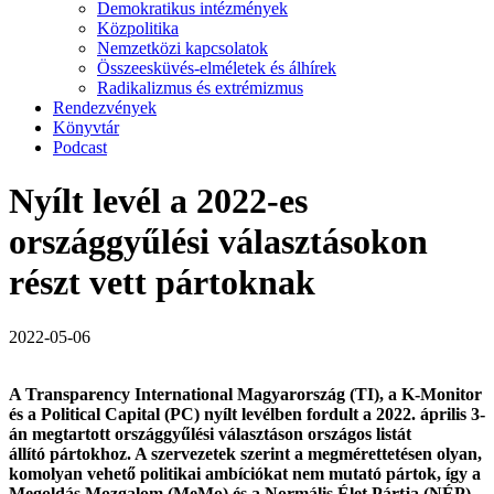
Demokratikus intézmények
Közpolitika
Nemzetközi kapcsolatok
Összeesküvés-elméletek és álhírek
Radikalizmus és extrémizmus
Rendezvények
Könyvtár
Podcast
Nyílt levél a 2022-es
országgyűlési választásokon
részt vett pártoknak
2022-05-06
A Transparency International Magyarország (TI), a K-Monitor
és a Political Capital (PC) nyílt levélben fordult a 2022. április 3-
án megtartott országgyűlési választáson országos listát
állító pártokhoz. A szervezetek szerint a megmérettetésen olyan,
komolyan vehető politikai ambíciókat nem mutató pártok, így a
Megoldás Mozgalom (MeMo) és a Normális Élet Pártja (NÉP)