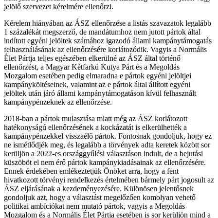
jelölő szervezet kérelmére ellenőrzi.
Kérelem hiányában az ÁSZ ellenőrzése a listás szavazatok legalább
1 százalékát megszerző, de mandátumhoz nem jutott pártok által
indított egyéni jelöltek számához igazodó állami kampánytámogatás
felhasználásának az ellenőrzésére korlátozódik. Vagyis a Normális
Élet Pártja teljes egészében elkerülné az ÁSZ által történő
ellenőrzést, a Magyar Kétfarkú Kutya Párt és a Megoldás
Mozgalom esetében pedig elmaradna e pártok egyéni jelöltjei
kampányköltéseinek, valamint az e pártok által állított egyéni
jelöltek után járó állami kampánytámogatáson kívül felhasznált
kampánypénzeknek az ellenőrzése.
2018-ban a pártok mulasztása miatt még az ÁSZ korlátozott
hatékonyságú ellenőrzésének a kockázatát is elkerülhették a
kampánypénzekkel visszaélő pártok. Fontosnak gondoljuk, hogy ez
ne ismétlődjék meg, és legalább a törvények adta keretek között sor
kerüljön a 2022-es országgyűlési választáson indult, de a bejutási
küszöböt el nem érő pártok kampánykiadásainak az ellenőrzésére.
Ennek érdekében emlékeztetjük Önöket arra, hogy a fent
hivatkozott törvényi rendelkezés értelmében bármely párt jogosult az
ÁSZ eljárásának a kezdeményezésére. Különösen jelentősnek
gondoljuk azt, hogy a választást megelőzően komolyan vehető
politikai ambíciókat nem mutató pártok, vagyis a Megoldás
Mozgalom és a Normális Élet Pártja esetében is sor kerüljön mind a