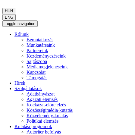
HUN
ENG
Toggle navigation
Rólunk
Bemutatkozás
Munkatársaink
Partnereink
Kezdeményezéseink
Sajtószoba
Médiamegjelenéseink
Kapcsolat
Támogatás
Hírek
Szolgáltatások
Adatbányászat
Ágazati elemzés
Kockázat-előrejelzés
Közösségimédia-kutatás
Közvélemény-kutatás
Politikai elemzés
Kutatási programok
Autoriter befolyás