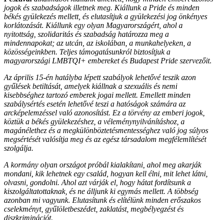
jogok és szabadságok illetnek meg. Kiállunk a Pride és minden
békés gyülekezés mellett, és elutasítjuk a gyülekezési jog önkényes
korlátozását. Kiállunk egy olyan Magyarországért, ahol a
nyitottság, szolidaritás és szabadság határozza meg a
mindennapokat; az utcán, az iskolában, a munkahelyeken, a
közösségeinkben. Teljes támogatásunkról biztosítjuk a
magyarországi LMBTQI+ embereket és Budapest Pride szervezőit.
Az április 15-én hatályba lépett szabályok lehetővé teszik azon
gyűlések betiltását, amelyek kiállnak a szexuális és nemi
kisebbséghez tartozó emberek jogai mellett. Emellett minden
szabálysértés esetén lehetővé teszi a hatóságok számára az
arcképelemzéssel való azonosítást. Ez a törvény az emberi jogok,
köztük a békés gyülekezéshez, a véleménynyilvánításhoz, a
magánélethez és a megkülönböztetésmentességhez való jog súlyos
megsértését valósítja meg és az egész társadalom megfélemlítését
szolgálja.
A kormány olyan országot próbál kialakítani, ahol meg akarják
mondani, kik lehetnek egy család, hogyan kell élni, mit lehet látni,
olvasni, gondolni. Ahol azt várják el, hogy hátat fordítsunk a
kiszolgáltatottaknak, és ne álljunk ki egymás mellett. A többség
azonban mi vagyunk. Elutasítunk és elítélünk minden erőszakos
cselekményt, gyűlöletbeszédet, zaklatást, megbélyegzést és
diszkriminációt.