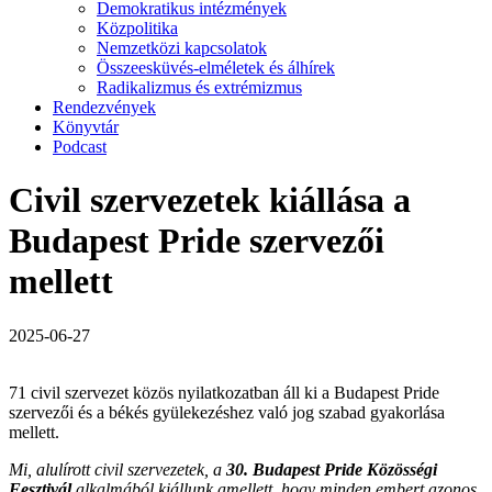
Demokratikus intézmények
Közpolitika
Nemzetközi kapcsolatok
Összeesküvés-elméletek és álhírek
Radikalizmus és extrémizmus
Rendezvények
Könyvtár
Podcast
Civil szervezetek kiállása a
Budapest Pride szervezői
mellett
2025-06-27
71 civil szervezet közös nyilatkozatban áll ki a Budapest Pride
szervezői és a békés gyülekezéshez való jog szabad gyakorlása
mellett.
Mi, alulírott civil szervezetek, a
30. Budapest Pride Közösségi
Fesztivál
alkalmából kiállunk amellett, hogy minden embert azonos