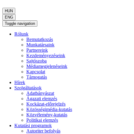
HUN
ENG
Toggle navigation
Rólunk
Bemutatkozás
Munkatársaink
Partnereink
Kezdeményezéseink
Sajtószoba
Médiamegjelenéseink
Kapcsolat
Támogatás
Hírek
Szolgáltatások
Adatbányászat
Ágazati elemzés
Kockázat-előrejelzés
Közösségimédia-kutatás
Közvélemény-kutatás
Politikai elemzés
Kutatási programok
Autoriter befolyás