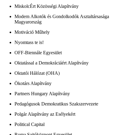
MiskolcÉrt Közösségi Alapítvány
Modern Alkotók és Gondolkodók Asztaltársasága
Magyarország
Motiváció Műhely
Nyomtass te is!
OFF-Biennále Egyesület
Oktatással a Demokráciáért Alapítvány
Oktatói Hálózat (OHA)
Ökotárs Alapítvány
Partners Hungary Alapítvány
Pedagógusok Demokratikus Szakszervezete
Polgár Alapítvány az Esélyekért
Political Capital
Roma Sajtóközpont Egyesület