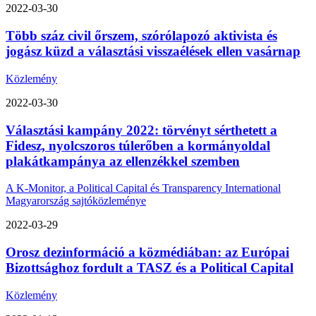
2022-03-30
Több száz civil őrszem, szórólapozó aktivista és
jogász küzd a választási visszaélések ellen vasárnap
Közlemény
2022-03-30
Választási kampány 2022: törvényt sérthetett a
Fidesz, nyolcszoros túlerőben a kormányoldal
plakátkampánya az ellenzékkel szemben
A K-Monitor, a Political Capital és Transparency International
Magyarország sajtóközleménye
2022-03-29
Orosz dezinformáció a közmédiában: az Európai
Bizottsághoz fordult a TASZ és a Political Capital
Közlemény