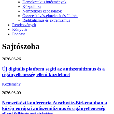
Demokratikus intézmények
Közpolitika
Nemzetközi kapcsolatok
Összeesküvés-elméletek és álhírek
Radikalizmus és extrémizmus
Rendezvények
Könyvtár
Podcast
Sajtószoba
2026-06-26
Új digitális platform segíti az antiszemitizmus és a
cigányellenesség elleni küzdelmet
Közlemény
2026-06-09
Nemzetközi konferencia Auschwitz-Birkenauban a
közép-európai antiszemitizmus és cigányellenesség
elleni fellépés erősítéséért