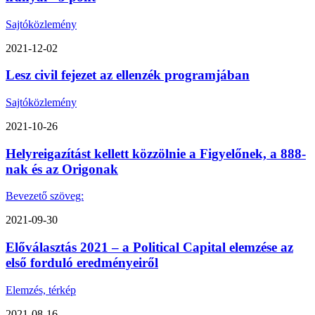
Sajtóközlemény
2021-12-02
Lesz civil fejezet az ellenzék programjában
Sajtóközlemény
2021-10-26
Helyreigazítást kellett közzölnie a Figyelőnek, a 888-
nak és az Origonak
Bevezető szöveg:
2021-09-30
Előválasztás 2021 – a Political Capital elemzése az
első forduló eredményeiről
Elemzés, térkép
2021-08-16