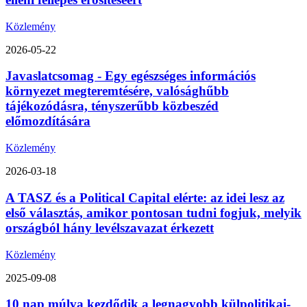
Közlemény
2026-05-22
Javaslatcsomag - Egy egészséges információs
környezet megteremtésére, valósághűbb
tájékozódásra, tényszerűbb közbeszéd
előmozdítására
Közlemény
2026-03-18
A TASZ és a Political Capital elérte: az idei lesz az
első választás, amikor pontosan tudni fogjuk, melyik
országból hány levélszavazat érkezett
Közlemény
2025-09-08
10 nap múlva kezdődik a legnagyobb külpolitikai-