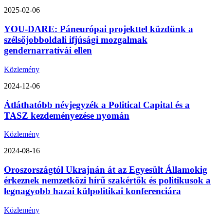
2025-02-06
YOU-DARE: Páneurópai projekttel küzdünk a
szélsőjobboldali ifjúsági mozgalmak
gendernarratívái ellen
Közlemény
2024-12-06
Átláthatóbb névjegyzék a Political Capital és a
TASZ kezdeményezése nyomán
Közlemény
2024-08-16
Oroszországtól Ukrajnán át az Egyesült Államokig
érkeznek nemzetközi hírű szakértők és politikusok a
legnagyobb hazai külpolitikai konferenciára
Közlemény