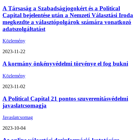
A Társaság a Szabadságjogokért és a Political
Capital bejelentése után a Nemzeti Választási Iroda
megkezdte a választópolgárok számára vonatkozó
adatszolgáltatást
Közlemény
2023-11-22
A kormány önkényvédelmi törvénye el fog bukni
Közlemény
2023-11-02
A Political Capital 21 pontos szuverenitásvédelmi
javaslatcsomagja
Javaslatcsomag
2023-10-04