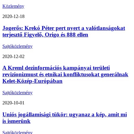
Közlemény
2020-12-18
Jogerős: Krekó Péter pert nyert a valótlanságokat
terjesztő Figyelő, Origo és 888 ellen
Sajtóközlemény
2020-12-02
A Kreml dezinformációs kampányai területi
revizionizmust és etnikai konfliktusokat generálnak
Kelet-Közép-Európában
Sajtóközlemény
2020-10-01
Uniós jogállamisági tükör: ugyanaz a kép, amit mi
is ismerünk
Sajtóközlemény