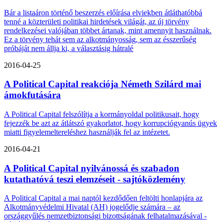
Bár a listaáron történő beszerzés előírása elviekben átláthatóbbá
tenné a közterületi politikai hirdetések világát, az új törvény
rendelkezései valójában többet ártanak, mint amennyit használnak.
Ez a törvény tehát sem az alkotmányosság, sem az ésszerűség
próbáját nem állja ki, a választásig hátralé
2016-04-25
A Political Capital reakciója Németh Szilárd mai
ámokfutására
A Political Capital felszólítja a kormányoldal politikusait, hogy
fejezzék be azt az átlátszó gyakorlatot, hogy korrupciógyanús ügyek
miatti figyelemeltereléshez használják fel az intézetet.
2016-04-21
A Political Capital nyilvánossá és szabadon
kutathatóvá teszi elemzéseit - sajtóközlemény
A Political Capital a mai naptól kezdődően feltölti honlapjára az
Alkotmányvédelmi Hivatal (AH) jogelődje számára – az
országgyűlés nemzetbiztonsági bizottságának felhatalmazásával -