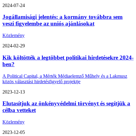
2024-07-24
Jogállamisági jelentés: a kormány továbbra sem
veszi figyelembe az uniós ajánlásokat
Közlemény
2024-02-29
Kik költötték a legtöbbet politikai hirdetésekre 2024-
ben?
A Political Capital, a Mérték Médiaelemző Műhely és a Lakmusz
közös választási hirdetésfigyelő projektje
2023-12-13
Elutasítjuk az önkényvédelmi törvényt és segítjük a
célba vetteket
Közlemény
2023-12-05