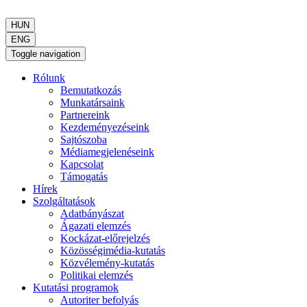
HUN
ENG
Toggle navigation
Rólunk
Bemutatkozás
Munkatársaink
Partnereink
Kezdeményezéseink
Sajtószoba
Médiamegjelenéseink
Kapcsolat
Támogatás
Hírek
Szolgáltatások
Adatbányászat
Ágazati elemzés
Kockázat-előrejelzés
Közösségimédia-kutatás
Közvélemény-kutatás
Politikai elemzés
Kutatási programok
Autoriter befolyás