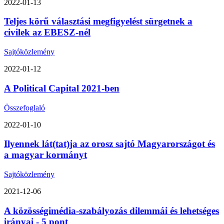
2022-01-13
Teljes körű választási megfigyelést sürgetnek a
civilek az EBESZ-nél
Sajtóközlemény
2022-01-12
A Political Capital 2021-ben
Összefoglaló
2022-01-10
Ilyennek lát(tat)ja az orosz sajtó Magyarországot és
a magyar kormányt
Sajtóközlemény
2021-12-06
A közösségimédia-szabályozás dilemmái és lehetséges
irányai - 5 pont