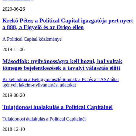
2020-06-26
Krekó Péter, a Political Capital igazgatója pert nyert
a 888, a Figyelő és az Origo ellen
A Political Capital közleménye
2019-11-06
Másodfok: nyilvánosságra kell hozni, hol voltak
tömeges bejelentkezések a tavalyi választás előtt
Ki kell adnia a Belügyminisztériumnak a PC és a TASZ által
igényelt lakcím-nyilvántartási adatokat
2019-08-20
Tulajdonosi átalakulás a Political Capitalnél
Tulajdonosi átalakulás a Political Capitalnél
2018-12-10