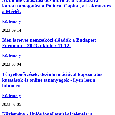
Az online választási dezinformáció kutatására
kapott támogatást a Political Capital, a Lakmusz és
a Mérték
Közlemény
2023-09-14
Idén is neves nemzetközi előadók a Budapest
Fórumon – 2023. október 11-12.
Közlemény
2023-08-04
Tényellenőrzések, dezinformációval kapcsolatos
kutatások és online tananyagok - ilyen lesz a
hdmo.eu
Közlemény
2023-07-05
Közlemény - Uniós jogállamisági jelentés: a