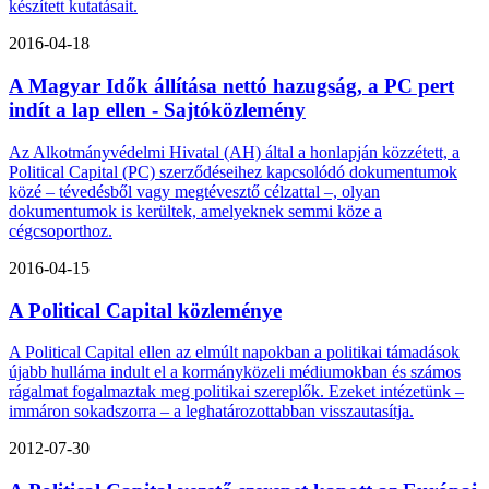
készített kutatásait.
2016-04-18
A Magyar Idők állítása nettó hazugság, a PC pert
indít a lap ellen - Sajtóközlemény
Az Alkotmányvédelmi Hivatal (AH) által a honlapján közzétett, a
Political Capital (PC) szerződéseihez kapcsolódó dokumentumok
közé – tévedésből vagy megtévesztő célzattal –, olyan
dokumentumok is kerültek, amelyeknek semmi köze a
cégcsoporthoz.
2016-04-15
A Political Capital közleménye
A Political Capital ellen az elmúlt napokban a politikai támadások
újabb hulláma indult el a kormányközeli médiumokban és számos
rágalmat fogalmaztak meg politikai szereplők. Ezeket intézetünk –
immáron sokadszorra – a leghatározottabban visszautasítja.
2012-07-30