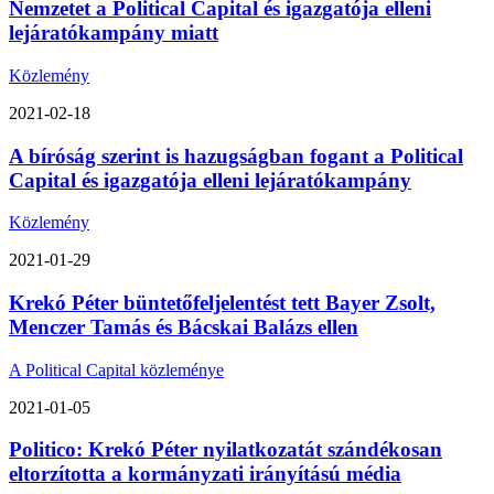
Nemzetet a Political Capital és igazgatója elleni
lejáratókampány miatt
Közlemény
2021-02-18
A bíróság szerint is hazugságban fogant a Political
Capital és igazgatója elleni lejáratókampány
Közlemény
2021-01-29
Krekó Péter büntetőfeljelentést tett Bayer Zsolt,
Menczer Tamás és Bácskai Balázs ellen
A Political Capital közleménye
2021-01-05
Politico: Krekó Péter nyilatkozatát szándékosan
eltorzította a kormányzati irányítású média