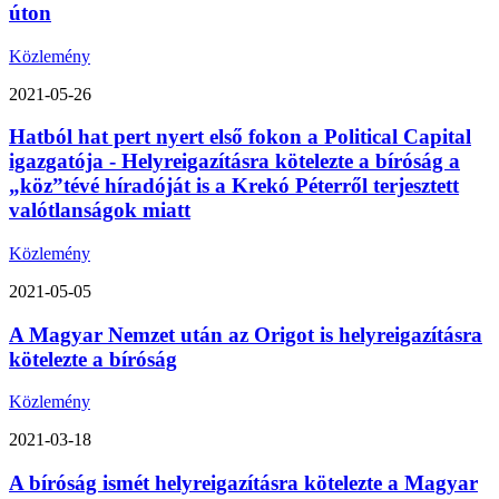
úton
Közlemény
2021-05-26
Hatból hat pert nyert első fokon a Political Capital
igazgatója - Helyreigazításra kötelezte a bíróság a
„köz”tévé híradóját is a Krekó Péterről terjesztett
valótlanságok miatt
Közlemény
2021-05-05
A Magyar Nemzet után az Origot is helyreigazításra
kötelezte a bíróság
Közlemény
2021-03-18
A bíróság ismét helyreigazításra kötelezte a Magyar