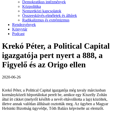
Demokratikus intézmények
Közpolitika
Nemzetközi kapcsolatok
Összeesküvés-elméletek és álhírek
Radikalizmus és extrémizmus
Rendezvények
Könyvtár
Podcast
Krekó Péter, a Political Capital
igazgatója pert nyert a 888, a
Figyelő és az Origo ellen
2020-06-26
Krekó Péter, a Political Capital igazgatója még tavaly márciusban
kormányközeli hírportálokat perelt be, amikor egy Kiszelly Zoltán
által írt cikket (melyről később a nevét eltávolította a lap) közöltek,
illetve annak valótlan állításait osztották meg. Az ügyben a Magyar
Helsinki Bizottság ügyvédje, Tóth Balázs képviselte az elemzőt.