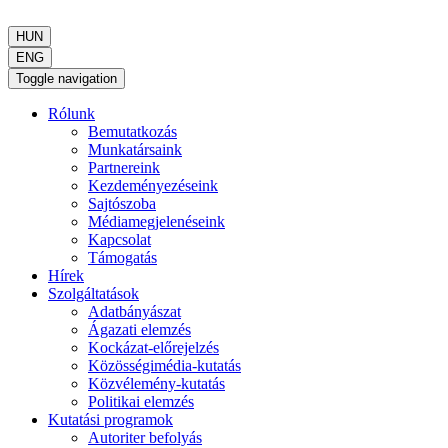
HUN
ENG
Toggle navigation
Rólunk
Bemutatkozás
Munkatársaink
Partnereink
Kezdeményezéseink
Sajtószoba
Médiamegjelenéseink
Kapcsolat
Támogatás
Hírek
Szolgáltatások
Adatbányászat
Ágazati elemzés
Kockázat-előrejelzés
Közösségimédia-kutatás
Közvélemény-kutatás
Politikai elemzés
Kutatási programok
Autoriter befolyás