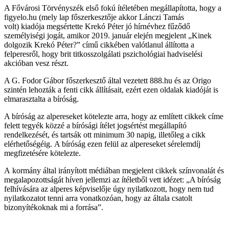
A Fővárosi Törvényszék első fokú ítéletében megállapította, hogy a
figyelo.hu (mely lap főszerkesztője akkor Lánczi Tamás
volt) kiadója megsértette Krekó Péter jó hírnévhez fűződő
személyiségi jogát, amikor 2019. január elején megjelent „Kinek
dolgozik Krekó Péter?” című cikkében valótlanul állította a
felperesről, hogy brit titkosszolgálati pszichológiai hadviselési
akcióban vesz részt.
A G. Fodor Gábor főszerkesztő által vezetett 888.hu és az Origo
szintén lehozták a fenti cikk állításait, ezért ezen oldalak kiadóját is
elmarasztalta a bíróság.
A bíróság az alpereseket kötelezte arra, hogy az említett cikkek címe
felett tegyék közzé a bírósági ítélet jogsértést megállapító
rendelkezését, és tartsák ott minimum 30 napig, illetőleg a cikk
elérhetőségéig. A bíróság ezen felül az alpereseket sérelemdíj
megfizetésére kötelezte.
A kormány által irányított médiában megjelent cikkek színvonalát és
megalapozottságát híven jellemzi az ítéletből vett idézet: „A bíróság
felhívására az alperes képviselője úgy nyilatkozott, hogy nem tud
nyilatkozatot tenni arra vonatkozóan, hogy az általa csatolt
bizonyítékoknak mi a forrása”.