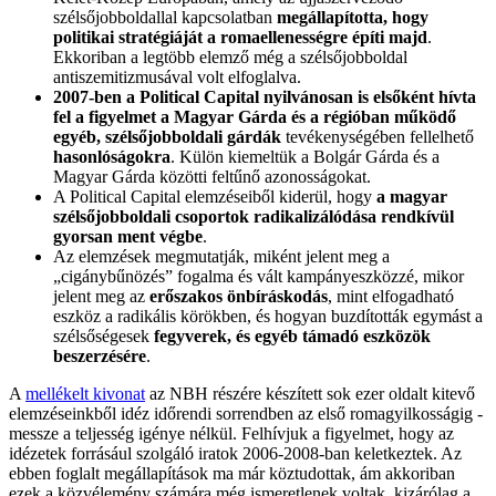
szélsőjobboldallal kapcsolatban
megállapította, hogy
politikai stratégiáját a romaellenességre építi majd
.
Ekkoriban a legtöbb elemző még a szélsőjobboldal
antiszemitizmusával volt elfoglalva.
2007-ben a Political Capital nyilvánosan is elsőként hívta
fel a figyelmet a Magyar Gárda és a régióban működő
egyéb, szélsőjobboldali gárdák
tevékenységében fellelhető
hasonlóságokra
. Külön kiemeltük a Bolgár Gárda és a
Magyar Gárda közötti feltűnő azonosságokat.
A Political Capital elemzéseiből kiderül, hogy
a magyar
szélsőjobboldali csoportok radikalizálódása rendkívül
gyorsan ment végbe
.
Az elemzések megmutatják, miként jelent meg a
„cigánybűnözés” fogalma és vált kampányeszközzé, mikor
jelent meg az
erőszakos önbíráskodás
, mint elfogadható
eszköz a radikális körökben, és hogyan buzdították egymást a
szélsőségesek
fegyverek, és egyéb támadó eszközök
beszerzésére
.
A
mellékelt kivonat
az NBH részére készített sok ezer oldalt kitevő
elemzéseinkből idéz időrendi sorrendben az első romagyilkosságig -
messze a teljesség igénye nélkül. Felhívjuk a figyelmet, hogy az
idézetek forrásául szolgáló iratok 2006-2008-ban keletkeztek. Az
ebben foglalt megállapítások ma már köztudottak, ám akkoriban
ezek a közvélemény számára még ismeretlenek voltak, kizárólag a