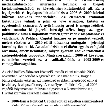
médiakutatásokból, internetes fórumok és blogok
tartalomelemzéséből és közvélemény-kutatásokból áll. Ez a
legteljesebb és legalaposabb adatbázis a 2006 és 2009 közötti
időszak radikális tendenciáiról. Az elemzések szabadon
kutathatóvá válnak a jelen és jövő újságírói, kutatói és
egyetemistái számára. A nyilvánosság arról is meggyőződhet,
miért mondta ki jogerős bírósági ítélet, hogy az egyes
politikusok által a napokban felmelegített vádak alaptalanok és
valótlanok. A Political Capital hasznos és jó munkát végzett,
melyet részben a – 2010 előtti időszakra mutogató – jelenlegi
kormány fizetett ki. Az adatbázisban elsőként egy összefoglaló
olvasható, amely bemutatja, milyen gyorsan radikalizálódtak a
szélsőjobboldali csoportok Magyarországon 2006-ot követően,
és miként vezetett ez a radikalizálódás a 2008-2009-es
romagyilkosságokhoz.
Az első halálos áldozatot követelő, romák elleni támadás 2008.
november 3-án történt Nagycsécsen. Ma már tudjuk, hogy a
bűncselekményeket az azt megelőző években felerősödő etnikai
feszültségek alapozták meg. A veszélyre a Political Capital 2006
végétől folyamatosan felhívta a figyelmet a Nemzetbiztonsági
Hivatal számára készített elemzéseiben.
2006-ban a Political Capital volt az egyetlen elemzőintézet
Kelet-Közép Európában, amely az újjászerveződő