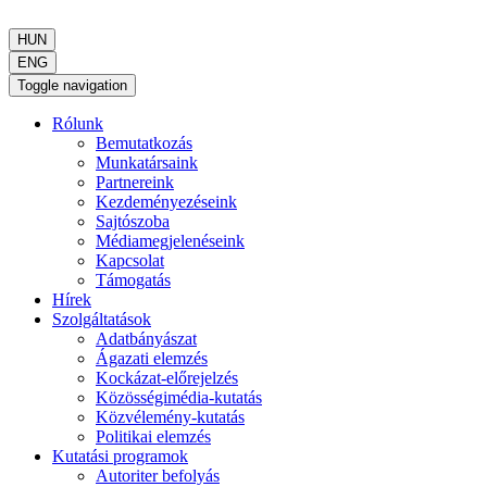
HUN
ENG
Toggle navigation
Rólunk
Bemutatkozás
Munkatársaink
Partnereink
Kezdeményezéseink
Sajtószoba
Médiamegjelenéseink
Kapcsolat
Támogatás
Hírek
Szolgáltatások
Adatbányászat
Ágazati elemzés
Kockázat-előrejelzés
Közösségimédia-kutatás
Közvélemény-kutatás
Politikai elemzés
Kutatási programok
Autoriter befolyás