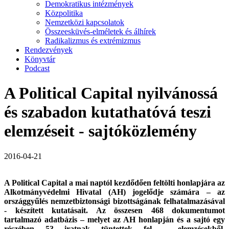
Demokratikus intézmények
Közpolitika
Nemzetközi kapcsolatok
Összeesküvés-elméletek és álhírek
Radikalizmus és extrémizmus
Rendezvények
Könyvtár
Podcast
A Political Capital nyilvánossá
és szabadon kutathatóvá teszi
elemzéseit - sajtóközlemény
2016-04-21
A Political Capital a mai naptól kezdődően feltölti honlapjára az
Alkotmányvédelmi Hivatal (AH) jogelődje számára – az
országgyűlés nemzetbiztonsági bizottságának felhatalmazásával
- készített kutatásait. Az összesen 468 dokumentumot
tartalmazó adatbázis – melyet az AH honlapján és a sajtó egy
részében 53 iratnak tüntettek fel – elemzésekből,