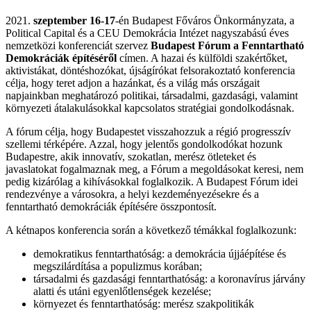
2021.
szeptember 16-17
-én Budapest Főváros Önkormányzata, a
Political Capital és a CEU Demokrácia Intézet nagyszabású éves
nemzetközi konferenciát szervez
Budapest Fórum a Fenntartható
Demokráciák építéséről
címen. A hazai és külföldi szakértőket,
aktivistákat, döntéshozókat, újságírókat felsorakoztató konferencia
célja, hogy teret adjon a hazánkat, és a világ más országait
napjainkban meghatározó politikai, társadalmi, gazdasági, valamint
környezeti átalakulásokkal kapcsolatos stratégiai gondolkodásnak.
A fórum célja, hogy Budapestet visszahozzuk a régió progresszív
szellemi térképére. Azzal, hogy jelentős gondolkodókat hozunk
Budapestre, akik innovatív, szokatlan, merész ötleteket és
javaslatokat fogalmaznak meg, a Fórum a megoldásokat keresi, nem
pedig kizárólag a kihívásokkal foglalkozik. A Budapest Fórum idei
rendezvénye a városokra, a helyi kezdeményezésekre és a
fenntartható demokráciák építésére összpontosít.
A kétnapos konferencia során a következő témákkal foglalkozunk:
demokratikus fenntarthatóság: a demokrácia újjáépítése és
megszilárdítása a populizmus korában;
társadalmi és gazdasági fenntarthatóság: a koronavírus járvány
alatti és utáni egyenlőtlenségek kezelése;
környezet és fenntarthatóság: merész szakpolitikák