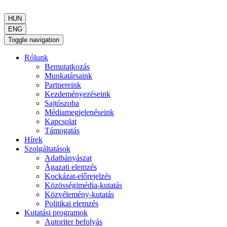
HUN
ENG
Toggle navigation
Rólunk
Bemutatkozás
Munkatársaink
Partnereink
Kezdeményezéseink
Sajtószoba
Médiamegjelenéseink
Kapcsolat
Támogatás
Hírek
Szolgáltatások
Adatbányászat
Ágazati elemzés
Kockázat-előrejelzés
Közösségimédia-kutatás
Közvélemény-kutatás
Politikai elemzés
Kutatási programok
Autoriter befolyás