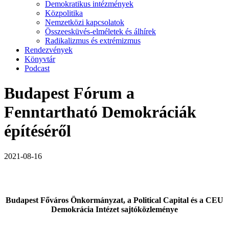
Demokratikus intézmények
Közpolitika
Nemzetközi kapcsolatok
Összeesküvés-elméletek és álhírek
Radikalizmus és extrémizmus
Rendezvények
Könyvtár
Podcast
Budapest Fórum a
Fenntartható Demokráciák
építéséről
2021-08-16
Budapest Főváros Önkormányzat, a Political Capital és a CEU
Demokrácia Intézet sajtóközleménye