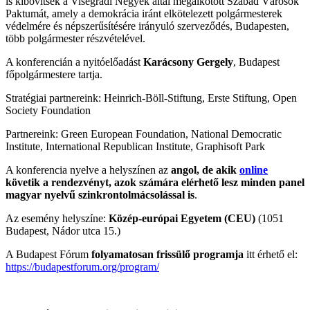
is kibővítsék a Visegrádi Négyek által megalkotott Szabad Városok
Paktumát, amely a demokrácia iránt elkötelezett polgármesterek
védelmére és népszerűsítésére irányuló szerveződés, Budapesten,
több polgármester részvételével.
A konferencián a nyitóelőadást
Karácsony Gergely
, Budapest
főpolgármestere tartja.
Stratégiai partnereink: Heinrich-Böll-Stiftung, Erste Stiftung, Open
Society Foundation
Partnereink: Green European Foundation, National Democratic
Institute, International Republican Institute, Graphisoft Park
A konferencia nyelve a helyszínen az
angol, de akik
online
követik a rendezvényt, azok számára elérhető lesz minden panel
magyar nyelvű szinkrontolmácsolással is
.
Az esemény helyszíne:
Közép-európai Egyetem (CEU)
(1051
Budapest, Nádor utca 15.)
A Budapest Fórum
folyamatosan frissülő programja
itt érhető el:
https://budapestforum.org/program/