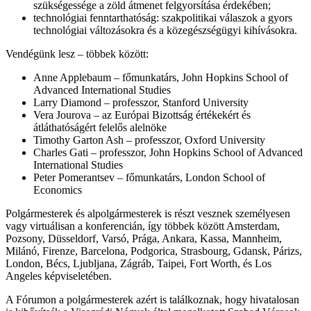
szükségessége a zöld átmenet felgyorsítása érdekében;
technológiai fenntarthatóság: szakpolitikai válaszok a gyors
technológiai változásokra és a közegészségügyi kihívásokra.
Vendégünk lesz – többek között:
Anne Applebaum – főmunkatárs, John Hopkins School of
Advanced International Studies
Larry Diamond – professzor, Stanford University
Vera Jourova – az Európai Bizottság értékekért és
átláthatóságért felelős alelnöke
Timothy Garton Ash – professzor, Oxford University
Charles Gati – professzor, John Hopkins School of Advanced
International Studies
Peter Pomerantsev – főmunkatárs, London School of
Economics
Polgármesterek és alpolgármesterek is részt vesznek személyesen
vagy virtuálisan a konferencián, így többek között Amsterdam,
Pozsony, Düsseldorf, Varsó, Prága, Ankara, Kassa, Mannheim,
Milánó, Firenze, Barcelona, Podgorica, Strasbourg, Gdansk, Párizs,
London, Bécs, Ljubljana, Zágráb, Taipei, Fort Worth, és Los
Angeles képviseletében.
A Fórumon a polgármesterek azért is találkoznak, hogy hivatalosan