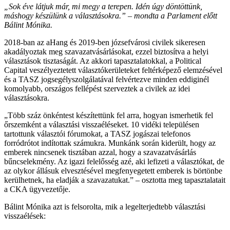
„Sok éve látjuk már, mi megy a terepen. Idén úgy döntöttünk,
máshogy készülünk a választásokra.” – mondta a Parlament előtt
Bálint Mónika.
2018-ban az aHang és 2019-ben józsefvárosi civilek sikeresen
akadályoztak meg szavazatvásárlásokat, ezzel biztosítva a helyi
választások tisztaságát. Az akkori tapasztalatokkal, a Political
Capital veszélyeztetett választókerületeket feltérképező elemzésével
és a TASZ jogsegélyszolgálatával felvértezve minden eddiginél
komolyabb, országos fellépést szerveztek a civilek az idei
választásokra.
„Több száz önkéntest készítettünk fel arra, hogyan ismerhetik fel
őrszemként a választási visszaéléseket. 10 vidéki településen
tartottunk választói fórumokat, a TASZ jogászai telefonos
forródrótot indítottak számukra. Munkánk során kiderült, hogy az
emberek nincsenek tisztában azzal, hogy a szavazatvásárlás
bűncselekmény. Az igazi felelősség azé, aki lefizeti a választókat, de
az olykor állásuk elvesztésével megfenyegetett emberek is börtönbe
kerülhetnek, ha eladják a szavazatukat.” – osztotta meg tapasztalatait
a CKA ügyvezetője.
Bálint Mónika azt is felsorolta, mik a legelterjedtebb választási
visszaélések: