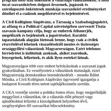
program több száz önkéntese a vasárnapi választásokon. A több
tucat szavazókörben dolgozó őrszemek, jogászok és
szórólaposztó önkéntesek munkája szavazóköri eredményeket
dönthet el a csalások megelőzésével és bejelentésével.
A Civil Kollégium Alapítvány, a Társaság a Szabadságjogokért,
az aHang és a Political Capital szövetségében szervezett Tiszta
szavazás kampány célja, hogy az emberek felismerjék,
megelőzzék és bejelentsék a jogsértéseket. Korábbi
tapasztalataik alapján biztosak benne, hogy csak a civilek
részvételével lehetnek visszaélésektől mentes és tisztességes
országgyűlési választások Magyarországon. Ezért telefonos
forródrótot is indítottak azoknak, akiket zsarolnak,
fenyegetnek, lefizetnek, és akik ilyen eseteket látnak.
Magyarországon több ezer embert befolyásolnak a szavazati joguk
gyakorlásában. Ez veszélyezteti a választások tisztaságát, ezzel
Magyarország demokratikus berendezkedését – mondta Bálint
Mónika, a Civil Kollégium Alapítvány ügyvezető igazgatója a
budapesti Kossuth téren tartott sajtótájékoztatón szerdán.
A CKA vezetője szerint a politika fontos része, hogy megpróbálják
meggyőzni a választókat, de a választás előtt pénzzel vagy
ajándékokkal lefizetni a kiszolgáltatott helyzetben lévő,
szegénységben élő szavazókat bűncselekmény.