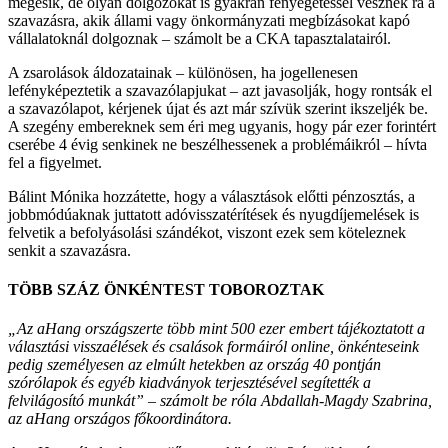
megesik, de olyan dolgozókat is gyakran fenyegetéssel vesznek rá a
szavazásra, akik állami vagy önkormányzati megbízásokat kapó
vállalatoknál dolgoznak – számolt be a CKA tapasztalatairól.
A zsarolások áldozatainak – különösen, ha jogellenesen
lefényképeztetik a szavazólapjukat – azt javasolják, hogy rontsák el
a szavazólapot, kérjenek újat és azt már szívük szerint ikszeljék be.
A szegény embereknek sem éri meg ugyanis, hogy pár ezer forintért
cserébe 4 évig senkinek ne beszélhessenek a problémáikról – hívta
fel a figyelmet.
Bálint Mónika hozzátette, hogy a választások előtti pénzosztás, a
jobbmódúaknak juttatott adóvisszatérítések és nyugdíjemelések is
felvetik a befolyásolási szándékot, viszont ezek sem köteleznek
senkit a szavazásra.
TÖBB SZÁZ ÖNKÉNTEST TOBOROZTAK
„Az
aHang
országszerte több mint 500 ezer embert tájékoztatott a
választási visszaélések és csalások formáiról online, önkénteseink
pedig személyesen az elmúlt hetekben az ország 40 pontján
szórólapok és egyéb kiadványok terjesztésével segítették a
felvilágosító munkát” – számolt be róla Abdallah-Magdy Szabrina,
az aHang országos főkoordinátora.