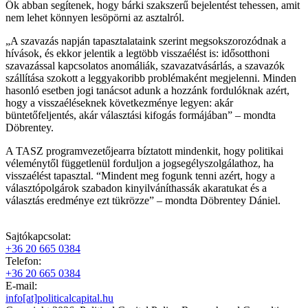
Ők abban segítenek, hogy bárki szakszerű bejelentést tehessen, amit
nem lehet könnyen lesöpörni az asztalról.
„A szavazás napján tapasztalataink szerint megsokszorozódnak a
hívások, és ekkor jelentik a legtöbb visszaélést is: idősotthoni
szavazással kapcsolatos anomáliák, szavazatvásárlás, a szavazók
szállítása szokott a leggyakoribb problémaként megjelenni. Minden
hasonló esetben jogi tanácsot adunk a hozzánk fordulóknak azért,
hogy a visszaéléseknek következménye legyen: akár
büntetőfeljentés, akár választási kifogás formájában” – mondta
Döbrentey.
A TASZ programvezetőjearra bíztatott mindenkit, hogy politikai
véleménytől függetlenül forduljon a jogsegélyszolgálathoz, ha
visszaélést tapasztal. “Mindent meg fogunk tenni azért, hogy a
választópolgárok szabadon kinyilváníthassák akaratukat és a
választás eredménye ezt tükrözze” – mondta Döbrentey Dániel.
Sajtókapcsolat:
+36 20 665 0384
Telefon:
+36 20 665 0384
E-mail:
info[at]politicalcapital.hu