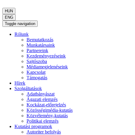
HUN
ENG
Toggle navigation
Rólunk
Bemutatkozás
Munkatársaink
Partnereink
Kezdeményezéseink
Sajtószoba
Médiamegjelenéseink
Kapcsolat
Támogatás
Hírek
Szolgáltatások
Adatbányászat
Ágazati elemzés
Kockázat-előrejelzés
Közösségimédia-kutatás
Közvélemény-kutatás
Politikai elemzés
Kutatási programok
Autoriter befolyás