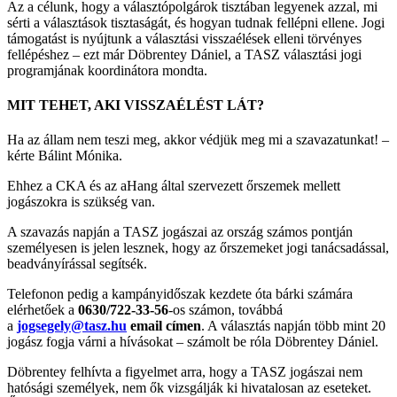
Az a célunk, hogy a választópolgárok tisztában legyenek azzal, mi
sérti a választások tisztaságát, és hogyan tudnak fellépni ellene. Jogi
támogatást is nyújtunk a választási visszaélések elleni törvényes
fellépéshez – ezt már Döbrentey Dániel, a TASZ választási jogi
programjának koordinátora mondta.
MIT TEHET, AKI VISSZAÉLÉST LÁT?
Ha az állam nem teszi meg, akkor védjük meg mi a szavazatunkat! –
kérte Bálint Mónika.
Ehhez a CKA és az aHang által szervezett őrszemek mellett
jogászokra is szükség van.
A szavazás napján a TASZ jogászai az ország számos pontján
személyesen is jelen lesznek, hogy az őrszemeket jogi tanácsadással,
beadványírással segítsék.
Telefonon pedig a kampányidőszak kezdete óta bárki számára
elérhetőek a
0630/722-33-56
-os számon, továbbá
a
jogsegely@tasz.hu
email címen
. A választás napján több mint 20
jogász fogja várni a hívásokat – számolt be róla Döbrentey Dániel.
Döbrentey felhívta a figyelmet arra, hogy a TASZ jogászai nem
hatósági személyek, nem ők vizsgálják ki hivatalosan az eseteket.