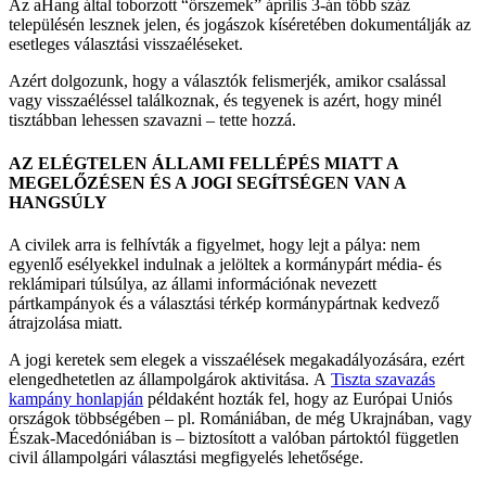
Az aHang által toborzott “őrszemek” április 3-án több száz
településén lesznek jelen, és jogászok kíséretében dokumentálják az
esetleges választási visszaéléseket.
Azért dolgozunk, hogy a választók felismerjék, amikor csalással
vagy visszaéléssel találkoznak, és tegyenek is azért, hogy minél
tisztábban lehessen szavazni – tette hozzá.
AZ ELÉGTELEN ÁLLAMI FELLÉPÉS MIATT A
MEGELŐZÉSEN ÉS A JOGI SEGÍTSÉGEN VAN A
HANGSÚLY
A civilek arra is felhívták a figyelmet, hogy lejt a pálya: nem
egyenlő esélyekkel indulnak a jelöltek a kormánypárt média- és
reklámipari túlsúlya, az állami információnak nevezett
pártkampányok és a választási térkép kormánypártnak kedvező
átrajzolása miatt.
A jogi keretek sem elegek a visszaélések megakadályozására, ezért
elengedhetetlen az állampolgárok aktivitása. A
Tiszta szavazás
kampány honlapján
példaként hozták fel, hogy az Európai Uniós
országok többségében – pl. Romániában, de még Ukrajnában, vagy
Észak-Macedóniában is – biztosított a valóban pártoktól független
civil állampolgári választási megfigyelés lehetősége.