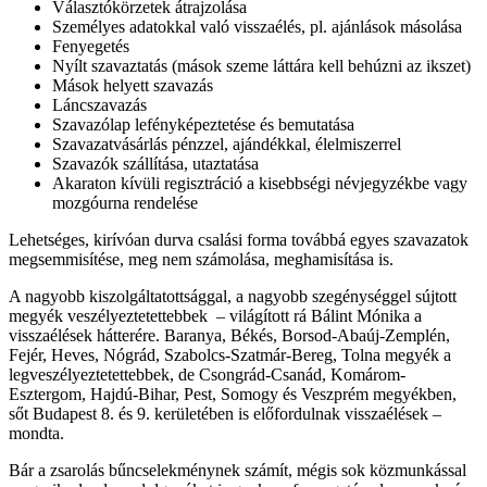
Választókörzetek átrajzolása
Személyes adatokkal való visszaélés, pl. ajánlások másolása
Fenyegetés
Nyílt szavaztatás (mások szeme láttára kell behúzni az ikszet)
Mások helyett szavazás
Láncszavazás
Szavazólap lefényképeztetése és bemutatása
Szavazatvásárlás pénzzel, ajándékkal, élelmiszerrel
Szavazók szállítása, utaztatása
Akaraton kívüli regisztráció a kisebbségi névjegyzékbe vagy
mozgóurna rendelése
Lehetséges, kirívóan durva csalási forma továbbá egyes szavazatok
megsemmisítése, meg nem számolása, meghamisítása is.
A nagyobb kiszolgáltatottsággal, a nagyobb szegénységgel sújtott
megyék veszélyeztetettebbek – világított rá Bálint Mónika a
visszaélések hátterére. Baranya, Békés, Borsod-Abaúj-Zemplén,
Fejér, Heves, Nógrád, Szabolcs-Szatmár-Bereg, Tolna megyék a
legveszélyeztetettebbek, de Csongrád-Csanád, Komárom-
Esztergom, Hajdú-Bihar, Pest, Somogy és Veszprém megyékben,
sőt Budapest 8. és 9. kerületében is előfordulnak visszaélések –
mondta.
Bár a zsarolás bűncselekménynek számít, mégis sok közmunkással