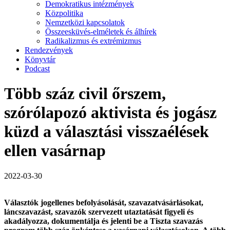
Demokratikus intézmények
Közpolitika
Nemzetközi kapcsolatok
Összeesküvés-elméletek és álhírek
Radikalizmus és extrémizmus
Rendezvények
Könyvtár
Podcast
Több száz civil őrszem,
szórólapozó aktivista és jogász
küzd a választási visszaélések
ellen vasárnap
2022-03-30
Választók jogellenes befolyásolását, szavazatvásárlásokat,
láncszavazást, szavazók szervezett utaztatását figyeli és
akadályozza, dokumentálja és jelenti be a Tiszta szavazás