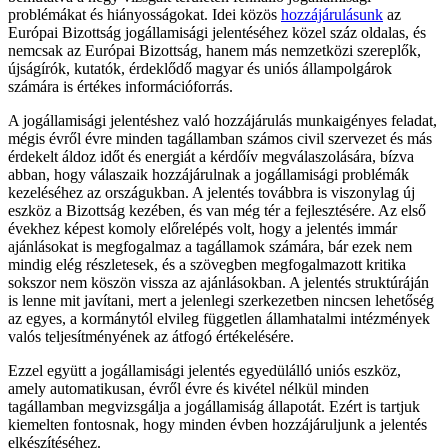
problémákat és hiányosságokat. Idei közös
hozzájárulásunk
az
Európai Bizottság jogállamisági jelentéséhez közel száz oldalas, és
nemcsak az Európai Bizottság, hanem más nemzetközi szereplők,
újságírók, kutatók, érdeklődő magyar és uniós állampolgárok
számára is értékes információforrás.
A jogállamisági jelentéshez való hozzájárulás munkaigényes feladat,
mégis évről évre minden tagállamban számos civil szervezet és más
érdekelt áldoz időt és energiát a kérdőív megválaszolására, bízva
abban, hogy válaszaik hozzájárulnak a jogállamisági problémák
kezeléséhez az országukban. A jelentés továbbra is viszonylag új
eszköz a Bizottság kezében, és van még tér a fejlesztésére. Az első
évekhez képest komoly előrelépés volt, hogy a jelentés immár
ajánlásokat is megfogalmaz a tagállamok számára, bár ezek nem
mindig elég részletesek, és a szövegben megfogalmazott kritika
sokszor nem köszön vissza az ajánlásokban. A jelentés struktúráján
is lenne mit javítani, mert a jelenlegi szerkezetben nincsen lehetőség
az egyes, a kormánytól elvileg független államhatalmi intézmények
valós teljesítményének az átfogó értékelésére.
Ezzel együtt a jogállamisági jelentés egyedülálló uniós eszköz,
amely automatikusan, évről évre és kivétel nélkül minden
tagállamban megvizsgálja a jogállamiság állapotát. Ezért is tartjuk
kiemelten fontosnak, hogy minden évben hozzájáruljunk a jelentés
elkészítéséhez.