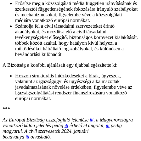
Erősítse meg a közszolgálati média független irányításának és
szerkesztői függetlenségének fokozására irányuló szabályokat
és mechanizmusokat, figyelembe véve a közszolgálati
médiára vonatkozó európai normákat.
Számolja fel a civil társadalmi szervezeteket érintő
akadályokat, és mozdítsa elő a civil társadalmi
tevékenységeket elősegítő, biztonságos környezet kialakítását,
többek között azáltal, hogy hatályon kívül helyezi a
működésüket hátráltató jogszabályokat, és különösen a
bevándorlási különadót.
A Bizottság a korábbi ajánlásait egy újabbal egészítette ki:
Hozzon strukturális intézkedéseket a bírák, ügyészek,
valamint az igazságügyi és ügyészségi alkalmazottak
javadalmazásának növelése érdekében, figyelembe véve az
igazságszolgáltatási rendszer finanszírozására vonatkozó
európai normákat.
***
Az Európai Bizottság összefoglaló jelentése
itt
, a Magyarországra
vonatkozó külön jelentés pedig
itt
érhető el angolul,
itt
pedig
magyarul. A civil szervezetek 2024. januári
beadványa
itt
olvasható.