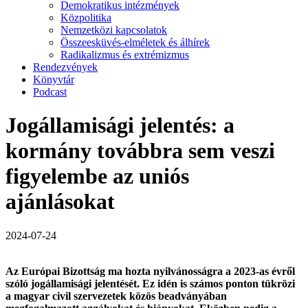
Demokratikus intézmények
Közpolitika
Nemzetközi kapcsolatok
Összeesküvés-elméletek és álhírek
Radikalizmus és extrémizmus
Rendezvények
Könyvtár
Podcast
Jogállamisági jelentés: a
kormány továbbra sem veszi
figyelembe az uniós
ajánlásokat
2024-07-24
Az Európai Bizottság ma hozta nyilvánosságra a 2023-as évről
szóló jogállamisági jelentését. Ez idén is számos ponton tükrözi
a magyar civil szervezetek közös beadványában