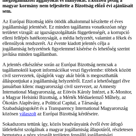
megfogalmazott aggályokat és hiányokat. Eközben pedig a
magyar kormány nem teljesítette a Bizottság előző évi ajánlásait
sem.
Az Európai Bizottság idén ötödik alkalommal készítette el éves
jogállamisági jelentését. Ez minden tagállamra vonatkozóan négy
területet vizsgál: az igazságszolgáltatás függetlenségét, a korrupció
elleni fellépés hatékonyságát, a média helyzetét, valamint a fékek és
ellensúlyok rendszerét. Az évente kiadott jelentés célja a
jogállamiság helyzetének figyelemmel kísérése és lehetőség szerint
javítása minden tagállamban.
A jelentés elkészítése során az Európai Bizottság nemcsak a
tagállamoktól kapott információkat veszi figyelembe: többek között
civil szervezetek, újságírók vagy akár bírók is megoszthatták
álláspontjukat a jogállamiság helyzetéről. Ezzel a lehetőséggel élve
januárban kilenc magyarországi civil szervezet, az Amnesty
International Magyarország, az Eötvös Károly Intézet, a K-Monitor,
a Magyar Helsinki Bizottság, a Mérték Médiaelemző Műhely, az
Ökotárs Alapítvány, a Political Capital, a Társaság a
Szabadságjogokért és a Transparency International Magyarország
közösen
válaszolt
az Európai Bizottság kérdéseire.
Sokadszorra tettünk így, közös beadványaink évről évre átfogó
látleletként szolgálnak a magyar jogállamiság állapotáról, részletesen
bemutatva a négy vizsgált területen fennálló jogállamisági