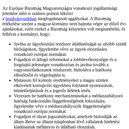
Az Európai Bizottság Magyarországra vonatkozó jogállamisági
jelentése idén is számos ponton tükrözi
a
beadványunkban
megfogalmazott aggályokat. A Bizottság
értékelése szerint a magyar kormány nem hajtotta végre az előző évi
ajánlásokat, ezért ezeket a Bizottság kénytelen volt megismételni, és
felhívni a kormányt, hogy:
Javítsa az ügyelosztási rendszer átláthatóságát az alsóbb szintű
bíróságokon, figyelembe véve az ügyek elosztására
vonatkozó európai normákat.
Fogadjon el átfogó reformokat a lobbitevékenységre és a
forgóajtó-jelenségre vonatkozóan és javítsa tovább a
vagyonnyilatkozatok rendszerét, biztosítva a hatékony
ellenőrzést és végrehajtást is.
Mutasson fel komoly eredményeket a magas szinten
elkövetett korrupciós ügyekben folytatott nyomozások,
büntetőeljárások és a jogerős ítéletek terén.
Vezessen be hatékony mechanizmusokat a médiaszabályozó
hatóság funkcionális függetlenségének fokozására,
figyelembe véve a médiaszabályozók függetlenségére
vonatkozó európai normákat.
Fogadjon el olyan jogszabályokat, amelyek biztosítják az
állam illetve az állami tulajdonban lévő vállalatok hirdetési
kiadásainak méltányos és átlátható elosztását.