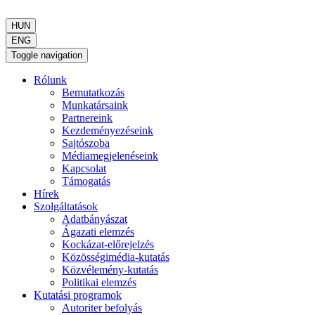
HUN
ENG
Toggle navigation
Rólunk
Bemutatkozás
Munkatársaink
Partnereink
Kezdeményezéseink
Sajtószoba
Médiamegjelenéseink
Kapcsolat
Támogatás
Hírek
Szolgáltatások
Adatbányászat
Ágazati elemzés
Kockázat-előrejelzés
Közösségimédia-kutatás
Közvélemény-kutatás
Politikai elemzés
Kutatási programok
Autoriter befolyás