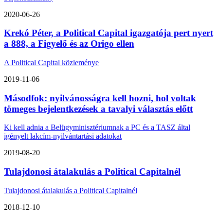
2020-06-26
Krekó Péter, a Political Capital igazgatója pert nyert
a 888, a Figyelő és az Origo ellen
A Political Capital közleménye
2019-11-06
Másodfok: nyilvánosságra kell hozni, hol voltak
tömeges bejelentkezések a tavalyi választás előtt
Ki kell adnia a Belügyminisztériumnak a PC és a TASZ által
igényelt lakcím-nyilvántartási adatokat
2019-08-20
Tulajdonosi átalakulás a Political Capitalnél
Tulajdonosi átalakulás a Political Capitalnél
2018-12-10