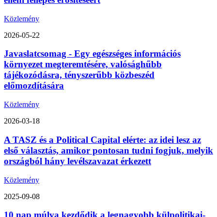
Közlemény
2026-05-22
Javaslatcsomag - Egy egészséges információs
környezet megteremtésére, valósághűbb
tájékozódásra, tényszerűbb közbeszéd
előmozdítására
Közlemény
2026-03-18
A TASZ és a Political Capital elérte: az idei lesz az
első választás, amikor pontosan tudni fogjuk, melyik
országból hány levélszavazat érkezett
Közlemény
2025-09-08
10 nap múlva kezdődik a legnagyobb külpolitikai-