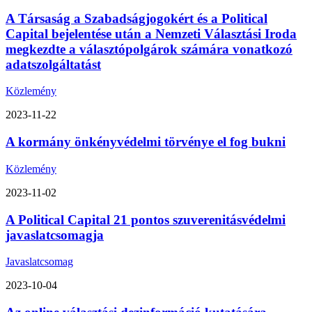
A Társaság a Szabadságjogokért és a Political
Capital bejelentése után a Nemzeti Választási Iroda
megkezdte a választópolgárok számára vonatkozó
adatszolgáltatást
Közlemény
2023-11-22
A kormány önkényvédelmi törvénye el fog bukni
Közlemény
2023-11-02
A Political Capital 21 pontos szuverenitásvédelmi
javaslatcsomagja
Javaslatcsomag
2023-10-04