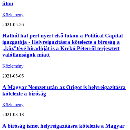
úton
Közlemény
2021-05-26
Hatból hat pert nyert első fokon a Political Capital
igazgatója - Helyreigazításra kötelezte a bíróság a
„köz”tévé híradóját is a Krekó Péterről terjesztett
valótlanságok miatt
Közlemény
2021-05-05
A Magyar Nemzet után az Origot is helyreigazításra
kötelezte a bíróság
Közlemény
2021-03-18
A bíróság ismét helyreigazításra kötelezte a Magyar