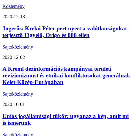
Közlemény
2020-12-18
Jogerős: Krekó Péter pert nyert a valótlanságokat
terjesztő Figyelő, Origo és 888 ellen
Sajtóközlemény
2020-12-02
A Kreml dezinformációs kampányai területi
revizionizmust és etnikai konfliktusokat generálnak
Kelet-Közép-Európában
Sajtóközlemény
2020-10-01
Uniós jogállamisági tükör: ugyanaz a kép, amit mi
is ismerünk
Sajtóközlemény