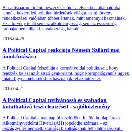
Bár a listaáron történő beszerzés előírása elviekben átláthatóbbá
tenné a közterületi politikai hirdetések világát, az új törvény
rendelkezései valójában többet ártanak, mint amennyit használnak.
Ez a törvény tehát sem az alkotmányosság, sem az ésszerűség
próbáját nem állja ki, a választásig hátralé
2016-04-25
A Political Capital reakciója Németh Szilárd mai
ámokfutására
A Political Capital felszólítja a kormányoldal politikusait, hogy
fejezzék be azt az átlátszó gyakorlatot, hogy korrupciógyanús ügyek
miatti figyelemeltereléshez használják fel az intézetet.
2016-04-21
A Political Capital nyilvánossá és szabadon
kutathatóvá teszi elemzéseit - sajtóközlemény
A Political Capital a mai naptól kezdődően feltölti honlapjára az
Alkotmányvédelmi Hivatal (AH) jogelődje számára – az
országgyűlés nemzetbiztonsági bizottságának felhatalmazásával -