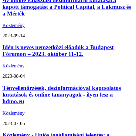
Az online választási dezinformáció kutatására
kapott támogatást a Political Capital, a Lakmusz és
a Mérték
Közlemény
2023-09-14
Idén is neves nemzetközi előadók a Budapest
Fórumon – 2023. október 11-12.
Közlemény
2023-08-04
Tényellenőrzések, dezinformációval kapcsolatos
kutatások és online tananyagok - ilyen lesz a
hdmo.eu
Közlemény
2023-07-05
Közlemény - Uniós jogállamisági jelentés: a