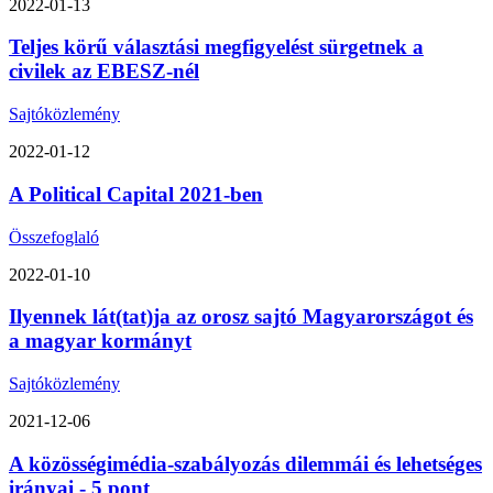
2022-01-13
Teljes körű választási megfigyelést sürgetnek a
civilek az EBESZ-nél
Sajtóközlemény
2022-01-12
A Political Capital 2021-ben
Összefoglaló
2022-01-10
Ilyennek lát(tat)ja az orosz sajtó Magyarországot és
a magyar kormányt
Sajtóközlemény
2021-12-06
A közösségimédia-szabályozás dilemmái és lehetséges
irányai - 5 pont