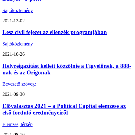
Sajtóközlemény
2021-12-02
Lesz civil fejezet az ellenzék programjában
Sajtóközlemény
2021-10-26
Helyreigazítást kellett közzölnie a Figyelőnek, a 888-
nak és az Origonak
Bevezető szöveg:
2021-09-30
Előválasztás 2021 – a Political Capital elemzése az
első forduló eredményeiről
Elemzés, térkép
2021-08-16