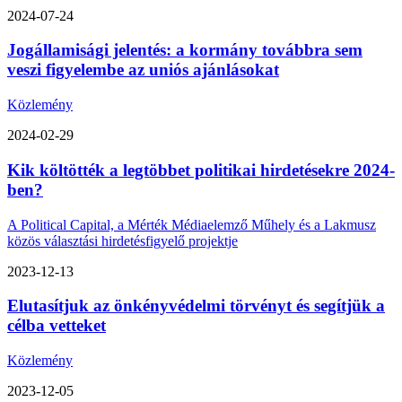
2024-07-24
Jogállamisági jelentés: a kormány továbbra sem
veszi figyelembe az uniós ajánlásokat
Közlemény
2024-02-29
Kik költötték a legtöbbet politikai hirdetésekre 2024-
ben?
A Political Capital, a Mérték Médiaelemző Műhely és a Lakmusz
közös választási hirdetésfigyelő projektje
2023-12-13
Elutasítjuk az önkényvédelmi törvényt és segítjük a
célba vetteket
Közlemény
2023-12-05