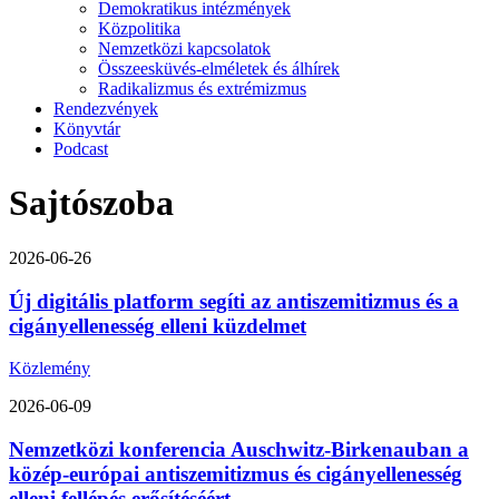
Demokratikus intézmények
Közpolitika
Nemzetközi kapcsolatok
Összeesküvés-elméletek és álhírek
Radikalizmus és extrémizmus
Rendezvények
Könyvtár
Podcast
Sajtószoba
2026-06-26
Új digitális platform segíti az antiszemitizmus és a
cigányellenesség elleni küzdelmet
Közlemény
2026-06-09
Nemzetközi konferencia Auschwitz-Birkenauban a
közép-európai antiszemitizmus és cigányellenesség
elleni fellépés erősítéséért