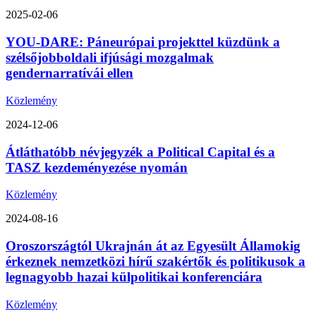
2025-02-06
YOU-DARE: Páneurópai projekttel küzdünk a
szélsőjobboldali ifjúsági mozgalmak
gendernarratívái ellen
Közlemény
2024-12-06
Átláthatóbb névjegyzék a Political Capital és a
TASZ kezdeményezése nyomán
Közlemény
2024-08-16
Oroszországtól Ukrajnán át az Egyesült Államokig
érkeznek nemzetközi hírű szakértők és politikusok a
legnagyobb hazai külpolitikai konferenciára
Közlemény