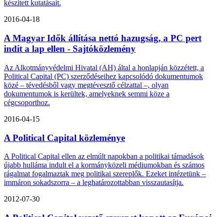
készített kutatásait.
2016-04-18
A Magyar Idők állítása nettó hazugság, a PC pert
indít a lap ellen - Sajtóközlemény
Az Alkotmányvédelmi Hivatal (AH) által a honlapján közzétett, a
Political Capital (PC) szerződéseihez kapcsolódó dokumentumok
közé – tévedésből vagy megtévesztő célzattal –, olyan
dokumentumok is kerültek, amelyeknek semmi köze a
cégcsoporthoz.
2016-04-15
A Political Capital közleménye
A Political Capital ellen az elmúlt napokban a politikai támadások
újabb hulláma indult el a kormányközeli médiumokban és számos
rágalmat fogalmaztak meg politikai szereplők. Ezeket intézetünk –
immáron sokadszorra – a leghatározottabban visszautasítja.
2012-07-30