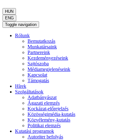
HUN
ENG
Toggle navigation
Rólunk
Bemutatkozás
Munkatársaink
Partnereink
Kezdeményezéseink
Sajtószoba
Médiamegjelenéseink
Kapcsolat
Támogatás
Hírek
Szolgáltatások
Adatbányászat
Ágazati elemzés
Kockázat-előrejelzés
Közösségimédia-kutatás
Közvélemény-kutatás
Politikai elemzés
Kutatási programok
Autoriter befolyás