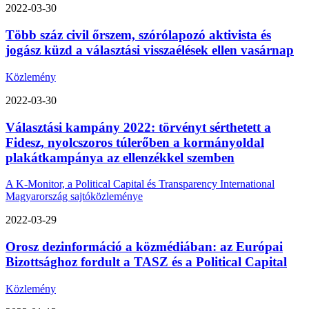
2022-03-30
Több száz civil őrszem, szórólapozó aktivista és
jogász küzd a választási visszaélések ellen vasárnap
Közlemény
2022-03-30
Választási kampány 2022: törvényt sérthetett a
Fidesz, nyolcszoros túlerőben a kormányoldal
plakátkampánya az ellenzékkel szemben
A K-Monitor, a Political Capital és Transparency International
Magyarország sajtóközleménye
2022-03-29
Orosz dezinformáció a közmédiában: az Európai
Bizottsághoz fordult a TASZ és a Political Capital
Közlemény