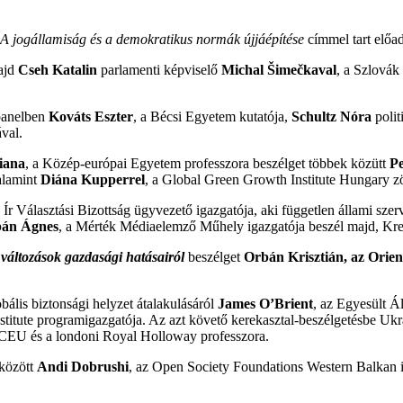
 A jogállamiság és a demokratikus normák újjáépítése
címmel tart előad
ajd
Cseh Katalin
parlamenti képviselő
Michal Šimečkaval
, a Szlovák
panelben
Kováts Eszter
, a Bécsi Egyetem kutatója,
Schultz Nóra
polit
val.
iana
, a Közép-európai Egyetem professzora beszélget többek közütt
P
valamint
Diána Kupperrel
, a Global Green Growth Institute Hungary zö
z Ír Választási Bizottság ügyvezető igazgatója, aki független állami szer
án Ágnes
, a Mérték Médiaelemző Műhely igazgatója beszél majd, Krekó
i változások gazdasági hatásairól
beszélget
Orbán Krisztián
, az Orien
obális biztonsági helyzet átalakulásáról
James O’Brient
, az Egyesült 
itute programigazgatója. Az azt követő kerekasztal-beszélgetésbe Uk
 CEU és a londoni Royal Holloway professzora.
 között
Andi Dobrushi
, az Open Society Foundations Western Balkan 