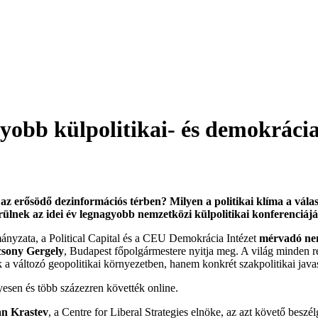
yobb külpolitikai- és demokráci
 az erősödő dezinformációs térben? Milyen a politikai klíma a vála
ülnek az idei év legnagyobb nemzetközi külpolitikai konferenciájá
yzata, a Political Capital és a CEU Demokrácia Intézet
mérvadó nemz
sony Gergely
, Budapest főpolgármestere nyitja meg. A világ minden r
változó geopolitikai környezetben, hanem konkrét szakpolitikai javasl
esen és több százezren követték online.
an Krastev
, a Centre for Liberal Strategies elnöke, az azt követő besz