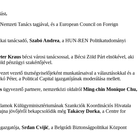
ást
.
 Nemzeti Tanács tagjával, és a European Council on Foreign
ikai tanácsadó,
Szabó Andrea
, a HUN-REN Politikatudományi
eter Kraus
bécsi városi tanácsossal, a Bécsi Zöld Párt elnökével, aki
ld pénzügyi szakértőjével.
vezet vezető tisztségviselőjeként munkatársaival a választásokkal és a
 Péter, a Political Capital igazgatójának moderálása mellett.
s
ügyvezető partnere, nemzetközi oldalról
Ming-chin Monique Chu
,
Államok Külügyminisztériumának Szankciók Koordinációs Hivatala
rajna jövőjéről bekapcsolódik még
Takácsy
Dorka
, a Centre for
igazgatója,
Srđan Cvijić
, a Belgrádi Biztonságpolitikai Központ