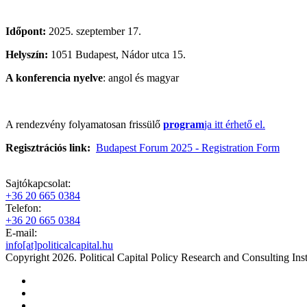
Időpont:
2025. szeptember 17.
Helyszín:
1051 Budapest, Nádor utca 15.
A konferencia nyelve
: angol és magyar
A rendezvény folyamatosan frissülő
program
ja itt érhető el.
Regisztrációs link:
Budapest Forum 2025 - Registration Form
Sajtókapcsolat:
+36 20 665 0384
Telefon:
+36 20 665 0384
E-mail:
info[at]politicalcapital.hu
Copyright 2026. Political Capital Policy Research and Consulting Inst