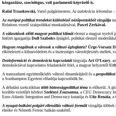
közgazdász, szociológus, volt parlamenti képviselő is.
Rafał Trzaskowski,
Varsó polgármestere,
Az autokrácia lebontása –
Az európai politikai trendeket különböző nézőpontokból vizsgálja
m
Relations vezető szakpolitikai munkatársával,
Pawel Zerkával.
A választások előtti magyar politikai klímát
elemzi a magyar nyelvű 
Intézet igazgatója
Dull Szabolcs
újságíró, politikai elemző moderálásá
Hogyan reagálnak a városok a változó éghajlatra?
Ürge-Vorsatz D
elkötelezett a klímavédelem és a tisztességes városfejlesztés mellett, 
Dezinformáció és demokrácia kapcsolatát
tárgyalja
Art O’Leary
, a
demokráciával kapcsolatos feladatokért felel, a magyar helyzetről
Urb
A transzatlanti együttműködés változó dinamikájáról és a
geopolitika
a Southampton Egyetem előadója kapcsolódik be.
A délutáni szekciókban
több biztonságpolitikai téma
is előkerül. A gl
korábbi vezetőjét kérdezi
Szelényi Zsuzsanna
, a CEU Democracy Inst
Euro-Atlantic Integration and Democracy kutatója és
Uitz Renáta
, a
A nyugat-balkáni polgári ellenállás változó formáit
vizsgálja többek
elnöke és Németh Ferenc balkán-szakértő.