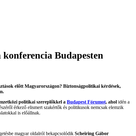
a konferencia Budapesten
sztások előtt Magyarországon? Biztonságpolitikai kérdések,
n.
etközi politikai szereplőkkel a
Budapest Fórumot
, ahol
idén a
észéről érkező elismert szakértők és politikusok nemcsak elemzik
atokkal is előállnak.
élgetésbe magyar oldalról bekapcsolódik
Scheiring
G
ábor