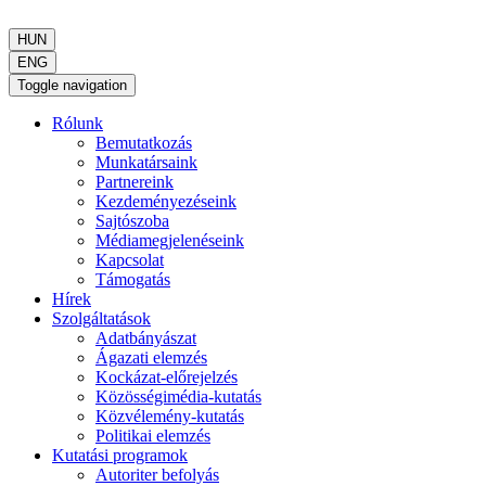
HUN
ENG
Toggle navigation
Rólunk
Bemutatkozás
Munkatársaink
Partnereink
Kezdeményezéseink
Sajtószoba
Médiamegjelenéseink
Kapcsolat
Támogatás
Hírek
Szolgáltatások
Adatbányászat
Ágazati elemzés
Kockázat-előrejelzés
Közösségimédia-kutatás
Közvélemény-kutatás
Politikai elemzés
Kutatási programok
Autoriter befolyás