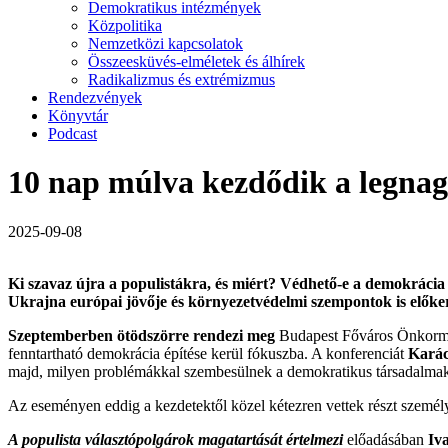
Demokratikus intézmények
Közpolitika
Nemzetközi kapcsolatok
Összeesküvés-elméletek és álhírek
Radikalizmus és extrémizmus
Rendezvények
Könyvtár
Podcast
10 nap múlva kezdődik a legnag
2025-09-08
Ki szavaz újra a populistákra, és miért? Védhető-e a demokrácia
Ukrajna európai jövője és környezetvédelmi szempontok is előker
Szeptemberben ötödszörre rendezi meg
Budapest Főváros Önkormán
fenntartható demokrácia építése kerül fókuszba. A konferenciát
Karác
majd, milyen problémákkal szembesülnek a demokratikus társadalmak a 
Az eseményen eddig a kezdetektől közel kétezren vettek részt személy
A populista választópolgárok magatartását értelmezi
előadásában
Iv