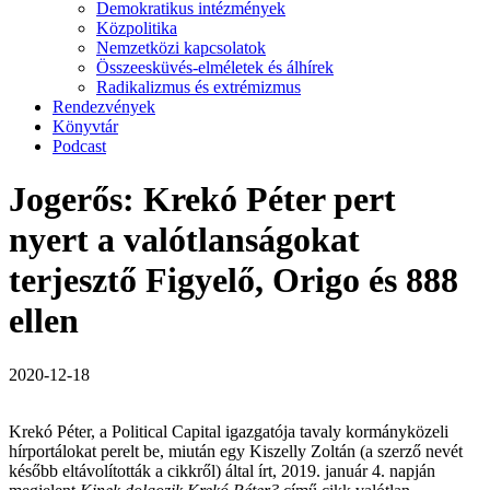
Demokratikus intézmények
Közpolitika
Nemzetközi kapcsolatok
Összeesküvés-elméletek és álhírek
Radikalizmus és extrémizmus
Rendezvények
Könyvtár
Podcast
Jogerős: Krekó Péter pert
nyert a valótlanságokat
terjesztő Figyelő, Origo és 888
ellen
2020-12-18
Krekó Péter, a Political Capital igazgatója tavaly kormányközeli
hírportálokat perelt be, miután egy Kiszelly Zoltán (a szerző nevét
később eltávolították a cikkről) által írt,
2019. január 4. napján