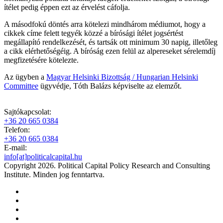
ítélet pedig éppen ezt az érvelést cáfolja.
A másodfokú döntés arra kötelezi mindhárom médiumot, hogy a
cikkek címe felett tegyék közzé a bírósági ítélet jogsértést
megállapító rendelkezését, és tartsák ott minimum 30 napig, illetőleg
a cikk elérhetőségéig. A bíróság ezen felül az alpereseket sérelemdíj
megfizetésére kötelezte.
Az ügyben a
Magyar Helsinki Bizottság / Hungarian Helsinki
Committee
ügyvédje, Tóth Balázs képviselte az elemzőt.
Sajtókapcsolat:
+36 20 665 0384
Telefon:
+36 20 665 0384
E-mail:
info[at]politicalcapital.hu
Copyright 2026. Political Capital Policy Research and Consulting
Institute. Minden jog fenntartva.