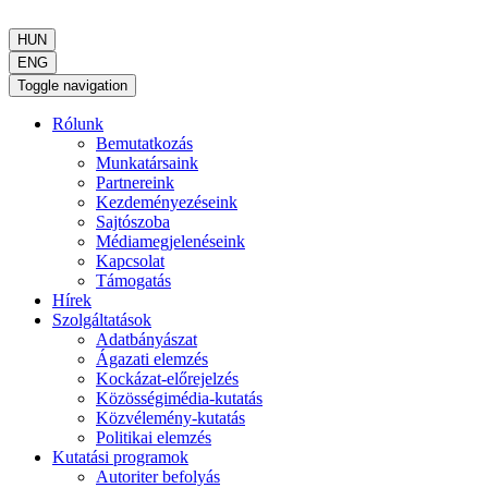
HUN
ENG
Toggle navigation
Rólunk
Bemutatkozás
Munkatársaink
Partnereink
Kezdeményezéseink
Sajtószoba
Médiamegjelenéseink
Kapcsolat
Támogatás
Hírek
Szolgáltatások
Adatbányászat
Ágazati elemzés
Kockázat-előrejelzés
Közösségimédia-kutatás
Közvélemény-kutatás
Politikai elemzés
Kutatási programok
Autoriter befolyás