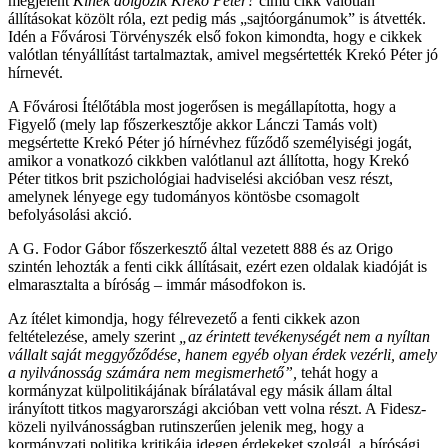
megjelent
Kinek dolgozik Krekó Péter?
című cikk valótlan
állításokat közölt róla, ezt pedig más „sajtóorgánumok” is átvették.
Idén a Fővárosi Törvényszék első fokon kimondta, hogy
e cikkek
valótlan tényállítást tartalmaztak, amivel megsértették Krekó Péter jó
hírnevét.
A Fővárosi Ítélőtábla most jogerősen is megállapította, hogy a
Figyelő (mely lap főszerkesztője akkor Lánczi Tamás volt)
megsértette
Krekó Péter jó hírnévhez fűződő személyiségi jogát,
amikor a vonatkozó cikkben valótlanul azt állította, hogy Krekó
Péter titkos brit pszichológiai hadviselési akcióban vesz részt,
amelynek lényege egy tudományos köntösbe csomagolt
befolyásolási akció.
A G. Fodor Gábor főszerkesztő által vezetett 888 és az Origo
szintén lehozták a fenti cikk állításait, ezért ezen oldalak kiadóját is
elmarasztalta a bíróság – immár másodfokon is.
Az ítélet kimondja, hogy félrevezető a fenti cikkek azon
feltételezése, amely szerint
„
az érintett tevékenységét nem a nyíltan
vállalt saját meggyőződése, hanem egyéb olyan érdek vezérli, amely
a nyilvánosság számára nem megismerhető”,
tehát hogy
a
kormányzat külpolitikájának bírálatával
egy másik állam által
irányított titkos magyarországi akcióban vett volna részt. A Fidesz-
közeli nyilvánosságban rutinszerűen jelenik meg, hogy a
kormányzati politika kritikája idegen érdekeket szolgál, a bírósági