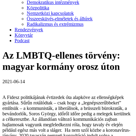
Demokratikus intézmények
Közpolitika
Nemzetközi kapcsolatok
Összeesküvés-elméletek és álhírek
Radikalizmus és extrémizmus
Rendezvények
Könyvtár
Podcast
Az LMBTQ-ellenes törvény:
magyar kormány orosz úton
2021-06-14
A Fidesz politikájának évtizedek óta alapköve az ellenségképek
gyártása. Sűrűn rotálódtak – csak hogy a „legnépszerűbbeket”
említsük – a kommunisták, a liberálisok, a brüsszeli bürokraták, a
bevándorlók, Soros György, időről időre pedig a melegek kerülnek
a célkeresztbe. Az állandóan változó kommunikációs zajban
hajlamosak vagyunk megfeledkezni róla, hogy tavaly év elején
például egész más volt a sláger. Ha nem szól közbe a koronavírus-
járvány, 2020 tavaszán nemzeti konzultáció indult volna a