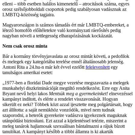
elleni – több esetben halálos kimenetelű – atrocitások száma, egyes
orosz szélsőjobboldali csoportok pedig szabályosan vadásznak az
LMBTQ-közösség tagjaira.
Magyarországon is számos támadás ért már LMBTQ-embereket, a
létező homofób előítéletekre való kormányzati ráerősítés pedig
nagyban növeli a tettlegesség elharapózásának kockázatát.
Nem csak orosz minta
Bár a kormány törvényjavaslata az orosz mintát követi, a pedofilok
és melegek egy kategóriába terelése ennél általánosabb jelenség.
Antoni Rita a 24.hu-n már két évvel ezelőtt
felelevenített
egy
tanulságos amerikai esetet:
„1977-ben a floridai Dade megye vezetése megszavazta a melegek
munkahelyi diszkriminációját megtiltó rendelkezést. Erre egy Anita
Bryant nevű helyi lakos
Mentsük meg a gyermekeinket!
elnevezéssel
kampányt indított, és elérte a rendelet visszavonását. Hogyan
sikerült ez neki? Többek közt azzal ijesztette meg polgártársait, hogy
azt állította: a saját nemükhöz vonzódók, mivel nem tudnak
szaporodni, a heterók gyerekeire vadászva igyekeznek maguknak
utánpótlást biztosítani. Ezt azzal a kijelentéssel tetézte, miszerint a
meleg tanárok hajlamosak szexuálisan bántalmazni a rájuk bízott
tanulókat. A kampányt később a többi államra is ki akarták