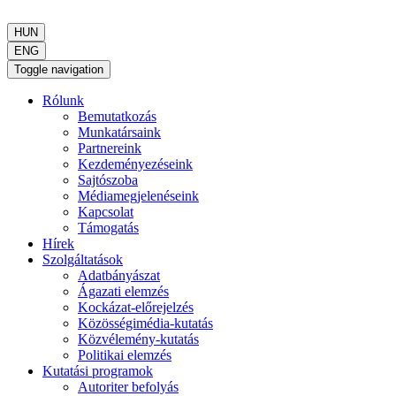
HUN
ENG
Toggle navigation
Rólunk
Bemutatkozás
Munkatársaink
Partnereink
Kezdeményezéseink
Sajtószoba
Médiamegjelenéseink
Kapcsolat
Támogatás
Hírek
Szolgáltatások
Adatbányászat
Ágazati elemzés
Kockázat-előrejelzés
Közösségimédia-kutatás
Közvélemény-kutatás
Politikai elemzés
Kutatási programok
Autoriter befolyás