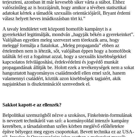
terjeszteni, azonban itt már kevesebb siker várta a stábot. Ehhez
valószínűleg az is hozzájárult, hogy amikor a tévében statisztikai
adatokat kértek a támadók szexuális orientációjáról, Bryant érdemi
válasz helyett heves imádkozásban tört ki.”
A tavaly lendületet vett központi homofób kampányt is a
gyerekekkel legitimálják, mondván „hagyják békén a gyerekeinket”.
Valójában egyetlen meleg szervezet sem törekszik arra, hogy
meleggé formálja a fiatalokat. „Meleg propaganda” ebben az
értelemben nem is létezik, sőt, valójában éppen hogy a homofóbok
találták fel ezt a fogalmat azzal, hogy a szexuális kisebbségekkel
kapcsolatos felvilágosítási, érdekvédelmi és jogvédő munkát
propagandának állítják be. Holott ezek a tevékenységek nem a sokat
hangoztatott hagyományos családmodell ellen emel szót, hanem
valamennyi családért, köztük azon kisebbségek tagjaiért, akik
napjainkban is diszkriminációt szenvednek el.
Sakkot kapott-e az ellenzék?
Belpolitikai szemszögből nézve a szokásos, Finkelstein-formulának
is nevezett technikáról van szó: a kormányoldal intenzív kampány
keretében, a társadalomban széles körben meglévő előítéletekre
építve bélyegez meg egyes csoportokat. Bevett technika ez az USA-