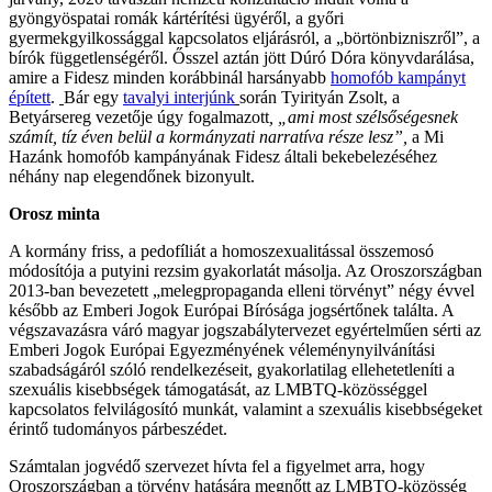
gyöngyöspatai romák kártérítési ügyéről, a győri
gyermekgyilkossággal kapcsolatos eljárásról, a „börtönbizniszről”, a
bírók függetlenségéről. Ősszel aztán jött Dúró Dóra könyvdarálása,
amire a Fidesz minden korábbinál harsányabb
homofób kampányt
épített
.
Bár egy
tavalyi interjúnk
során Tyirityán Zsolt, a
Betyársereg vezetője úgy fogalmazott
, „ami most szélsőségesnek
számít, tíz éven belül a kormányzati narratíva része lesz”,
a Mi
Hazánk homofób kampányának Fidesz általi bekebelezéséhez
néhány nap elegendőnek bizonyult.
Orosz minta
A kormány friss, a pedofíliát a homoszexualitással összemosó
módosítója a putyini rezsim gyakorlatát másolja. Az Oroszországban
2013-ban bevezetett „melegpropaganda elleni törvényt” négy évvel
később az Emberi Jogok Európai Bírósága jogsértőnek találta. A
végszavazásra váró magyar jogszabálytervezet egyértelműen sérti az
Emberi Jogok Európai Egyezményének véleménynyilvánítási
szabadságáról szóló rendelkezéseit, gyakorlatilag ellehetetleníti a
szexuális kisebbségek támogatását, az LMBTQ-közösséggel
kapcsolatos felvilágosító munkát, valamint a szexuális kisebbségeket
érintő tudományos párbeszédet.
Számtalan jogvédő szervezet hívta fel a figyelmet arra, hogy
Oroszországban a törvény hatására megnőtt az LMBTQ-közösség