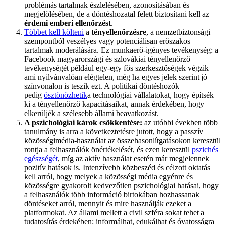
problémás tartalmak észlelésében, azonosításában és
megjelölésében, de a döntéshozatal felett biztosítani kell az
érdemi emberi ellenőrzést
.
Többet kell költeni
a
tényellenőrzésre
, a nemzetbiztonsági
szempontból veszélyes vagy potenciálisan erőszakos
tartalmak moderálására. Ez munkaerő-igényes tevékenység: a
Facebook magyarországi és szlovákiai tényellenőrző
tevékenységét például egy-egy fős szerkesztőségek végzik –
ami nyilvánvalóan elégtelen, még ha egyes jelek szerint jó
színvonalon is teszik ezt. A politikai döntéshozók
pedig
ösztönözhetik
a technológiai vállalatokat, hogy építsék
ki a tényellenőrző kapacitásaikat, annak érdekében, hogy
elkerüljék a szélesebb állami beavatkozást.
A pszichológiai károk csökkentése:
az utóbbi években több
tanulmány is arra a következtetésre jutott, hogy a passzív
közösségimédia-használat az összehasonlítgatásokon keresztül
rontja a felhasználók önértékelését, és ezen keresztül
pszichés
egészségét
, míg az aktív használat esetén már megjelennek
pozitív hatások is. Intenzívebb közbeszéd és célzott oktatás
kell arról, hogy melyek a közösségi média egyénre és
közösségre gyakorolt kedvezőtlen pszichológiai hatásai, hogy
a felhasználók több információ birtokában hozhassanak
döntéseket arról, mennyit és mire használják ezeket a
platformokat. Az állami mellett a civil szféra sokat tehet a
tudatosítás érdekében: informálhat, edukálhat és óvatosságra