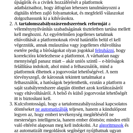
újságírók és a civilek hozzáférését a platformok
adatbázisaihoz, hogy átfogóan lehessen tanulmányozni a
digitális térben zajló folyamatokat, és megfelelő válaszokat
dolgozhassunk ki a kihívásokra.
A
tartalomszabályozás
rendszerének
reformját
a
véleménynyilvánítás szabadságának tiszteletben tartása mellett
kell meghozni. Az egyértelműen jogellenes tartalmak
eltávolítását a platformoknak rövid határidőn belül el kell
végezniük, annak mulasztása vagy jogellenes eltávolítása
esetére pedig a bíróságokat olyan jogokkal
felruházni
, hogy
korrekcióra kötelezhesse a platformot. A várhatóan nagy
mennyiségű panasz miatt – akár uniós szintű – e-bíróságok
felállítása indokolt, ahol mind a felhasználók, mind a
platformok élhetnek a jogorvoslat lehetőségével. A nem
törvényszegő, de károsnak tekintett tartalmakat a
felhasználók, a hatóságok bejelenthetik, ezután a platform a
saját szabályrendszere alapján dönthet azok korlátozásáról
vagy eltávolításáról. A belső és külső jogorvoslat lehetőségét
itt is biztosítani kell.
Kulcsfontosságú, hogy a tartalomszabályozással kapcsolatos
döntéseket
ne automatizálják
teljesen, hanem a kiindulópont
legyen az, hogy emberi tevékenység megítéléséről ne
mesterséges intelligencia, hanem ember döntsön; minden ettől
való eltérést alaposan meg kell indokolni. Az
algoritmusok
és
az automatizált megoldások segítséget nyújthatnak ugyan