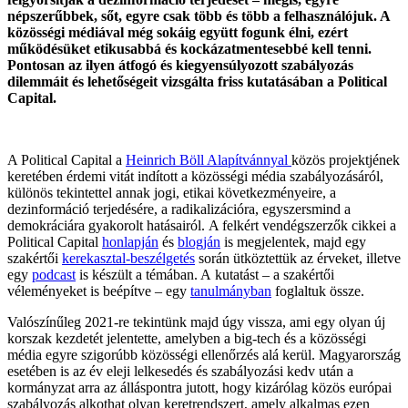
népszerűbbek, sőt, egyre csak több és több a felhasználójuk. A
közösségi médiával még sokáig együtt fogunk élni, ezért
működésüket etikusabbá és kockázatmentesebbé kell tenni.
Pontosan az ilyen átfogó és kiegyensúlyozott szabályozás
dilemmáit és lehetőségeit vizsgálta friss kutatásában a Political
Capital.
A Political Capital a
Heinrich Böll Alapítvánnyal
közös projektjének
keretében érdemi vitát indított a közösségi média szabályozásáról,
különös tekintettel annak jogi, etikai következményeire, a
dezinformáció terjedésére, a radikalizációra, egyszersmind a
demokráciára gyakorolt hatásairól. A felkért vendégszerzők cikkei a
Political Capital
honlapján
és
blogján
is megjelentek, majd egy
szakértői
kerekasztal-beszélgetés
során ütköztettük az érveket, illetve
egy
podcast
is készült a témában. A kutatást – a szakértői
véleményeket is beépítve – egy
tanulmányban
foglaltuk össze.
Valószínűleg 2021-re tekintünk majd úgy vissza, ami egy olyan új
korszak kezdetét jelentette, amelyben a big-tech és a közösségi
média egyre szigorúbb közösségi ellenőrzés alá kerül. Magyarország
esetében is az év eleji lelkesedés és szabályozási kedv után a
kormányzat arra az álláspontra jutott, hogy kizárólag közös európai
szabályozás alkothat olyan keretrendszert, amely alkalmas ezen