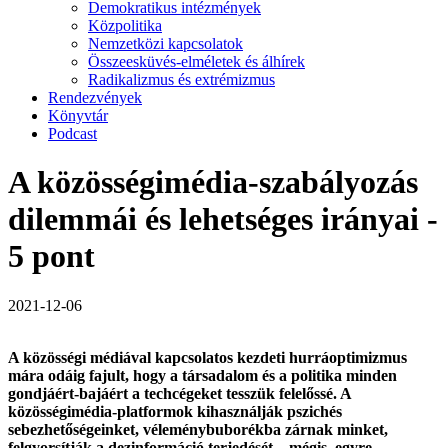
Demokratikus intézmények
Közpolitika
Nemzetközi kapcsolatok
Összeesküvés-elméletek és álhírek
Radikalizmus és extrémizmus
Rendezvények
Könyvtár
Podcast
A közösségimédia-szabályozás
dilemmái és lehetséges irányai -
5 pont
2021-12-06
A közösségi médiával kapcsolatos kezdeti hurráoptimizmus
mára odáig fajult, hogy a társadalom és a politika minden
gondjáért-bajáért a techcégeket tesszük felelőssé. A
közösségimédia-platformok kihasználják pszichés
sebezhetőségeinket, véleménybuborékba zárnak minket,
felgyorsítják a dezinformáció terjedését – mégis, egyre