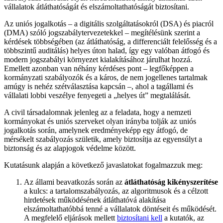
vállalatok átláthatóságát és elszámoltathatóságát biztosítani.
Az uniós jogalkotás – a digitális szolgáltatásokról (DSA) és piacról
(DMA) szóló jogszabálytervezetekkel – megítélésünk szerint a
kérdések többségében (az átláthatóság, a differenciált felelősség és a
többszintű auditálás) helyes úton halad, így egy valóban átfogó és
modern jogszabályi környezet kialakításához járulhat hozzá.
Emellett azonban van néhány kérdéses pont – legfőképpen a
kormányzati szabályozók és a káros, de nem jogellenes tartalmak
amúgy is nehéz szétválasztása kapcsán –, ahol a tagállami és
vállalati lobbi veszélye fenyegeti a „helyes út” megtalálását.
A civil társadalomnak jelenleg az a feladata, hogy a nemzeti
kormányokat és uniós szerveket olyan irányba tolják az uniós
jogalkotás során, amelynek eredményeképp egy átfogó, de
mérsékelt szabályozás születik, amely biztosítja az egyensúlyt a
biztonság és az alapjogok védelme között.
Kutatásunk alapján a következő javaslatokat fogalmazzuk meg:
Az állami beavatkozás során az
átláthatóság
kikényszerítése
a kulcs: a tartalomszabályozás, az algoritmusok és a célzott
hirdetések működésének átláthatóvá alakítása
elszámoltathatóbbá tenné a vállalatok döntéseit és működését.
A megfelelő eljárások mellett
biztosítani kell
a kutatók, az