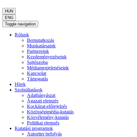
HUN
ENG
Toggle navigation
Rólunk
Bemutatkozás
Munkatársaink
Partnereink
Kezdeményezéseink
Sajtószoba
Médiamegjelenéseink
Kapcsolat
Támogatás
Hírek
Szolgáltatások
Adatbányászat
Ágazati elemzés
Kockázat-előrejelzés
Közösségimédia-kutatás
Közvélemény-kutatás
Politikai elemzés
Kutatási programok
Autoriter befolyás