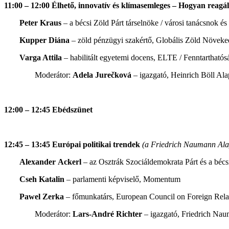
11:00 – 12:00 Élhető, innovatív és klímasemleges – Hogyan reag
Peter Kraus
– a bécsi Zöld Párt társelnöke / városi tanácsnok é
Kupper Diána
– zöld pénzügyi szakértő, Globális Zöld Növeke
Varga Attila
– habilitált egyetemi docens, ELTE / Fenntarthatós
Moderátor:
Adela Jurečková
– igazgató, Heinrich Böll Ala
12:00 – 12:45 Ebédszünet
12:45 – 13:45 Európai politikai trendek
(a Friedrich Naumann Ala
Alexander Ackerl
– az Osztrák Szociáldemokrata Párt és a bécs
Cseh Katalin
– parlamenti képviselő, Momentum
Pawel Zerka
– főmunkatárs, European Council on Foreign Rela
Moderátor:
Lars-André Richter
– igazgató, Friedrich Nau