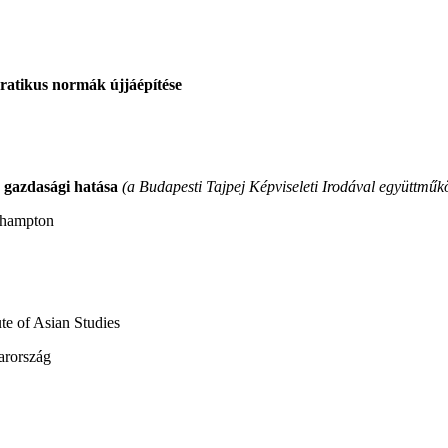
ratikus normák újjáépítése
k gazdasági hatása
(a Budapesti Tajpej Képviseleti Irodával együttmű
uthampton
te of Asian Studies
arország