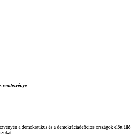
s rendezvénye
vényén a demokratikus és a demokráciadeficites országok előtt álló
szokat.