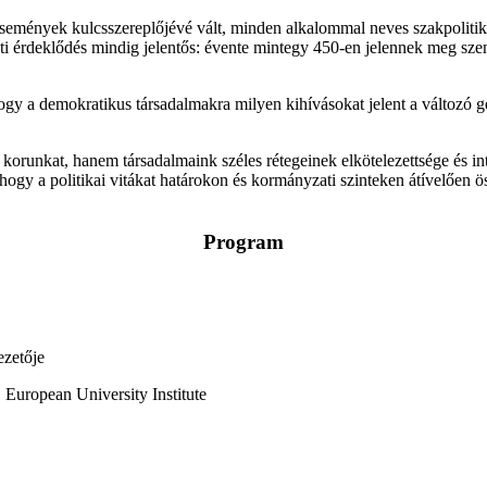
semények kulcsszereplőjévé vált, minden alkalommal neves szakpolitik
nti érdeklődés mindig jelentős: évente mintegy 450-en jelennek meg szem
y a demokratikus társadalmakra milyen kihívásokat jelent a változó g
nkat, hanem társadalmaink széles rétegeinek elkötelezettsége és intel
hogy a politikai vitákat határokon és kormányzati szinteken átívelően ös
Program
ezetője
, European University Institute