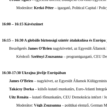
Moderátor:
Krekó
Péter
– igazgató, Political Capital / Pol
16:00 – 16:15 Kávészünet
16:15 – 16:30 A globális biztonsági színtér átalakulása és Európa
Beszélgetés
James O’Brien
nagykövettel, az Egyesült Államo
Kérdező:
Szelényi Zsuzsanna
– programigazgató, CEU Dem
16:30-17:30 Ukrajna jövője Európában
James O’Brien
– nagykövet, az Egyesült Államok Külügymini
Takácsy Dorka
– külsős kutató munkatárs, Euro-Atlanti Integrá
Uitz Renáta
– kutató főmunkatárs, CEU Demokrácia intézet / J
Moderátor:
Végh Zsuzsanna
– politikai elemző, German M