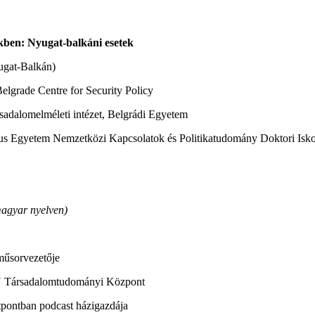
mekben: Nyugat-balkáni esetek
ugat-Balkán)
elgrade Centre for Security Policy
ársadalomelméleti intézet, Belgrádi Egyetem
nus Egyetem Nemzetközi Kapcsolatok és Politikatudomány Doktori Isko
agyar nyelven)
 műsorvezetője
EN Társadalomtudományi Központ
Ötpontban podcast házigazdája