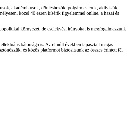
usok, akadémikusok, döntéshozók, polgármesterek, aktivisták,
élyesen, közel 40 ezren kísérik figyelemmel online, a hazai és
eopolitikai környezet, de cselekvési irányokat is megfogalmazzunk
lektuális bátorsága is. Az elmúlt években tapasztalt magas
ztönözzük, és közös platformot biztosítsunk az összes érintett fél