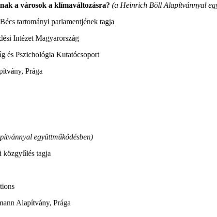
álnak a városok a klímaváltozásra?
(a Heinrich Böll Alapítvánnyal e
s Bécs tartományi parlamentjének tagja
dési Intézet Magyarország
ág és Pszichológia Kutatócsoport
pítvány, Prága
pítvánnyal együttműködésben)
i közgyűlés tagja
tions
mann Alapítvány, Prága