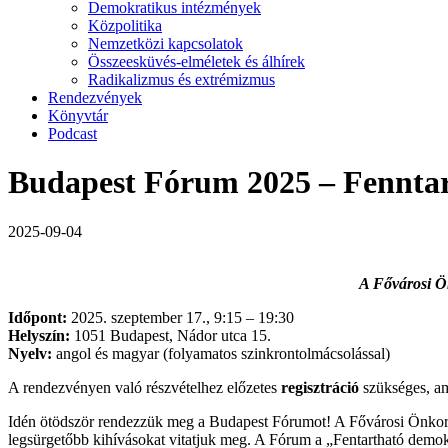
Demokratikus intézmények
Közpolitika
Nemzetközi kapcsolatok
Összeesküvés-elméletek és álhírek
Radikalizmus és extrémizmus
Rendezvények
Könyvtár
Podcast
Budapest Fórum 2025 – Fenntar
2025-09-04
A Fővárosi Ö
Időpont:
2025. szeptember 17., 9:15 – 19:30
Helyszín:
1051 Budapest, Nádor utca 15.
Nyelv:
angol és magyar (folyamatos szinkrontolmácsolással)
A rendezvényen való részvételhez előzetes
regisztráció
szükséges, a
Idén ötödször rendezzük meg a Budapest Fórumot! A Fővárosi Önkormá
legsürgetőbb kihívásokat vitatjuk meg. A Fórum a „Fentartható demokrác