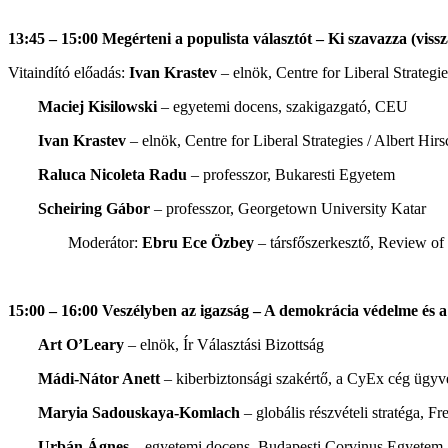
13:45 – 15:00 Megérteni a populista választót – Ki szavazza (vissz
Vitaindító előadás:
Ivan Krastev
– elnök, Centre for Liberal Strate
Maciej Kisilowski
– egyetemi docens, szakigazgató, CEU
Ivan Krastev
–
elnök, Centre for Liberal Strategies / Albert 
Raluca Nicoleta Radu
– professzor, Bukaresti Egyetem
Scheiring Gábor
– professzor, Georgetown University Katar
Moderátor:
Ebru Ece Özbey
– társfőszerkesztő, Review o
15:00 – 16:00 Veszélyben az igazság – A demokrácia védelme és a
Art O’Leary
– elnök, Ír Választási Bizottság
Mádi-Nátor Anett
–
kiberbiztonsági szakértő, a CyEx cég ügyv
Maryia Sadouskaya-Komlach
– globális részvételi stratéga, 
Urbán Ágnes
– egyetemi docens, Budapesti Corvinus Egyetem