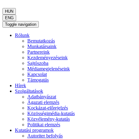
HUN
ENG
Toggle navigation
Rólunk
Bemutatkozás
Munkatársaink
Partnereink
Kezdeményezéseink
Sajtószoba
Médiamegjelenéseink
Kapcsolat
Támogatás
Hírek
Szolgáltatások
Adatbányászat
Ágazati elemzés
Kockázat-előrejelzés
Közösségimédia-kutatás
Közvélemény-kutatás
Politikai elemzés
Kutatási programok
Autoriter befolyás