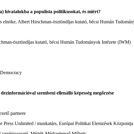
a) hivatalukba a populista politikusokat, és miért?
gies elnöke, Albert Hirschman-ösztöndíjas kutató, bécsi Humán Tudomá
Hirschman-ösztöndíjas kutató, bécsi Humán Tudományok Intézete (IWM)
f Democracy
 dezinformációval szembeni ellenálló képesség megőrzése
ezető partnere
Free Press Unlimited / munkatárs, Európai Politikai Elemzések Központja
 / vezérigazgató, Mérték Médiaelemző Műhely