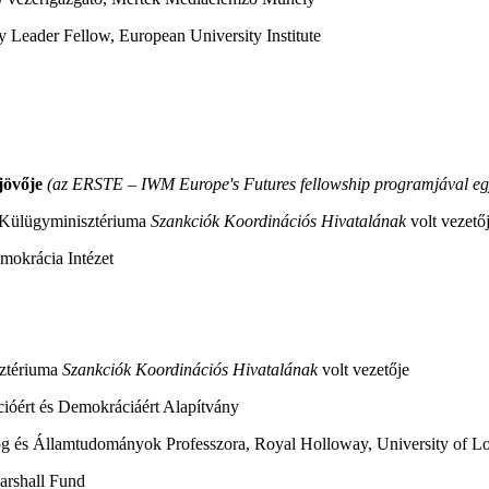
icy Leader Fellow, European University Institute
 jövője
(az ERSTE – IWM Europe's Futures fellowship programjával e
k Külügyminisztériuma
Szankciók Koordinációs Hivatalának
volt vezető
okrácia Intézet
sztériuma
Szankciók Koordinációs Hivatalának
volt vezetője
cióért és Demokráciáért Alapítvány
og és Államtudományok Professzora, Royal Holloway, University of 
arshall Fund