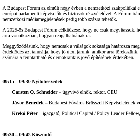
A Budapest Fórum az elmúlt négy évben a nemzetközi szakpolitikai e
európai parlamenti képviselők és biztosok részvételével. A Fórum irá
nemzetközi médiamegjelenések pedig több százra tehetők.
A 2025-ös Budapest Fórum célkitűzése, hogy ne csak megvitassuk, hog
arra vonatkozóan, hogyan reagálhatnának rá.
Meggyőződésünk, hogy nemcsak a válságok sokasága határozza meg koru
érdeklődés azt tanúsítja, hogy jó úton járunk, amikor arra törekszünk, 
számára a fenntartható és demokratikus jövő építésének érdekében.
09:15 – 09:30 Nyitóbeszédek
Carsten Q. Schneider
– ügyvivő elnök, rektor, CEU
Jávor Benedek
– Budapest Főváros Brüsszeli Képviseletének v
Krekó Péter
– igazgató, Political Capital / Policy Leader Fellow
09:30 – 09:45 Köszöntő