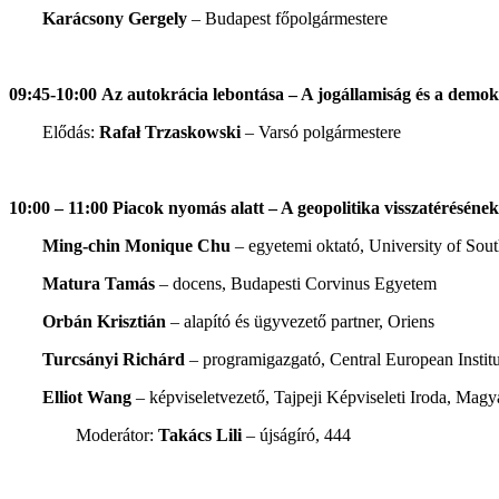
Karácsony Gergely
– Budapest főpolgármestere
09:45-10:00
Az autokrácia lebontása – A jogállamiság és a demok
Elődás:
Rafał Trzaskowski
– Varsó polgármestere
10:00 – 11:00 Piacok nyomás alatt – A geopolitika visszatéréséne
Ming-chin Monique Chu
– egyetemi oktató, University of So
Matura Tamás
– docens, Budapesti Corvinus Egyetem
Orbán
Krisztián
– alapító és ügyvezető partner, Oriens
Turcsányi Richárd
– programigazgató, Central European Institu
Elliot Wang
– képviseletvezető, Tajpeji Képviseleti Iroda, Magy
Moderátor:
Takács Lili
– újságíró, 444