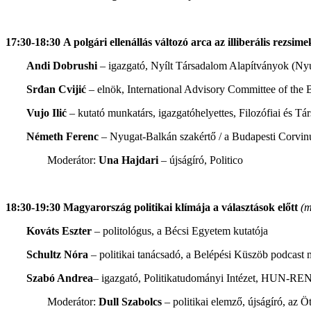
17:30-18:30 A polgári ellenállás változó arca az illiberális rezsi
Andi Dobrushi
– igazgató, Nyílt Társadalom Alapítványok (Ny
Srđan Cvijić
– elnök, International Advisory Committee of the B
Vujo Ilić
– kutató munkatárs, igazgatóhelyettes, Filozófiai és T
Németh Ferenc
– Nyugat-Balkán szakértő / a Budapesti Corvi
Moderátor:
Una Hajdari
– újságíró, Politico
18:30-19:30 Magyarország politikai klímája a választások előtt
(m
Kováts Eszter
– politológus, a Bécsi Egyetem kutatója
Schultz Nóra
–
politikai tanácsadó, a Belépési Küszöb podcast
Szabó Andrea
– igazgató, Politikatudományi Intézet, HUN-R
Moderátor:
Dull Szabolcs
– politikai elemző, újságíró, az 