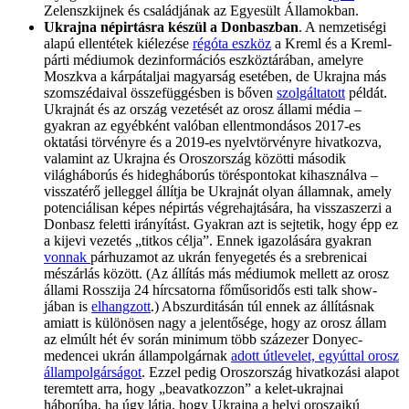
Zelenszkijnek és családjának az Egyesült Államokban.
Ukrajna népirtásra készül a Donbaszban
. A nemzetiségi
alapú ellentétek kiélezése
régóta eszköz
a Kreml és a Kreml-
párti médiumok dezinformációs eszköztárában, amelyre
Moszkva a kárpátaljai magyarság esetében, de Ukrajna más
szomszédaival összefüggésben is bőven
szolgáltatott
példát.
Ukrajnát és az ország vezetését az orosz állami média –
gyakran az egyébként valóban ellentmondásos 2017-es
oktatási törvényre és a 2019-es nyelvtörvényre hivatkozva,
valamint az Ukrajna és Oroszország közötti második
világháborús és hidegháborús töréspontokat kihasználva –
visszatérő jelleggel állítja be Ukrajnát olyan államnak, amely
potenciálisan képes népirtás végrehajtására, ha visszaszerzi a
Donbasz feletti irányítást. Gyakran azt is sejtetik, hogy épp ez
a kijevi vezetés „titkos célja”. Ennek igazolására gyakran
vonnak
párhuzamot az ukrán fenyegetés és a srebrenicai
mészárlás között. (Az állítás más médiumok mellett az orosz
állami Rosszija 24 hírcsatorna főműsoridős esti talk show-
jában is
elhangzott
.) Abszurditásán túl ennek az állításnak
amiatt is különösen nagy a jelentősége, hogy az orosz állam
az elmúlt hét év során minimum több százezer Donyec-
medencei ukrán állampolgárnak
adott útlevelet, egyúttal orosz
állampolgárságot
. Ezzel pedig Oroszország hivatkozási alapot
teremtett arra, hogy „beavatkozzon” a kelet-ukrajnai
háborúba, ha úgy látja, hogy Ukrajna a helyi oroszajkú