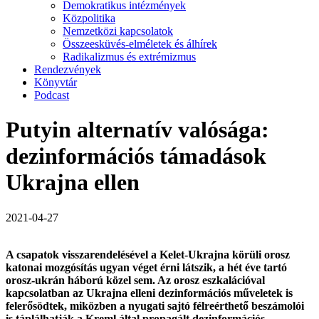
Demokratikus intézmények
Közpolitika
Nemzetközi kapcsolatok
Összeesküvés-elméletek és álhírek
Radikalizmus és extrémizmus
Rendezvények
Könyvtár
Podcast
Putyin alternatív valósága:
dezinformációs támadások
Ukrajna ellen
2021-04-27
A csapatok visszarendelésével a Kelet-Ukrajna körüli orosz
katonai mozgósítás ugyan véget érni látszik, a hét éve tartó
orosz-ukrán háború közel sem. Az orosz eszkalációval
kapcsolatban az Ukrajna elleni dezinformációs műveletek is
felerősödtek, miközben a nyugati sajtó félreérthető beszámolói
is táplálhatják a Kreml által propagált dezinformációs