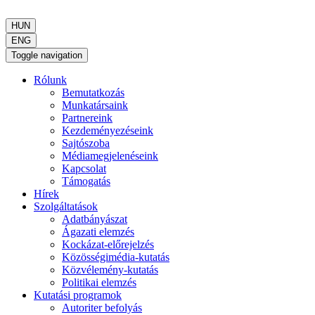
HUN
ENG
Toggle navigation
Rólunk
Bemutatkozás
Munkatársaink
Partnereink
Kezdeményezéseink
Sajtószoba
Médiamegjelenéseink
Kapcsolat
Támogatás
Hírek
Szolgáltatások
Adatbányászat
Ágazati elemzés
Kockázat-előrejelzés
Közösségimédia-kutatás
Közvélemény-kutatás
Politikai elemzés
Kutatási programok
Autoriter befolyás