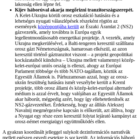
lakosság ellen lépne fel.
Kijev háborúval akarja megőrizni tranzitországszerepét.
A Kelet-Ukrajna körüli orosz eszkaláció hatására és a
lehetséges nyugati válaszlépések részeként rögtön az
események
középpontjába került
az Északi Áramlat 2 (NS2)
gázvezeték, amely továbbra is Európa egyik
legellentmondásosabb energetikai projektje. A vezeték, amely
Ukrajna megkerülésével, a Balti-tengeren keresztül szállítana
orosz gázt Németországnak, hamarosan elkészül, az azon
keresztül történő gáztranzitot viszont – a projekt geopolitikai
kockázataiból kiindulva – Ukrajna mellett valamennyi közép-
kelet-európai uniós ország is ellenzi, ahogy az Európai
Parlament többsége és több NATO-tagállam, köztük az
Egyesült Államok is. Párhuzamosan azzal, hogy az orosz-
ukrán feszültség hatására ismét veszélybe került a Kreml
projektje, több orosz állami és közép-kelet-európai alternatív
médium is azzal érvelt, hogy valójában az Egyesült Államok
akar háborút, mégpedig azért, hogy így ellehetetlenítsék az
NS2-gázvezetéket. Érdekesség, hogy az állítás Alekszej
Navalnij megmérgezése kapcsán is előkerült, azt állítva, hogy
a Nyugat egy része ezen keresztül folytat lejárató kampányt az
orosz-német energiaügyi együttműködés ellen.
A gyakran koordinált jelleggel sulykolt dezinformációs narratívák
mellett egészen egyedi esetekre is sor került. Az információs háború