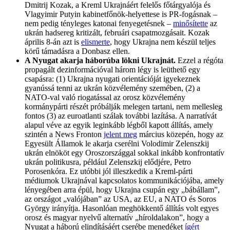
Dmitrij Kozak, a Kreml Ukrajnáért felelős főtárgyalója és
Vlagyimir Putyin kabinetfőnök-helyettese is PR-fogásnak –
nem pedig tényleges katonai fenyegetésnek –
minősítette
az
ukrán hadsereg kritizált, februári csapatmozgásait. Kozak
április 8-án azt is
elismerte
, hogy Ukrajna nem készül teljes
körű támadásra a Donbasz ellen.
A Nyugat akarja háborúba lökni Ukrajnát.
Ezzel a régóta
propagált dezinformációval három légy is leüthető egy
csapásra: (1) Ukrajna nyugati orientációját igyekeznek
gyanússá tenni az ukrán közvélemény szemében, (2) a
NATO-val való riogatással az orosz közvélemény
kormánypárti részét próbálják melegen tartani, nem mellesleg
fontos (3) az euroatlanti szálak további lazítása. A narratívát
alapul véve az egyik leginkább légből kapott állítás, amely
szintén a News Fronton
jelent meg
március közepén, hogy az
Egyesült Államok le akarja cserélni Volodimir Zelenszkij
ukrán elnököt egy Oroszországgal sokkal inkább konfrontatív
ukrán politikusra, például Zelenszkij elődjére, Petro
Porosenkóra. Ez utóbbi jól illeszkedik a Kreml-párti
médiumok Ukrajnával kapcsolatos kommunikációjába, amely
lényegében arra épül, hogy Ukrajna csupán egy „bábállam”,
az országot „valójában” az USA, az EU, a NATO és Soros
György irányítja. Hasonlóan meghökkentő állítás volt egyes
orosz és magyar nyelvű alternatív „híroldalakon”, hogy a
Nyugat a háború elindításáért cserébe menedéket
ígért