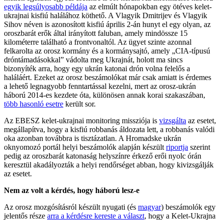
egyik legsúlyosabb példája
az elmúlt hónapokban egy ötéves kelet-
ukrajnai kisfiú halálához köthető. A Vlagyik Dmitrijev és Vlagyik
Sihov néven is azonosított kisfiú április 2-án hunyt el egy olyan, az
oroszbarát erők által irányított faluban, amely mindössze 15
kilométerre található a frontvonaltól. Az ügyet szinte azonnal
felkarolta az orosz kormány és a kormánysajtó, amely „CIA-típusú
dróntámadásokkal” vádolta meg Ukrajnát, holott ma sincs
bizonyíték arra, hogy egy ukrán katonai drón volna felelős a
haláláért. Ezeket az orosz beszámolókat már csak amiatt is érdemes
a lehető legnagyobb fenntartással kezelni, mert az orosz-ukrán
háború 2014-es kezdete óta, különösen annak korai szakaszában,
több hasonló esetre
került sor.
Az EBESZ kelet-ukrajnai monitoring missziója is
vizsgálta
az esetet,
megállapítva, hogy a kisfiú robbanás áldozata lett, a robbanás valódi
oka azonban továbbra is tisztázatlan. A Hromadske ukrán
oknyomozó portál helyi beszámolók alapján készült
riportja
szerint
pedig az oroszbarát katonaság helyszínre érkező erői nyolc órán
keresztül akadályozták a helyi rendőrséget abban, hogy kivizsgálják
az esetet.
Nem az volt a kérdés, hogy háború lesz-e
Az orosz mozgósításról készült nyugati (és
magyar
) beszámolók egy
jelentős része
arra a kérdésre kereste a választ
, hogy a Kelet-Ukrajna