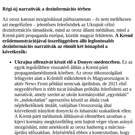
Régi-új narratívák a dezinformációs térben
Az orosz katonai mozgósítással párhuzamosan – és nem mellékesen
azt megelőzően – jelentősen felerősödtek az Ukrajnát célzó
dezinformációs támadások, mind az orosz állami médiában, mind a
Kreml-párti propaganda európai, köztük magyar felületein.
A Kreml
erődemonstrációjával összefüggésben álló legfontosabb
dezinformációs narratívák az elmúlt két hónapból a
következők:
Ukrajna offenzívát készít elő a Donyec-medencében.
Ez az
egyik legsűrűbben visszatérő állítás a Kreml-párti
propagandamédiumok körében. Az orosz titkosszolgálati
felügyelet alatt a Krímből működtetett és Magyarországon is
aktív News Front például nemcsak áprilisban, de 2021 első
negyedévében is több tucat írásában próbálta felerősíteni azt a
narratívát, amely szerint az ukrán kormányoldal „egyoldalú”
és „indokolatlan” agresszióra készül az általa csak
népfelkelőknek titulált, valójában Oroszország által
közvetlenül irányított donyecki és luhanszki szakadárok ellen.
A Kreml-párti médiumok állításaival ellentétben azonban a
kijevi kormány megközelítőleg sem hajtott végre olyan arányú
mozgósítást, mint amekkorát az orosz hadsereg a márciusi-
áprilisi időszakban. Jelzésértékű ebben a kontextusban, hogy