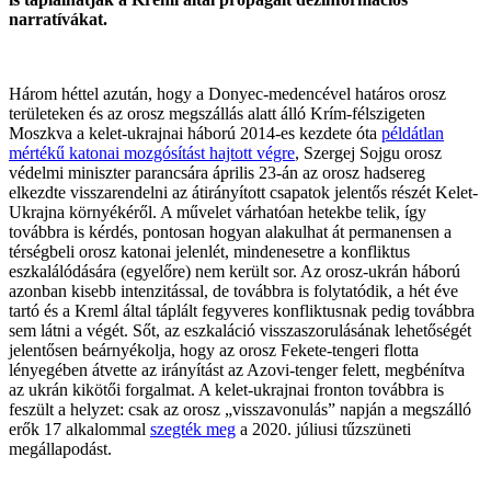
narratívákat.
Három héttel azután, hogy a Donyec-medencével határos orosz
területeken és az orosz megszállás alatt álló Krím-félszigeten
Moszkva a kelet-ukrajnai háború 2014-es kezdete óta
példátlan
mértékű katonai mozgósítást hajtott végre
, Szergej Sojgu orosz
védelmi miniszter parancsára április 23-án az orosz hadsereg
elkezdte visszarendelni az átirányított csapatok jelentős részét Kelet-
Ukrajna környékéről. A művelet várhatóan hetekbe telik, így
továbbra is kérdés, pontosan hogyan alakulhat át permanensen a
térségbeli orosz katonai jelenlét, mindenesetre a konfliktus
eszkalálódására (egyelőre) nem került sor. Az orosz-ukrán háború
azonban kisebb intenzitással, de továbbra is folytatódik, a hét éve
tartó és a Kreml által táplált fegyveres konfliktusnak pedig továbbra
sem látni a végét. Sőt, az eszkaláció visszaszorulásának lehetőségét
jelentősen beárnyékolja, hogy az orosz Fekete-tengeri flotta
lényegében átvette az irányítást az Azovi-tenger felett, megbénítva
az ukrán kikötői forgalmat. A kelet-ukrajnai fronton továbbra is
feszült a helyzet: csak az orosz „visszavonulás” napján a megszálló
erők 17 alkalommal
szegték meg
a 2020. júliusi tűzszüneti
megállapodást.