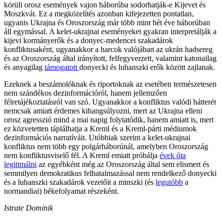
körüli orosz események vajon háborúba sodorhatják-e Kijevet és
Moszkvát. Ez a megközelítés azonban kifejezetten pontatlan,
ugyanis Ukrajna és Oroszország már több mint hét éve háborúban
áll egymással. A kelet-ukrajnai eseményeket gyakran interpretálják a
kijevi kormányerők és a donyec-medencei szakadárok
konfliktusaként, ugyanakkor a harcok valójában az ukrán hadsereg
és az Oroszország által irányított, felfegyverzett, valamint katonailag
és anyagilag
támogatott
donyecki és luhanszki erők között zajlanak.
Ezeknek a beszámolóknak és riportoknak az esetében természetesen
nem szándékos dezinformációról, hanem jellemzően
félretájékoztatásról van szó. Ugyanakkor a konfliktus valódi hátterét
nemcsak amiatt érdemes kihangsúlyozni, mert az Ukrajna elleni
orosz agresszió mind a mai napig folytatódik, hanem amiatt is, mert
ez közvetetten táplálhatja a Kreml és a Kreml-párti médiumok
dezinformációs narratíváit. Utóbbiak szerint a kelet-ukrajnai
konfliktus nem több egy polgárháborúnál, amelyben Oroszország
nem konfliktusviselő fél. A Kreml emiatt próbálja
évek óta
legitimálni
az egyébként még az Oroszország által sem elismert és
semmilyen demokratikus felhatalmazással nem rendelkező donyecki
és a luhanszki szakadárok vezetőit a minszki (és
legutóbb
a
normandiai) békefolyamat részeként.
Istrate Dominik