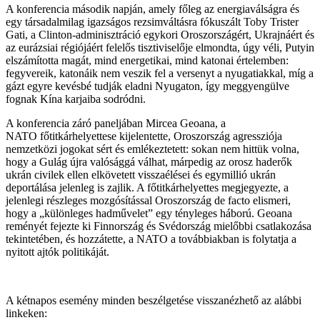
A konferencia második napján, amely főleg az energiaválságra és
egy társadalmilag igazságos rezsimváltásra fókuszált Toby Trister
Gati, a Clinton-adminisztráció egykori Oroszországért, Ukrajnáért és
az eurázsiai régiójáért felelős tisztiviselője elmondta, úgy véli, Putyin
elszámította magát, mind energetikai, mind katonai értelemben:
fegyvereik, katonáik nem veszik fel a versenyt a nyugatiakkal, míg a
gázt egyre kevésbé tudják eladni Nyugaton, így meggyengülve
fognak Kína karjaiba sodródni.
A konferencia záró paneljában Mircea Geoana, a
NATO főtitkárhelyettese kijelentette, Oroszország agressziója
nemzetközi jogokat sért és emlékeztetett: sokan nem hittük volna,
hogy a Gulág újra valósággá válhat, márpedig az orosz haderők
ukrán civilek ellen elkövetett visszaélései és egymillió ukrán
deportálása jelenleg is zajlik. A főtitkárhelyettes megjegyezte, a
jelenlegi részleges mozgósítással Oroszország de facto elismeri,
hogy a „különleges hadművelet” egy tényleges háború. Geoana
reményét fejezte ki Finnország és Svédország mielőbbi csatlakozása
tekintetében, és hozzátette, a NATO a továbbiakban is folytatja a
nyitott ajtók politikáját.
A kétnapos esemény minden beszélgetése visszanézhető az alábbi
linkeken: