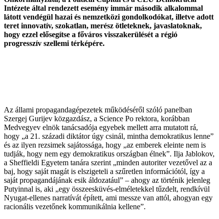
Intézete által rendezett esemény immár második alkalommal
látott vendégül hazai és nemzetközi gondolkodókat, illetve adott
teret innovatív, szokatlan, merész ötleteknek, javaslatoknak,
hogy ezzel elősegítse a főváros visszakerülését a régió
progresszív szellemi térképére.
Az állami propagandagépezetek működéséről szóló panelban
Szergej Gurijev közgazdász, a Science Po rektora, korábban
Medvegyev elnök tanácsadója egyebek mellett arra mutatott rá,
hogy „a 21. századi diktátor úgy csinál, mintha demokratikus lenne”
és az ilyen rezsimek sajátossága, hogy „az emberek eleinte nem is
tudják, hogy nem egy demokratikus országban élnek”. Ilja Jablokov,
a Sheffieldi Egyetem tanára szerint „minden autoriter vezetővel az a
baj, hogy saját magát is elszigeteli a szűretlen információtól, így a
saját propagandájának esik áldozatául” – ahogy az történik jelenleg
Putyinnal is, aki „egy összeesküvés-elméletekkel tűzdelt, rendkívül
Nyugat-ellenes narratívát épített, ami messze van attól, ahogyan egy
racionális vezetőnek kommunikálnia kellene”.