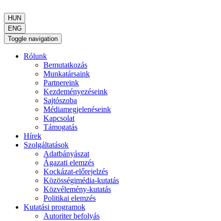
HUN
ENG
Toggle navigation
Rólunk
Bemutatkozás
Munkatársaink
Partnereink
Kezdeményezéseink
Sajtószoba
Médiamegjelenéseink
Kapcsolat
Támogatás
Hírek
Szolgáltatások
Adatbányászat
Ágazati elemzés
Kockázat-előrejelzés
Közösségimédia-kutatás
Közvélemény-kutatás
Politikai elemzés
Kutatási programok
Autoriter befolyás