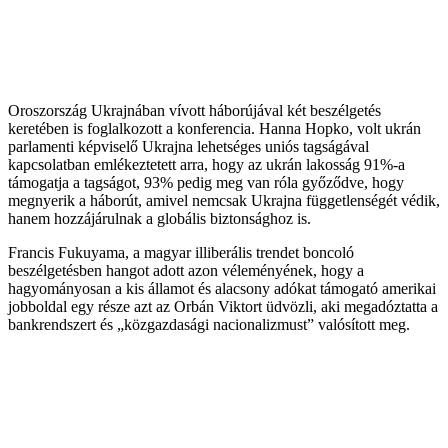
Oroszország Ukrajnában vívott háborújával két beszélgetés
keretében is foglalkozott a konferencia. Hanna Hopko, volt ukrán
parlamenti képviselő Ukrajna lehetséges uniós tagságával
kapcsolatban emlékeztetett arra, hogy az ukrán lakosság 91%-a
támogatja a tagságot, 93% pedig meg van róla győződve, hogy
megnyerik a háborút, amivel nemcsak Ukrajna függetlenségét védik,
hanem hozzájárulnak a globális biztonsághoz is.
Francis Fukuyama, a magyar illiberális trendet boncoló
beszélgetésben hangot adott azon véleményének, hogy a
hagyományosan a kis államot és alacsony adókat támogató amerikai
jobboldal egy része azt az Orbán Viktort üdvözli, aki megadóztatta a
bankrendszert és „közgazdasági nacionalizmust” valósított meg.