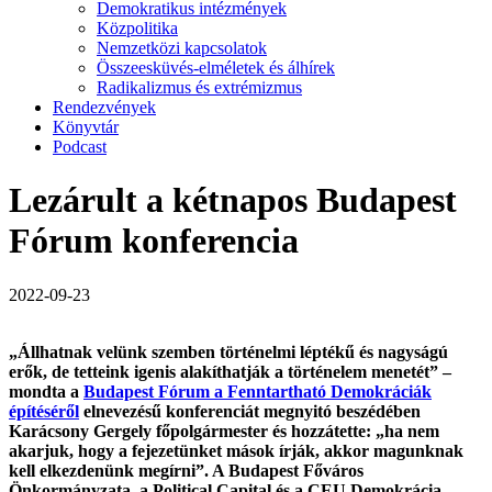
Demokratikus intézmények
Közpolitika
Nemzetközi kapcsolatok
Összeesküvés-elméletek és álhírek
Radikalizmus és extrémizmus
Rendezvények
Könyvtár
Podcast
Lezárult a kétnapos Budapest
Fórum konferencia
2022-09-23
„Állhatnak velünk szemben történelmi léptékű és nagyságú
erők, de tetteink igenis alakíthatják a történelem menetét” –
mondta
a
Budapest Fórum a Fenntartható Demokráciák
építéséről
elnevezésű konferenciát megnyitó beszédében
Karácsony Gergely főpolgármester és hozzátette: „
ha nem
akarjuk, hogy a fejezetünket mások írják, akkor magunknak
kell elkezdenünk megírni”.
A Budapest Főváros
Önkormányzata, a Political Capital és a CEU Demokrácia