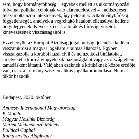
sem, hogy kormánytöbbség – egyebek mellett az alkotmányozási
folyamat politikai céloknak való alárendelésével – módszeresen
felszámolta azon intézmények, így például az Alkotmánybíróság
függetlenségét, amelyek a végrehajtó hatalom ellensúlyai kellene
hogy legyenek. Kevés szó esik a bírák és bírósági vezetők
kinevezésének visszásságairól is.
Ezzel együtt az Európai Bizottság jogállamisági jelentése kellően
visszatükrözi a magyar jogállam siralmas állapotát. Egyben
visszaigazolja a korábbi hazai civil és nemzetközi bírálatokat,
amelyeket a kormány igyekszik hazugságként vagy az ország elleni
támadásként láttatni. Valójában ezeknek a kritikáknak közös eredője
van, és ez a kormány szisztematikus jogállamrombolása. Nem a
tükör hazudik.
Budapest, 2020. október 1.
Amnesty International Magyarország
K-Monitor
Magyar Helsinki Bizottság
Mérték Médiaelemző Műhely
Political Capital
Romaversitas Alapítvány