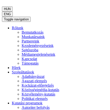
HUN
ENG
Toggle navigation
Rólunk
Bemutatkozás
Munkatársaink
Partnereink
Kezdeményezéseink
Sajtószoba
Médiamegjelenéseink
Kapcsolat
Támogatás
Hírek
Szolgáltatások
Adatbányászat
Ágazati elemzés
Kockázat-előrejelzés
Közösségimédia-kutatás
Közvélemény-kutatás
Politikai elemzés
Kutatási programok
Autoriter befolyás