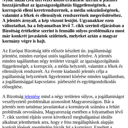
hozzájárulhat az igazságszolgáltatás függetlenségének, a
korrupció elleni keretrendszernek, a média sokszínűségének,
valamint a fékek és ellensúlyok rendszerének megerősítéséhez.
A jelentés árnyalt, a kép viszont lesújtó. Ugyanakkor ezen
változtathat, ha a folyamatban lévő 7. cikk szerinti eljárásban a
Bizottság értékelése szerint is fennálló súlyos problémákra most
már konkrét javaslatok születnek, melyeket aztán a magyar
kormány végre is hajt.
Az Európai Bizottság idén először készített ún. jogállamisági
jelentést, minden európai uniós tagállamot lefedve. A jelentés
minden tagállamban négy területet vizsgál: az igazságszolgáltatás
függetlenségét, a korrupciót, a média helyzetét, valamint a fékek és
ellensúlyok rendszerét. Az évente kiadandó jelentés célja a
jogállamiság helyzetének figyelemmel kísérése minden tagállamban,
a jogállamisággal kapcsolatos párbeszéd és együttgondolkodás
elősegítése.
A Bizottság
jelentése
mind a négy területen súlyos, a jogállamiságot
veszélyeztető problémákat azonosított Magyarországon. Bár a
jelentés nem tartalmaz javaslatokat a kormányok számára a feltárt
problémák orvoslására, Magyarország esetében a folyamatban lévő
7. cikk szerinti eljárás soron következő meghallgatásai ideális
alkalmat jelenthetnek arra, hogy e friss megállapítások alapján
konkrét lépések megtételére hívják fel a kormányt. Emellett a