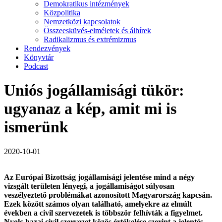
Demokratikus intézmények
Közpolitika
Nemzetközi kapcsolatok
Összeesküvés-elméletek és álhírek
Radikalizmus és extrémizmus
Rendezvények
Könyvtár
Podcast
Uniós jogállamisági tükör:
ugyanaz a kép, amit mi is
ismerünk
2020-10-01
Az Európai Bizottság jogállamisági jelentése mind a négy
vizsgált területen lényegi, a jogállamiságot súlyosan
veszélyeztető problémákat azonosított Magyarország kapcsán.
Ezek között számos olyan található, amelyekre az elmúlt
években a civil szervezetek is többször felhívták a figyelmet.
Nyolc hazai civil szervezet közös értékelése szerint a jelentés