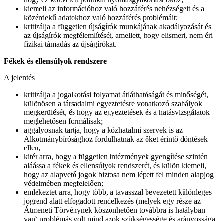
kiemeli az információhoz való hozzáférés nehézségeit és a
közérdekű adatokhoz való hozzáférés problémáit;
kritizálja a független újságírók munkájának akadályozását és
az újságírók megfélemlítését, amellett, hogy elismeri, nem éri
fizikai támadás az újságírókat.
Fékek és ellensúlyok rendszere
A jelentés
kritizálja a jogalkotási folyamat átláthatóságát és minőségét,
különösen a társadalmi egyeztetésre vonatkozó szabályok
megkerülését, és hogy az egyeztetések és a hatásvizsgálatok
meglehetősen formálisak;
aggályosnak tartja, hogy a közhatalmi szervek is az
Alkotmánybírósághoz fordulhatnak az őket érintő döntések
ellen;
kitér arra, hogy a független intézmények gyengítése szintén
aláássa a fékek és ellensúlyok rendszerét, és külön kiemeli,
hogy az alapvető jogok biztosa nem lépett fel minden alapjog
védelmében megfelelően;
emlékeztet arra, hogy több, a tavasszal bevezetett különleges
jogrend alatt elfogadott rendelkezés (melyek egy része az
Átmeneti Törvénynek köszönhetően továbbra is hatályban
van) problémás volt mind azok szükségessége és arányossága,