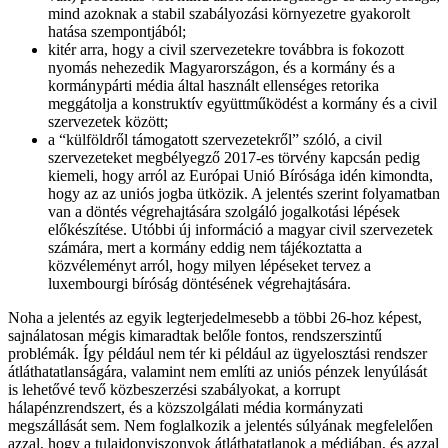
mind azoknak a stabil szabályozási környezetre gyakorolt
hatása szempontjából;
kitér arra, hogy a civil szervezetekre továbbra is fokozott
nyomás nehezedik Magyarországon, és a kormány és a
kormánypárti média által használt ellenséges retorika
meggátolja a konstruktív együttműködést a kormány és a civil
szervezetek között;
a “külföldről támogatott szervezetekről” szóló, a civil
szervezeteket megbélyegző 2017-es törvény kapcsán pedig
kiemeli, hogy arról az Európai Unió Bírósága idén kimondta,
hogy az az uniós jogba ütközik. A jelentés szerint folyamatban
van a döntés végrehajtására szolgáló jogalkotási lépések
előkészítése. Utóbbi új információ a magyar civil szervezetek
számára, mert a kormány eddig nem tájékoztatta a
közvéleményt arról, hogy milyen lépéseket tervez a
luxembourgi bíróság döntésének végrehajtására.
Noha a jelentés az egyik legterjedelmesebb a többi 26-hoz képest,
sajnálatosan mégis kimaradtak belőle fontos, rendszerszintű
problémák. Így például nem tér ki például az ügyelosztási rendszer
átláthatatlanságára, valamint nem említi az uniós pénzek lenyúlását
is lehetővé tevő közbeszerzési szabályokat, a korrupt
hálapénzrendszert, és a közszolgálati média kormányzati
megszállását sem. Nem foglalkozik a jelentés súlyának megfelelően
azzal, hogy a tulajdonviszonyok átláthatatlanok a médiában, és azzal