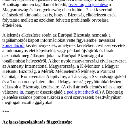
Bizottság minden tagállamot lefedő,
összefoglaló jelentése
a
Magyarország és Lengyelország ellen indított 7. cikk szerinti
eljárásokról kimondja azt is, hogy a Bizottság elkötelezett ezek
folytatása mellett az azokban felvetett problémák orvoslása
érdekében.
A jelentés elkészítése során az Európai Bizottság nemcsak a
tagállamoktól kapott információkat vette figyelembe: tavasszal
konzultációt
kezdeményeztek, amelynek keretében civil szervezetek,
a tudományos élet képviselői, vagy például újságírók és bírák
oszthatták meg álláspontjukat az Európai Bizottsággal a
jogállamiság helyzetéről. Akkor nyolc magyarországi civil szervezet,
az Amnesty International Magyarország, a K-Monitor, a Magyar
Helsinki Bizottság, a Mérték Médiaelemző Műhely, a Political
Capital, a Romaversitas Alapítvány, a Társaság a Szabadságjogokért
és a Transparency International Magyarország együttműködésben
válaszolt a Bizottság kérdéseire. (A civil árnyékjelentés teljes angol
változata
itt
, magyar összefoglalója
pedig
itt érhető el
.) A Bizottság
jelentése számos ponton tükrözi a civil szervezetek beadványában
megfogalmazott aggályokat.
***
Az igazságszolgáltatás függetlensége