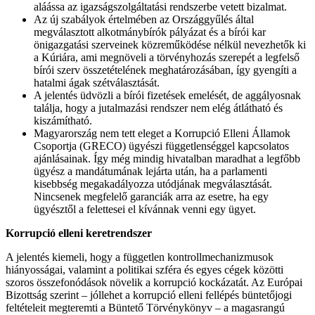
aláássa az igazságszolgáltatási rendszerbe vetett bizalmat.
Az új szabályok értelmében az Országgyűlés által
megválasztott alkotmánybírók pályázat és a bírói kar
önigazgatási szerveinek közreműködése nélkül nevezhetők ki
a Kúriára, ami megnöveli a törvényhozás szerepét a legfelső
bírói szerv összetételének meghatározásában, így gyengíti a
hatalmi ágak szétválasztását.
A jelentés üdvözli a bírói fizetések emelését, de aggályosnak
találja, hogy a jutalmazási rendszer nem elég átlátható és
kiszámítható.
Magyarország nem tett eleget a Korrupció Elleni Államok
Csoportja (GRECO) ügyészi függetlenséggel kapcsolatos
ajánlásainak. Így még mindig hivatalban maradhat a legfőbb
ügyész a mandátumának lejárta után, ha a parlamenti
kisebbség megakadályozza utódjának megválasztását.
Nincsenek megfelelő garanciák arra az esetre, ha egy
ügyésztől a felettesei el kívánnak venni egy ügyet.
Korrupció elleni keretrendszer
A jelentés kiemeli, hogy a független kontrollmechanizmusok
hiányosságai, valamint a politikai szféra és egyes cégek közötti
szoros összefonódások növelik a korrupció kockázatát. Az Európai
Bizottság szerint – jóllehet a korrupció elleni fellépés büntetőjogi
feltételeit megteremti a Büntető Törvénykönyv – a magasrangú