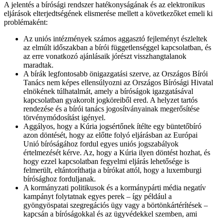
A jelentés a bírósági rendszer hatékonyságának és az elektronikus
eljárások elterjedtségének elismerése mellett a következőket emeli ki
problémaként:
Az uniós intézmények számos aggasztó fejleményt észleltek
az elmúlt időszakban a bírói függetlenséggel kapcsolatban, és
az erre vonatkozó ajánlásaik jórészt visszhangtalanok
maradtak.
A bírák legfontosabb önigazgatási szerve, az Országos Bírói
Tanács nem képes ellensúlyozni az Országos Bírósági Hivatal
elnökének túlhatalmát, amely a bíróságok igazgatásával
kapcsolatban gyakorolt jogköreiből ered. A helyzet tartós
rendezése és a bírói tanács jogosítványainak megerősítése
törvénymódosítást igényel.
Aggályos, hogy a Kúria jogsértőnek ítélte egy büntetőbíró
azon döntését, hogy az előtte folyó eljárásban az Európai
Unió bíróságához fordul egyes uniós jogszabályok
értelmezését kérve. Az, hogy a Kúria ilyen döntést hozhat, és
hogy ezzel kapcsolatban fegyelmi eljárás lehetősége is
felmerült, eltántoríthatja a bírókat attól, hogy a luxemburgi
bírósághoz forduljanak.
A kormányzati politikusok és a kormánypárti média negatív
kampányt folytatnak egyes perek – így például a
gyöngyöspatai szegregációs ügy vagy a börtönkártérítések –
kapcsán a bíróságokkal és az ügyvédekkel szemben, ami