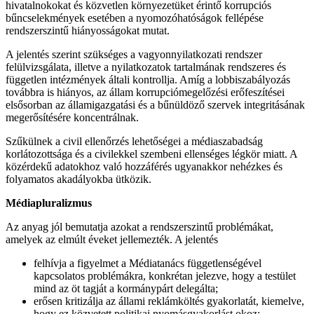
hivatalnokokat és közvetlen környezetüket érintő korrupciós
bűncselekmények esetében a nyomozóhatóságok fellépése
rendszerszintű hiányosságokat mutat.
A jelentés szerint szükséges a vagyonnyilatkozati rendszer
felülvizsgálata, illetve a nyilatkozatok tartalmának rendszeres és
független intézmények általi kontrollja. Amíg a lobbiszabályozás
továbbra is hiányos, az állam korrupciómegelőzési erőfeszítései
elsősorban az államigazgatási és a bűnüldöző szervek integritásának
megerősítésére koncentrálnak.
Szűkülnek a civil ellenőrzés lehetőségei a médiaszabadság
korlátozottsága és a civilekkel szembeni ellenséges légkör miatt. A
közérdekű adatokhoz való hozzáférés ugyanakkor nehézkes és
folyamatos akadályokba ütközik.
Médiapluralizmus
Az anyag jól bemutatja azokat a rendszerszintű problémákat,
amelyek az elmúlt éveket jellemezték. A jelentés
felhívja a figyelmet a Médiatanács függetlenségével
kapcsolatos problémákra, konkrétan jelezve, hogy a testület
mind az öt tagját a kormánypárt delegálta;
erősen kritizálja az állami reklámköltés gyakorlatát, kiemelve,
hogy ez közvetett politikai nyomásgyakorlást okoz;