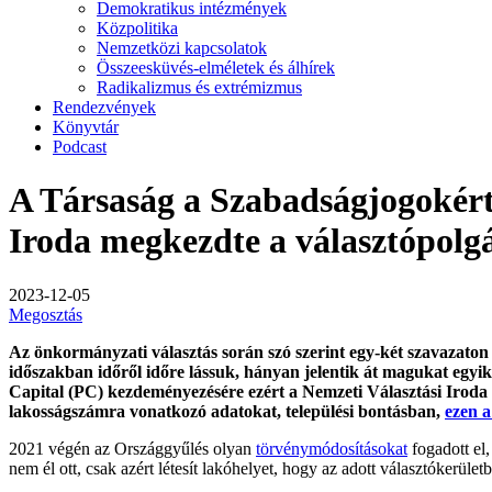
Demokratikus intézmények
Közpolitika
Nemzetközi kapcsolatok
Összeesküvés-elméletek és álhírek
Radikalizmus és extrémizmus
Rendezvények
Könyvtár
Podcast
A Társaság a Szabadságjogokért é
Iroda megkezdte a választópolg
2023-12-05
Megosztás
Az önkormányzati választás során szó szerint egy-két szavazaton i
időszakban időről időre lássuk, hányan jelentik át magukat egyik 
Capital (PC) kezdeményezésére ezért a Nemzeti Választási Iro
lakosságszámra vonatkozó adatokat, települési bontásban,
ezen a
2021 végén az Országgyűlés olyan
törvénymódosításokat
fogadott el,
nem él ott, csak azért létesít lakóhelyet, hogy az adott választókerül