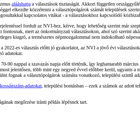
rizmus
alááshatja
a választások tisztaságát. Akkori független országgyűlé
gel elkezdte közzétenni a választópolgárok számát települések szerinti
ogosultakkal kapcsolatos vitákat - a választásokhoz kapcsolódó közbizal
lentéssel fordult az NVI-hez, kérve, hogy lehetőség szerint már szept
zt fontosnak, mert az önkormányzati választásokon, ahol szó szerint ak
esetleges kiugró, a természetes népmozgalommal nem indokolható népe
a 2022-es választás előtti jó gyakorlatot, az NVI a jövő évi választások
zó adatokat.
ése 70-90 nappal a szavazás napja előtt történik, így leghamarabb márci
 most jelentősen, több mint egy negyed évvel előbbre kerül, ugyanis a
sülni fognak a választópolgárok számára vonatkozó, települési szintű a
akosságszám-adatokat
, települési bontásban – ezek a számok az adott tel
gának megőrzése iránti példás lépésnek tart.