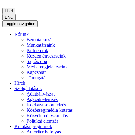
HUN
ENG
Toggle navigation
Rólunk
Bemutatkozás
Munkatársaink
Partnereink
Kezdeményezéseink
Sajtószoba
Médiamegjelenéseink
Kapcsolat
Támogatás
Hírek
Szolgáltatások
Adatbányászat
Ágazati elemzés
Kockázat-előrejelzés
Közösségimédia-kutatás
Közvélemény-kutatás
Politikai elemzés
Kutatási programok
Autoriter befolyás