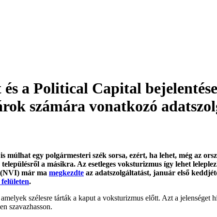
s a Political Capital bejelentés
árok számára vonatkozó adatszol
s múlhat egy polgármesteri szék sorsa, ezért, ha lehet, még az orsz
településről a másikra. Az esetleges voksturizmus így lehet lelepl
da (NVI) már ma
megkezdte
az adatszolgáltatást, január első keddjét
 felületen
.
 amelyek szélesre tárták a kaput a voksturizmus előtt. Azt a jelenséget 
etben szavazhasson.