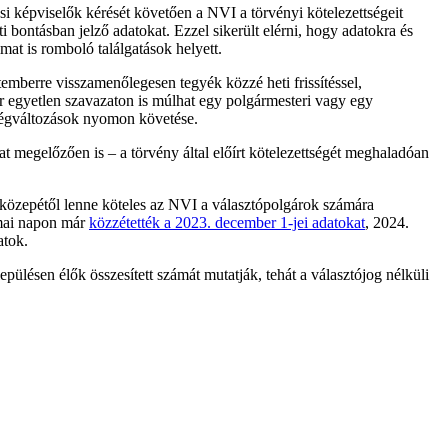
si képviselők kérését követően a NVI a törvényi kötelezettségeit
 bontásban jelző adatokat. Ezzel sikerült elérni, hogy adatokra és
mat is romboló találgatások helyett.
emberre visszamenőlegesen tegyék közzé heti frissítéssel,
ár egyetlen szavazaton is múlhat egy polgármesteri vagy egy
sségváltozások nyomon követése.
at megelőzően is – a törvény által előírt kötelezettségét meghaladóan
us közepétől lenne köteles az NVI a választópolgárok számára
 mai napon már
közzétették a 2023. december 1-jei adatokat
, 2024.
datok.
epülésen élők összesített számát mutatják, tehát a választójog nélküli