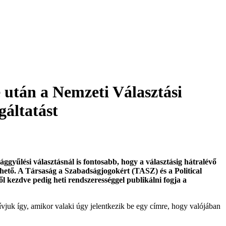
e után a Nemzeti Választási
gáltatást
ággyűlési választásnál is fontosabb, hogy a választásig hátralévő
ezhető. A Társaság a Szabadságjogokért (TASZ) és a Political
ől kezdve pedig heti rendszerességgel publikálni fogja a
hívjuk így, amikor valaki úgy jelentkezik be egy címre, hogy valójában