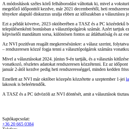
A módosítások széles körű felháborodást váltottak ki, mivel a vokstu
megelőző időponttól kezdve, már 2021 decemberétől, heti rendszeresség
tényekre alapuló diskurzus uralja ebben az időszakban a választásra j
Ezt a példát követve, 2023 októberében a TASZ és a PC közérdekű beje
településenkénti bontásban a választópolgárok számát. Azért tartjuk e
képviselői mandátum sorsa, különösen fontos az átláthatóság és az 
Az NVI pozitívan reagált megkeresésünkre: a válasz szerint, folytatva 
– rendszeresen közzé fogja tenni a választópolgárok számára vonatko
Mivel a választásokat 2024. június 9-én tartják, és a választás kitűz
vonatkozó, részletes adatokat rendszeresen közzétenni. Ez az időpont
január 2-ától kezdve pedig heti rendszerességgel, minden kedden fris
Emellett az NVI már október közepén közzétette a szeptember 1-jei
l
lakosok is beleértendők.
A TASZ és a PC üdvözöli az NVI döntését, amit a választások tisztasá
Sajtókapcsolat:
+36 20 665 0384