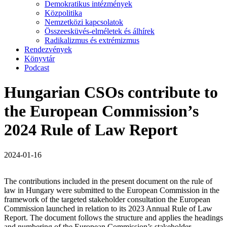
Demokratikus intézmények
Közpolitika
Nemzetközi kapcsolatok
Összeesküvés-elméletek és álhírek
Radikalizmus és extrémizmus
Rendezvények
Könyvtár
Podcast
Hungarian CSOs contribute to
the European Commission’s
2024 Rule of Law Report
2024-01-16
The contributions included in the present document on the rule of
law in Hungary were submitted to the European Commission in the
framework of the targeted stakeholder consultation the European
Commission launched in relation to its 2023 Annual Rule of Law
Report. The document follows the structure and applies the headings
and numbering of the European Commission’s stakeholder