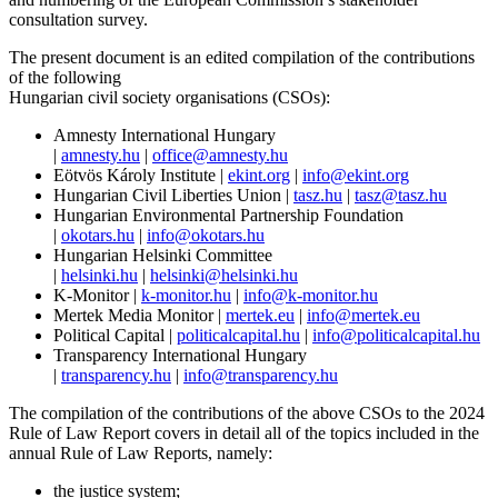
consultation survey.
The present document is an edited compilation of the contributions
of the following
Hungarian civil society organisations (CSOs):
Amnesty International Hungary
|
amnesty.hu
|
office@amnesty.hu
Eötvös Károly Institute |
ekint.org
|
info@ekint.org
Hungarian Civil Liberties Union |
tasz.hu
|
tasz@tasz.hu
Hungarian Environmental Partnership Foundation
|
okotars.hu
|
info@okotars.hu
Hungarian Helsinki Committee
|
helsinki.hu
|
helsinki@helsinki.hu
K-Monitor |
k-monitor.hu
|
info@k-monitor.hu
Mertek Media Monitor |
mertek.eu
|
info@mertek.eu
Political Capital |
politicalcapital.hu
|
info@politicalcapital.hu
Transparency International Hungary
|
transparency.hu
|
info@transparency.hu
The compilation of the contributions of the above CSOs to the 2024
Rule of Law Report covers in detail all of the topics included in the
annual Rule of Law Reports, namely:
the justice system;