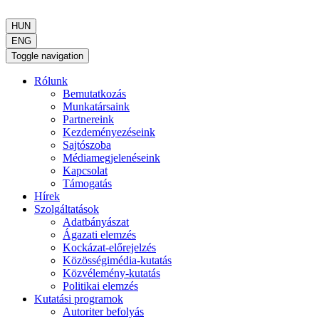
HUN
ENG
Toggle navigation
Rólunk
Bemutatkozás
Munkatársaink
Partnereink
Kezdeményezéseink
Sajtószoba
Médiamegjelenéseink
Kapcsolat
Támogatás
Hírek
Szolgáltatások
Adatbányászat
Ágazati elemzés
Kockázat-előrejelzés
Közösségimédia-kutatás
Közvélemény-kutatás
Politikai elemzés
Kutatási programok
Autoriter befolyás