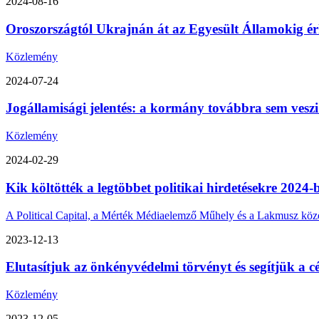
2024-08-16
Oroszországtól Ukrajnán át az Egyesült Államokig érk
Közlemény
2024-07-24
Jogállamisági jelentés: a kormány továbbra sem veszi
Közlemény
2024-02-29
Kik költötték a legtöbbet politikai hirdetésekre 2024-
A Political Capital, a Mérték Médiaelemző Műhely és a Lakmusz közös 
2023-12-13
Elutasítjuk az önkényvédelmi törvényt és segítjük a cé
Közlemény
2023-12-05