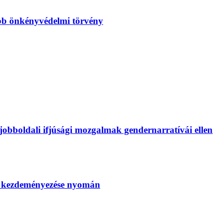
bb önkényvédelmi törvény
bboldali ifjúsági mozgalmak gendernarratívái ellen
SZ kezdeményezése nyomán