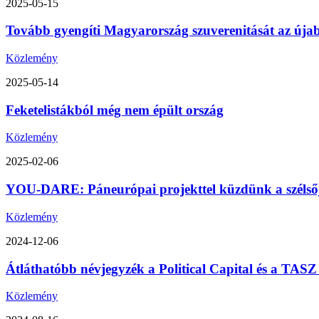
2025-05-15
Tovább gyengíti Magyarország szuverenitását az úja
Közlemény
2025-05-14
Feketelistákból még nem épült ország
Közlemény
2025-02-06
YOU-DARE: Páneurópai projekttel küzdünk a szélsőjo
Közlemény
2024-12-06
Átláthatóbb névjegyzék a Political Capital és a TA
Közlemény