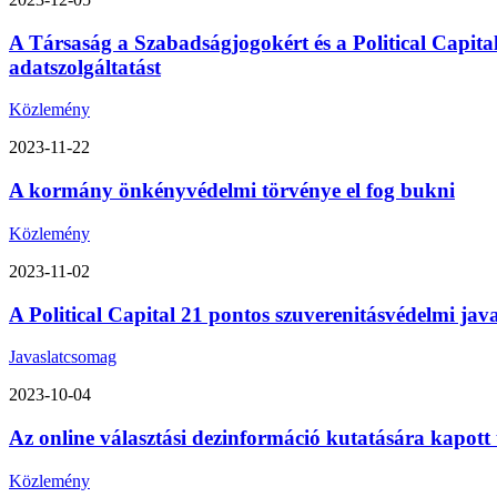
A Társaság a Szabadságjogokért és a Political Capita
adatszolgáltatást
Közlemény
2023-11-22
A kormány önkényvédelmi törvénye el fog bukni
Közlemény
2023-11-02
A Political Capital 21 pontos szuverenitásvédelmi ja
Javaslatcsomag
2023-10-04
Az online választási dezinformáció kutatására kapott
Közlemény