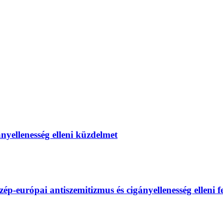
gányellenesség elleni küzdelmet
európai antiszemitizmus és cigányellenesség elleni fel