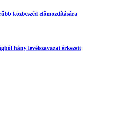
erűbb közbeszéd előmozdítására
zágból hány levélszavazat érkezett