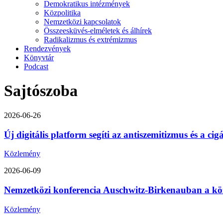
Demokratikus intézmények
Közpolitika
Nemzetközi kapcsolatok
Összeesküvés-elméletek és álhírek
Radikalizmus és extrémizmus
Rendezvények
Könyvtár
Podcast
Sajtószoba
2026-06-26
Új digitális platform segíti az antiszemitizmus és a ci
Közlemény
2026-06-09
Nemzetközi konferencia Auschwitz-Birkenauban a közép-
Közlemény