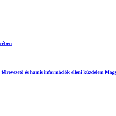
erében
 a félrevezető és hamis információk elleni küzdelem Ma