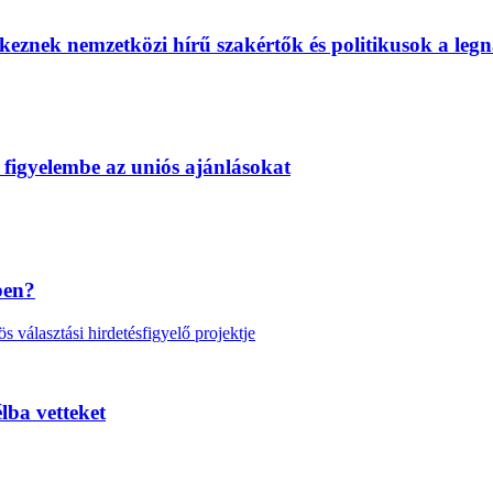
eznek nemzetközi hírű szakértők és politikusok a legn
 figyelembe az uniós ajánlásokat
ben?
választási hirdetésfigyelő projektje
lba vetteket