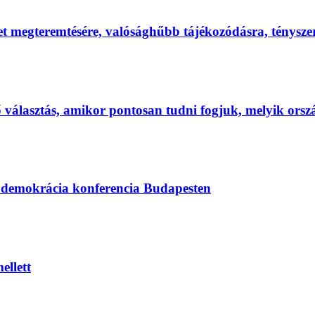
et megteremtésére, valósághűbb tájékozódásra, ténysz
első választás, amikor pontosan tudni fogjuk, melyik ors
s demokrácia konferencia Budapesten
ellett