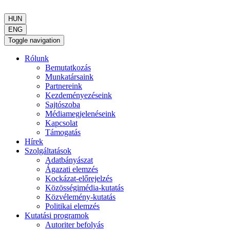
HUN
ENG
Toggle navigation
Rólunk
Bemutatkozás
Munkatársaink
Partnereink
Kezdeményezéseink
Sajtószoba
Médiamegjelenéseink
Kapcsolat
Támogatás
Hírek
Szolgáltatások
Adatbányászat
Ágazati elemzés
Kockázat-előrejelzés
Közösségimédia-kutatás
Közvélemény-kutatás
Politikai elemzés
Kutatási programok
Autoriter befolyás