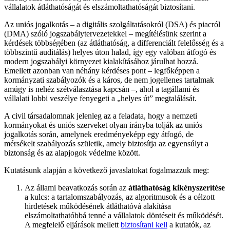
vállalatok átláthatóságát és elszámoltathatóságát biztosítani.
Az uniós jogalkotás – a digitális szolgáltatásokról (DSA) és piacról
(DMA) szóló jogszabálytervezetekkel – megítélésünk szerint a
kérdések többségében (az átláthatóság, a differenciált felelősség és a
többszintű auditálás) helyes úton halad, így egy valóban átfogó és
modern jogszabályi környezet kialakításához járulhat hozzá.
Emellett azonban van néhány kérdéses pont – legfőképpen a
kormányzati szabályozók és a káros, de nem jogellenes tartalmak
amúgy is nehéz szétválasztása kapcsán –, ahol a tagállami és
vállalati lobbi veszélye fenyegeti a „helyes út” megtalálását.
A civil társadalomnak jelenleg az a feladata, hogy a nemzeti
kormányokat és uniós szerveket olyan irányba tolják az uniós
jogalkotás során, amelynek eredményeképp egy átfogó, de
mérsékelt szabályozás születik, amely biztosítja az egyensúlyt a
biztonság és az alapjogok védelme között.
Kutatásunk alapján a következő javaslatokat fogalmazzuk meg:
Az állami beavatkozás során az
átláthatóság
kikényszerítése
a kulcs: a tartalomszabályozás, az algoritmusok és a célzott
hirdetések működésének átláthatóvá alakítása
elszámoltathatóbbá tenné a vállalatok döntéseit és működését.
A megfelelő eljárások mellett
biztosítani kell
a kutatók, az