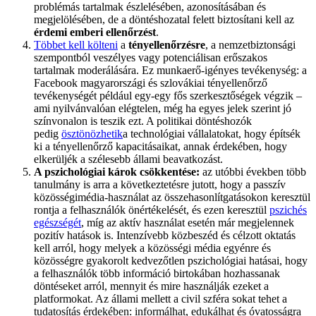
problémás tartalmak észlelésében, azonosításában és
megjelölésében, de a döntéshozatal felett biztosítani kell az
érdemi emberi ellenőrzést
.
Többet kell költeni
a
tényellenőrzésre
, a nemzetbiztonsági
szempontból veszélyes vagy potenciálisan erőszakos
tartalmak moderálására. Ez munkaerő-igényes tevékenység: a
Facebook magyarországi és szlovákiai tényellenőrző
tevékenységét például egy-egy fős szerkesztőségek végzik –
ami nyilvánvalóan elégtelen, még ha egyes jelek szerint jó
színvonalon is teszik ezt. A politikai döntéshozók
pedig
ösztönözhetik
a technológiai vállalatokat, hogy építsék
ki a tényellenőrző kapacitásaikat, annak érdekében, hogy
elkerüljék a szélesebb állami beavatkozást.
A pszichológiai károk csökkentése:
az utóbbi években több
tanulmány is arra a következtetésre jutott, hogy a passzív
közösségimédia-használat az összehasonlítgatásokon keresztül
rontja a felhasználók önértékelését, és ezen keresztül
pszichés
egészségét
, míg az aktív használat esetén már megjelennek
pozitív hatások is. Intenzívebb közbeszéd és célzott oktatás
kell arról, hogy melyek a közösségi média egyénre és
közösségre gyakorolt kedvezőtlen pszichológiai hatásai, hogy
a felhasználók több információ birtokában hozhassanak
döntéseket arról, mennyit és mire használják ezeket a
platformokat. Az állami mellett a civil szféra sokat tehet a
tudatosítás érdekében: informálhat, edukálhat és óvatosságra