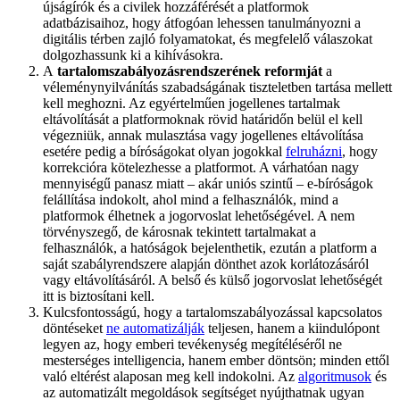
újságírók és a civilek hozzáférését a platformok
adatbázisaihoz, hogy átfogóan lehessen tanulmányozni a
digitális térben zajló folyamatokat, és megfelelő válaszokat
dolgozhassunk ki a kihívásokra.
A
tartalomszabályozás
rendszerének
reformját
a
véleménynyilvánítás szabadságának tiszteletben tartása mellett
kell meghozni. Az egyértelműen jogellenes tartalmak
eltávolítását a platformoknak rövid határidőn belül el kell
végezniük, annak mulasztása vagy jogellenes eltávolítása
esetére pedig a bíróságokat olyan jogokkal
felruházni
, hogy
korrekcióra kötelezhesse a platformot. A várhatóan nagy
mennyiségű panasz miatt – akár uniós szintű – e-bíróságok
felállítása indokolt, ahol mind a felhasználók, mind a
platformok élhetnek a jogorvoslat lehetőségével. A nem
törvényszegő, de károsnak tekintett tartalmakat a
felhasználók, a hatóságok bejelenthetik, ezután a platform a
saját szabályrendszere alapján dönthet azok korlátozásáról
vagy eltávolításáról. A belső és külső jogorvoslat lehetőségét
itt is biztosítani kell.
Kulcsfontosságú, hogy a tartalomszabályozással kapcsolatos
döntéseket
ne automatizálják
teljesen, hanem a kiindulópont
legyen az, hogy emberi tevékenység megítéléséről ne
mesterséges intelligencia, hanem ember döntsön; minden ettől
való eltérést alaposan meg kell indokolni. Az
algoritmusok
és
az automatizált megoldások segítséget nyújthatnak ugyan