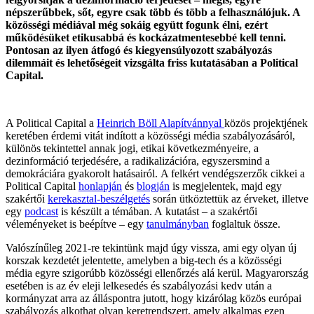
népszerűbbek, sőt, egyre csak több és több a felhasználójuk. A
közösségi médiával még sokáig együtt fogunk élni, ezért
működésüket etikusabbá és kockázatmentesebbé kell tenni.
Pontosan az ilyen átfogó és kiegyensúlyozott szabályozás
dilemmáit és lehetőségeit vizsgálta friss kutatásában a Political
Capital.
A Political Capital a
Heinrich Böll Alapítvánnyal
közös projektjének
keretében érdemi vitát indított a közösségi média szabályozásáról,
különös tekintettel annak jogi, etikai következményeire, a
dezinformáció terjedésére, a radikalizációra, egyszersmind a
demokráciára gyakorolt hatásairól. A felkért vendégszerzők cikkei a
Political Capital
honlapján
és
blogján
is megjelentek, majd egy
szakértői
kerekasztal-beszélgetés
során ütköztettük az érveket, illetve
egy
podcast
is készült a témában. A kutatást – a szakértői
véleményeket is beépítve – egy
tanulmányban
foglaltuk össze.
Valószínűleg 2021-re tekintünk majd úgy vissza, ami egy olyan új
korszak kezdetét jelentette, amelyben a big-tech és a közösségi
média egyre szigorúbb közösségi ellenőrzés alá kerül. Magyarország
esetében is az év eleji lelkesedés és szabályozási kedv után a
kormányzat arra az álláspontra jutott, hogy kizárólag közös európai
szabályozás alkothat olyan keretrendszert, amely alkalmas ezen