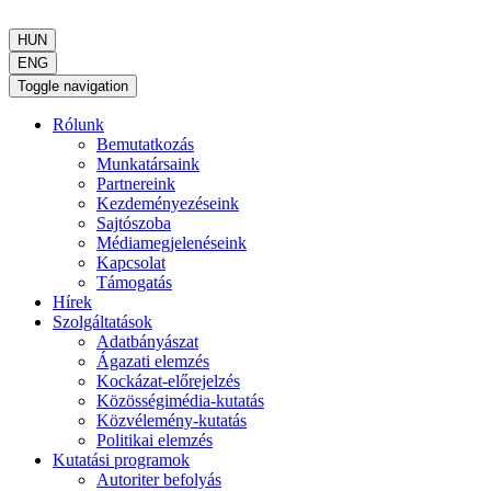
HUN
ENG
Toggle navigation
Rólunk
Bemutatkozás
Munkatársaink
Partnereink
Kezdeményezéseink
Sajtószoba
Médiamegjelenéseink
Kapcsolat
Támogatás
Hírek
Szolgáltatások
Adatbányászat
Ágazati elemzés
Kockázat-előrejelzés
Közösségimédia-kutatás
Közvélemény-kutatás
Politikai elemzés
Kutatási programok
Autoriter befolyás