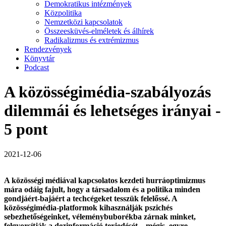
Demokratikus intézmények
Közpolitika
Nemzetközi kapcsolatok
Összeesküvés-elméletek és álhírek
Radikalizmus és extrémizmus
Rendezvények
Könyvtár
Podcast
A közösségimédia-szabályozás
dilemmái és lehetséges irányai -
5 pont
2021-12-06
A közösségi médiával kapcsolatos kezdeti hurráoptimizmus
mára odáig fajult, hogy a társadalom és a politika minden
gondjáért-bajáért a techcégeket tesszük felelőssé. A
közösségimédia-platformok kihasználják pszichés
sebezhetőségeinket, véleménybuborékba zárnak minket,
felgyorsítják a dezinformáció terjedését – mégis, egyre